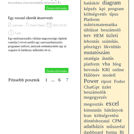
diagram
hatáskör
beosztásban a beosztottamként dolgozott.) Én
egyetértettem. Zavart, hogy minden reggel keresnem
kpi
képzés
program
Összes elolvasása
kell a helyet a parkolásra és a vendégek is örülni
költségvetés
típus
fognak, hogy szabad helyeket tartunk fel számukra...
Egy rosszul sikerült átszervezés
Platform
mátrixmatematika
szervezet
Fodor Tamás
2011/10/20
beszámoló
táblázat
5 perc
üzleti
terv
HEM
Egy multinacionális vállalat magyrországi cégének
lebontás
számítás.
vezetője 5 évvel ezelőtt egy szervezetfejlesztési
likviditás
pénzügyi
programot indított, melynek eredményeként egy jó
csapatot és hatékony működést ért el...
mutatószám
stratégia
átadás
vba
platform
blog
bevonás
KRI
online
Összes elolvasása
Hálóterv
modell
Frissebb posztok
Ugrás az oldalra:
1
...
Ugrás az oldalra:
6
Jelenlegi oldal:
7
Power
riport
Fodor
ChatGpt
üzlet
beszámolók
megegyezés
excel
megosztás
kimutatás
hátrányok
lean
költségvetési
döntéshozatal
CPM
adatbázis
műszerfal
dashboard
forma
Bi