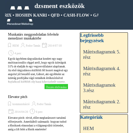
Tartalomhoz ugrás
Menedzsment eszközök
ÁTRIX • HOSHIN KANRI • QFD • CASH-FLOW • GANTT DIAGRAM • 
Ugrás a menüre
Kihagy blokk Legfrissebb be
Munkatárs meggondolatlan felvétele
Legfrissebb
menedzser munkakörbe
bejegyzések
HEM
Fodor Tamás
2014/07/18
Mátrixdiagramok 5.
4 perc
rész
Egyik ügyfelem tárgyalásokat kezdett egy nagy
multinacionális céggel arról, hogy egyik üzletáguk
51%-át eladják és egy vegyesvállalatot alapítanak.
Mátrixdiagramok 4.
Az első tárgyalásra a külföldi fél hozott magával egy
rész
angolul jól beszélő urat, Gábort, aki egyébként az
üzletág profiljába vágó termékek értékesítésével
foglalkozó külföldi cég hazai képviseletét vezette..
Mátrixdiagramok
Kiderült, hogy a multi szoros üzleti kapcsolatban
Összes elolvasása
3.rész
állt ezzel a céggel...
Elevator pitch
Mátrixdiagramok 2.
kommunikáció
Fodor Tamás
rész
2014/04/20
6 perc
Kihagy blokk Kategóriák
Kategóriák
Elevator pitch: rövid, előre meghatározott tartalmú
előterjesztés. Amerikából származik: hogyan tudod
a főnöknek elmondani a világmegváltó ötletedet,
HEM
amíg a lift felér a főnök emeletére!