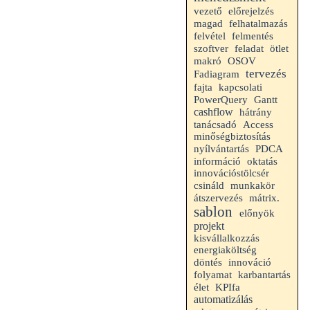
vezető
előrejelzés
magad
felhatalmazás
felvétel
felmentés
szoftver
feladat
ötlet
makró
OSOV
tervezés
Fadiagram
fajta
kapcsolati
Gantt
PowerQuery
cashflow
hátrány
tanácsadó
Access
minőségbiztosítás
nyílvántartás
PDCA
információ
oktatás
innovációstölcsér
csináld
munkakör
átszervezés
mátrix.
sablon
előnyök
projekt
kisvállalkozzás
energiaköltség
döntés
innováció
folyamat
karbantartás
élet
KPIfa
automatizálás