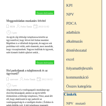
KPI
Összes elolvasása
NPV
Meggondolatlan munkatárs felvétel
PDCA
HEM
Fodor Tamás
2013/11/02
adatbázis
2 perc
Az egyik cég többségi tulajdonosa közölte az
ügyvezetővel, hogy felvett két fizikai munkást.
alkalmazás
Régebben is a vállaltnál dolgoztak, de nagyon sok
probléma volt velük, ezért elmentek, most mondták,
hogy visszajönnének. Nagyon önállóak és ügyesek,
döntéshozatal
ezért kiemelt órabért ajánlott nekik...
excel
Összes elolvasása
folyamatfejlesztés
Hol parkoljanak a tulajdonosok és az
ügyvezető?
kommunikáció
szervezet
Fodor Tamás
2012/10/12
Összes kategória
3 perc
Alig kezdtem el a vezérigazgatói munkámat egy
részvénytársaságnál, amikor az egyik hétfői
Kihagy blokk Cimkék
Cimkék
értekezleten a többségi tulajdonos, Tibor, azzal állt
elő, hogy alakítsunk ki egy parkolót az
vezérigazgatóság és a vendégek részére. ( Érdekes és
NPV
mutató
nehéz felállás volt. A két tulajdonos igazgatói