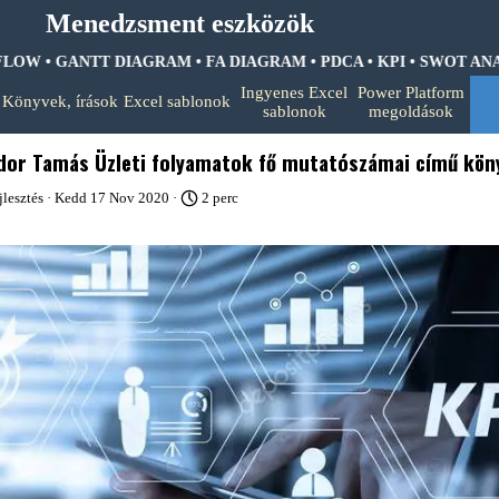
Menedzsment eszközök
OW • GANTT DIAGRAM • FA DIAGRAM •
PDCA • KPI • SWOT ANALI
Ugrás a menüre
Ingyenes Excel
Power Platform
Könyvek, írások
Excel sablonok
▼
▼
▼
sablonok
megoldások
dor Tamás Üzleti folyamatok fő mutatószámai című kön
jlesztés
· Kedd 17 Nov 2020 ·
2 perc