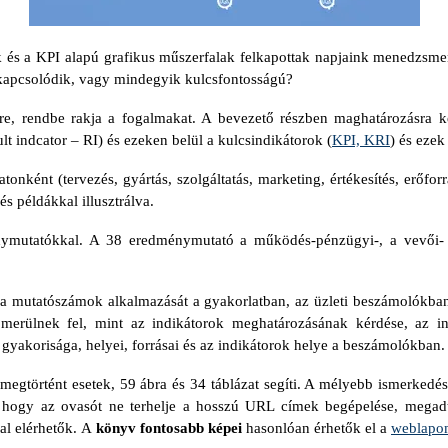
k és a KPI alapú grafikus műszerfalak felkapottak napjaink menedzsm
kapcsolódik, vagy mindegyik kulcsfontosságú?
re, rendbe rakja a fogalmakat. A bevezető részben maghatározásra ke
lt indcator – RI) és ezeken belül a kulcsindikátorok (
KPI, KRI
) és ezek
tonként (tervezés, gyártás, szolgáltatás, marketing, értékesítés, erő
és példákkal illusztrálva.
énymutatókkal. A 38 eredménymutató a működés-pénzügyi-, a vevői-
a a mutatószámok alkalmazását a gyakorlatban, az üzleti beszámolókban 
erülnek fel, mint az indikátorok meghatározásának kérdése, az ind
gyakorisága, helyei, forrásai és az indikátorok helye a beszámolókban.
 megtörtént esetek, 59 ábra és 34 táblázat segíti. A mélyebb ismerkedé
rt, hogy az ovasót ne terhelje a hosszú URL címek begépelése, mega
al elérhetők.
A
könyv fontosabb képei
hasonlóan érhetők el a
weblapo