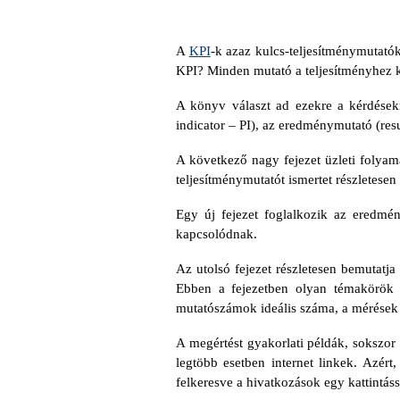
A
KPI
-k azaz kulcs-teljesítménymutató
KPI? Minden mutató a teljesítményhez 
A könyv választ ad ezekre a kérdések
indicator – PI), az eredménymutató (resu
A következő nagy fejezet üzleti folyama
teljesítménymutatót ismertet részletesen 
Egy új fejezet foglalkozik az eredm
kapcsolódnak.
Az utolsó fejezet részletesen bemutatj
Ebben a fejezetben olyan témakörök m
mutatószámok ideális száma, a mérések 
A megértést gyakorlati példák, sokszor
legtöbb esetben internet linkek. Azé
felkeresve a hivatkozások egy kattintáss