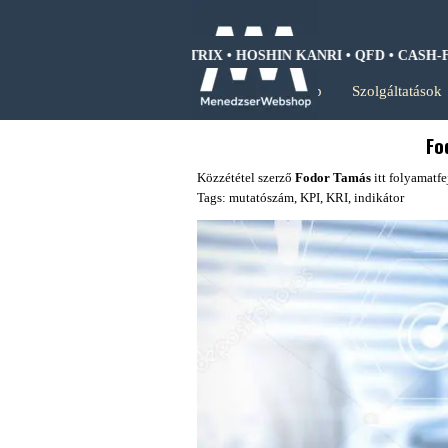
Tartalomhoz ugrás
SWOT ANALIZIS • BCG MÁTRIX • HOSHIN KANRI • QFD • CASH-FL
Kezdőlap
Szolgáltatások
Fo
Közzététel szerző
Fodor Tamás
itt
folyamatfe
Tags:
mutatószám
,
KPI
,
KRI
,
indikátor