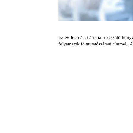
Ez év február 3-án írtam készülő kön
folyamatok fő mutatószámai címmel.
A