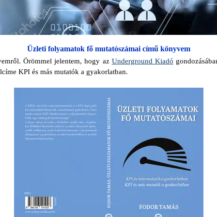
Üzleti folyamatok fő mutatószámai című könyvem
yvemről. Örömmel jelentem, hogy az
Underground Kiadó
gondozásában 
lcíme KPI és más mutatók a gyakorlatban.