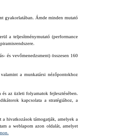
ent gyakorlatában.
Ámde minden mutató
rül a teljesítménymutató (performance
 piramisrendszere.
forrás- és vevőmenedzsment) összesen 160
 valamint a munkatársi nézőpontokhoz
és az üzleti folyamatok fejlesztésében.
ikátorok kapcsolata a stratégiához, a
st a hivatkozások támogatják, amelyek a
dtam a weblapom azon oldalát, amelyet
mon.