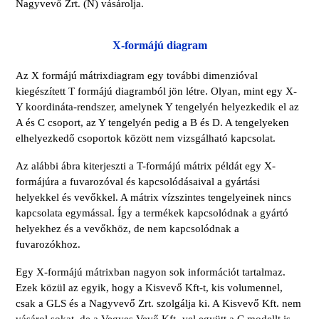
Nagyvevő Zrt. (N) vásárolja.
X-formájú diagram
Az X formájú mátrixdiagram egy további dimenzióval
kiegészített T formájú diagramból jön létre. Olyan, mint egy X-
Y koordináta-rendszer, amelynek Y tengelyén helyezkedik el az
A és C csoport, az Y tengelyén pedig a B és D. A tengelyeken
elhelyezkedő csoportok között nem vizsgálható kapcsolat.
Az alábbi ábra kiterjeszti a T-formájú mátrix példát egy X-
formájúra a fuvarozóval és kapcsolódásaival a gyártási
helyekkel és vevőkkel. A mátrix vízszintes tengelyeinek nincs
kapcsolata egymással. Így a termékek kapcsolódnak a gyártó
helyekhez és a vevőkhöz, de nem kapcsolódnak a
fuvarozókhoz.
Egy X-formájú mátrixban nagyon sok információt tartalmaz.
Ezek közül az egyik, hogy a Kisvevő Kft-t, kis volumennel,
csak a GLS és a Nagyvevő Zrt. szolgálja ki. A Kisvevő Kft. nem