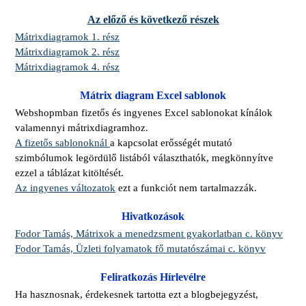
Az előző és következő részek
Mátrixdiagramok 1. rész
Mátrixdiagramok 2. rész
Mátrixdiagramok 4. rész
Mátrix diagram Excel sablonok
Webshopmban fizetős és ingyenes Excel sablonokat kínálok
valamennyi mátrixdiagramhoz.
A
fizetős sablonoknál
a kapcsolat erősségét mutató
szimbólumok legördülő listából választhatók, megkönnyítve
ezzel a táblázat kitöltését.
Az
ingyenes változatok
ezt a funkciót nem tartalmazzák.
Hivatkozások
Fodor Tamás, Mátrixok a menedzsment gyakorlatban c. könyv
Fodor Tamás, Üzleti folyamatok fő mutatószámai c. könyv
Feliratkozás Hírlevélre
Ha hasznosnak, érdekesnek tartotta ezt a blogbejegyzést,