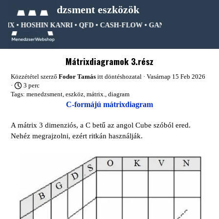
Tartalomhoz ugrás
Menedzsment eszközök
RIX • HOSHIN KANRI • QFD • CASH-FLOW • GANTT DIAGRAM • FA
Ugrás a menüre
Mátrixdiagramok 3.rész
Közzététel szerző
Fodor Tamás
itt
döntéshozatal
· Vasárnap 15 Feb 2026
·
3 perc
Tags:
menedzsment
,
eszköz
,
mátrix.
,
diagram
C-formájú mátrixdiagram
A mátrix 3 dimenziós, a C betű az angol Cube szóból ered.
Nehéz megrajzolni, ezért ritkán használják.