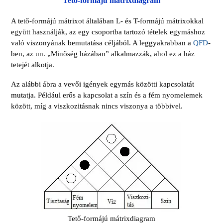
Tető-formájú mátrixdiagram
A tető-formájú mátrixot általában L- és T-formájú mátrixokkal
együtt használják, az egy csoportba tartozó tételek egymáshoz
való viszonyának bemutatása céljából. A leggyakrabban a
QFD
-
ben, az un. „Minőség házában” alkalmazzák, ahol ez a ház
tetejét alkotja.
Az alábbi ábra a vevői igények egymás közötti kapcsolatát
mutatja. Például erős a kapcsolat a szín és a fém nyomelemek
között, míg a viszkozitásnak nincs viszonya a többivel.
Tető-formájú mátrixdiagram