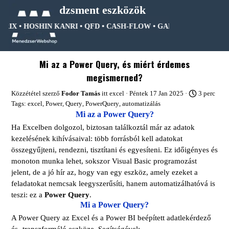
Tartalomhoz ugrás
Menedzsment eszközök
RIX • HOSHIN KANRI • QFD • CASH-FLOW • GANTT DIAGRAM • F
Ugrás a menüre
Mi az a Power Query, és miért érdemes
megismerned?
Közzététel szerző
Fodor Tamás
itt
excel
· Péntek 17 Jan 2025 ·
3 perc
Tags:
excel
,
Power
,
Query
,
PowerQuery
,
automatizálás
Mi az a Power Query?
Ha Excelben dolgozol, biztosan találkoztál már az adatok
kezelésének kihívásaival: több forrásból kell adatokat
összegyűjteni, rendezni, tisztítani és egyesíteni. Ez időigényes és
monoton munka lehet, sokszor Visual Basic programozást
jelent, de a jó hír az, hogy van egy eszköz, amely ezeket a
feladatokat nemcsak leegyszerűsíti, hanem automatizálhatóvá is
teszi: ez a
Power Query
.
Mi a Power Query?
A Power Query az Excel és a Power BI beépített adatlekérdező
és -transzformáló eszköze. Segítségével: