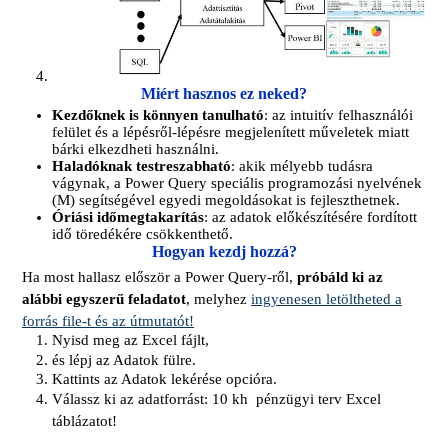
Miért hasznos ez neked?
Kezdőknek is könnyen tanulható
: az intuitív felhasználói
felület és a lépésről-lépésre megjelenített műveletek miatt
bárki elkezdheti használni.
Haladóknak testreszabható
: akik mélyebb tudásra
vágynak, a Power Query speciális programozási nyelvének
(M) segítségével egyedi megoldásokat is fejleszthetnek.
Óriási időmegtakarítás
: az adatok előkészítésére fordított
idő töredékére csökkenthető.
Hogyan kezdj hozzá?
Ha most hallasz először a Power Query-ről,
próbáld ki az
alábbi egyszerű feladatot
, melyhez
ingyenesen letöltheted a
forrás file-t és az útmutatót!
Nyisd meg az Excel fájlt,
és lépj az
Adatok fülre.
Kattints az Adatok lekérése opcióra.
Válassz ki az adatforrást: 10 kh pénzügyi terv Excel
táblázatot!