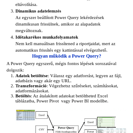
eltávolítása.
Dinamikus adatelemzés
Az egyszer beállított Power Query lekérdezések
dinamikusan frissülnek, amikor az alapadatok
megváltoznak.
Időtakarékos munkafolyamatok
Nem kell manuálisan frissítened a riportjaidat, mert az
automatikus frissítés egy kattintással elvégezhető.
Hogyan működik a Power Query?
A Power Query egyszerű, mégis fontos lépések sorozatával
dolgozik:
Adatok betöltése
: Válassz egy adatforrást, legyen az fájl,
adatbázis vagy akár egy URL.
Transzformáció
: Végezhetsz szűréseket, számításokat,
adatformázásokat.
Betöltés
: Az átalakított adatokat betöltheted Excel
táblázatba, Power Pivot vagy Power BI modellbe.