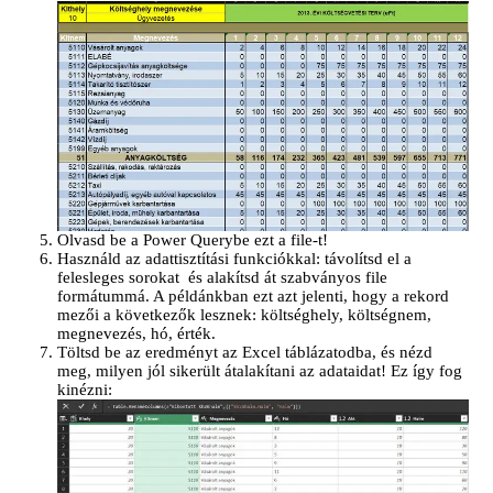
Olvasd be a Power Querybe ezt a file-t!
Használd az adattisztítási funkciókkal: távolítsd el a
felesleges sorokat és alakítsd át szabványos file
formátummá. A példánkban ezt azt jelenti, hogy a rekord
mezői a következők lesznek: költséghely, költségnem,
megnevezés, hó, érték.
Töltsd be az eredményt az Excel táblázatodba, és nézd
meg, milyen jól sikerült átalakítani az adataidat! Ez így fog
kinézni: