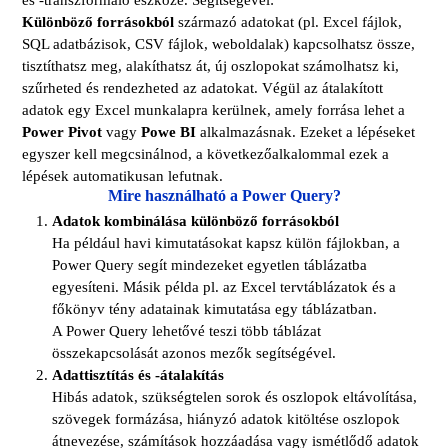
Különböző forrásokból
származó adatokat (pl. Excel fájlok,
SQL adatbázisok, CSV fájlok, weboldalak) kapcsolhatsz össze,
tisztíthatsz meg, alakíthatsz át, új oszlopokat számolhatsz ki,
szűrheted és rendezheted az adatokat. Végül az átalakított
adatok egy Excel munkalapra kerülnek, amely forrása lehet a
Power Pivot
vagy
Powe BI
alkalmazásnak. Ezeket a lépéseket
egyszer kell megcsinálnod, a következőalkalommal ezek a
lépések automatikusan lefutnak.
Mire használható a Power Query?
Adatok kombinálása különböző forrásokból
Ha például havi kimutatásokat kapsz külön fájlokban, a
Power Query segít mindezeket egyetlen táblázatba
egyesíteni. Másik példa pl. az Excel tervtáblázatok és a
főkönyv tény adatainak kimutatása egy táblázatban.
A Power Query lehetővé teszi több táblázat
összekapcsolását azonos mezők segítségével.
Adattisztítás és -átalakítás
Hibás adatok, szükségtelen sorok és oszlopok eltávolítása,
szövegek formázása, hiányzó adatok kitöltése
oszlopok
átnevezése, számítások hozzáadása vagy ismétlődő adatok