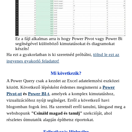
Ez a fájl alkalmas arra is hogy Power Pivot vagy Power Bi
segítségével különböző kimutatásokat és diagramokat
készíts!
Ha ezt a gyakorlatban is ki szeretnéd próbálni,
töltsd le ezt az
ingyenes gyakorló feladatot!
Mi következik?
A Power Query csak a kezdet az Excel adatelemzési eszközei
között. Következő lépésként érdemes megismerni a
Power
Pivot-ot
és
Power BI-t
, amelyek a komplex kimutatáshoz,
vizualizációhoz nyújt segítséget. Erről a következő havi
blogomban fogok írni. Ha szeretnél erről tanulni, látogasd meg a
webshopunk
"Csináld magad és tanulj"
szekcióját, ahol
részletes útmutatók alapján építhetsz riportokat.
Feliratkozás Hírlevélre