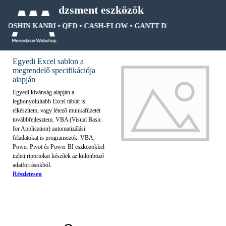
Tartalomhoz ugrás
Menedzsment eszközök
• HOSHIN KANRI • QFD • CASH-FLOW • GANTT DIAGRAM • FA DI
Ugrás a menüre
Egyedi Excel sablon a
megrendelő specifikációja
alapján
Egyedi kívánság alapján a
legbonyolultabb Excel táblát is
elkészítem, vagy létező munkafüzetét
továbbfejlesztem. VBA (Visual Basic
for Application) automatizálási
feladatokat is programozok. VBA,
Power Pivot és Power BI eszközökkel
üzleti riportokat készítek az különböző
adatforrásokból.
Részletesen