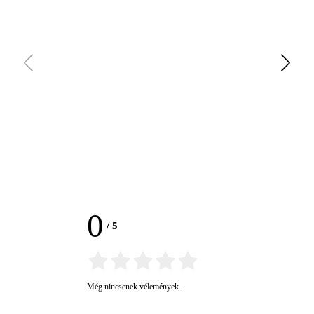
0
/
5
Még nincsenek vélemények.