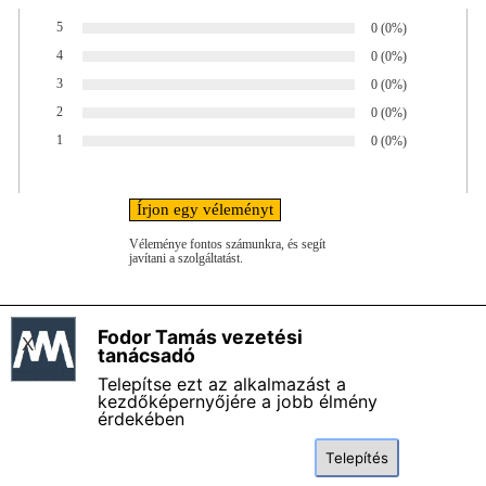
5
Árak száma:
0
Szavazatok százalék
(0%)
Értékelés:
4
Árak száma:
0
Szavazatok százalék
(0%)
Értékelés:
3
Árak száma:
0
Szavazatok százalék
(0%)
Értékelés:
2
Árak száma:
0
Szavazatok százalék
(0%)
Értékelés:
1
Árak száma:
0
Szavazatok százalék
(0%)
Értékelés:
Véleménye fontos számunkra, és segít
javítani a szolgáltatást.
Fodor Tamás vezetési
X
Fodor Tamás vezetési tanácsadó - Impresszum
tanácsadó
Magamról - Bemutatkozás
Telepítse ezt az alkalmazást a
Általános szerződési és felhasználási feltételek
kezdőképernyőjére a jobb élmény
érdekében
Adatkezelési szabályzat
Termékkatalógus
Telepítés
GYIK