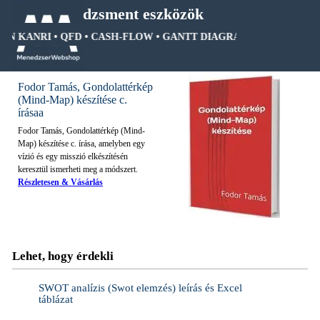
Tartalomhoz ugrás
Menedzsment eszközök
HIN KANRI • QFD • CASH-FLOW • GANTT DIAGRAM • FA DIAGRAM
Ugrás a menüre
Fodor Tamás, Gondolattérkép
(Mind-Map) készítése c.
írásaa
Fodor Tamás, Gondolattérkép (Mind-
Map) készítése c. írása, amelyben egy
vízió és egy misszió elkészítésén
keresztül ismerheti meg a módszert.
Részletesen & Vásárlás
Lehet, hogy érdekli
SWOT analízis (Swot elemzés) leírás és Excel
Fodor T
táblázat
tervezőe