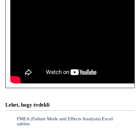
Lehet, hogy érdekli
FMEA (Failure Mode and Effects Analysis) Excel
BCG mát
sablon