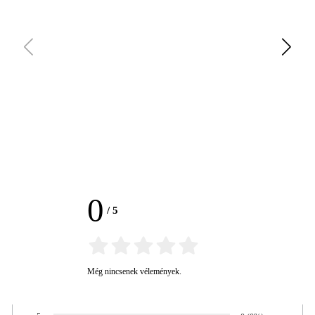
0
/
5
Még nincsenek vélemények.