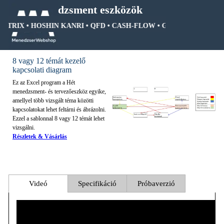
Tartalomhoz ugrás
Menedzsment eszközök
MÁTRIX • HOSHIN KANRI • QFD • CASH-FLOW • GANTT DIAGRAM 
Ugrás a menüre
8 vagy 12 témát kezelő
kapcsolati diagram
Ez az Excel program a Hét
menedzsment- és tervezőeszköz egyike,
amellyel több vizsgált téma közötti
kapcsolatokat lehet feltárni és ábrázolni.
Ezzel a sablonnal 8 vagy 12 témát lehet
vizsgálni.
Részletek & Vásárlás
Videó
Specifikáció
Próbaverzió