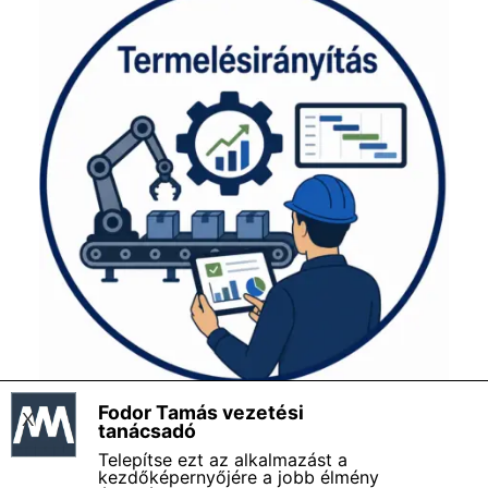
Fodor Tamás vezetési
X
Fodor Tamás vezetési tanácsadó - Impresszum
tanácsadó
Magamról - Bemutatkozás
Telepítse ezt az alkalmazást a
Általános szerződési és felhasználási feltételek
kezdőképernyőjére a jobb élmény