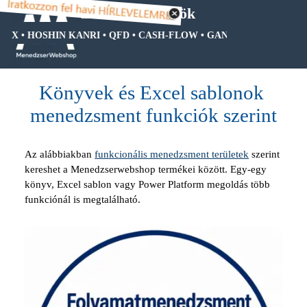
Tartalomhoz ugrás
Menedzsment eszközök
X • HOSHIN KANRI • QFD • CASH-FLOW • GANTT DIAGRAM • FA D
Ugrás a menüre
Könyvek és Excel sablonok 
menedzsment funkciók szerint
Az alábbiakban
funkcionális menedzsment területek
szerint
kereshet a Menedzserwebshop termékei között. Egy-egy
könyv, Excel sablon vagy Power Platform megoldás több
funkciónál is megtalálható.