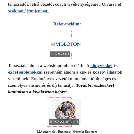
tanácsadói, felső vezetői coach tevékenységemet. Olvassa el
szakmai életrajzomat!
Referenciáim:
IGAZGATÓ
Tapasztalataimat a webshopomban elérhető
könyvekkel
és
e
xcel sablonokkal
szeretném átadni a kis- és középvállalatok
vezetőinek!
Eredményes vezetői munkámat több céges és
személyes elismerés és díj tanusítja.
További részletekért
kattintlson a kiválasztott képre!
IIASA-SHIBA DÍJ
MA (mérnök), Budapesti Műszaki Egyetem