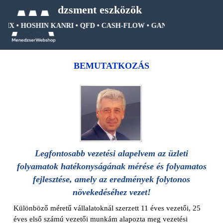
Tartalomhoz ugrás
Menedzsment eszközök
TRIX • HOSHIN KANRI • QFD • CASH-FLOW • GANTT DIAGRAM • F
Ugrás a menüre
BEMUTATKOZÁS
Legfontosabb vezetési alapelvem az üzleti
folyamatok hatékonyságának mérése és folyamatos
fejlesztése, amely az eredmények folytonos
növekedéséhez vezet!
Különböző méretű vállalatoknál szerzett 11 éves vezetői, 25
éves első számú vezetői munkám alapozta meg vezetési