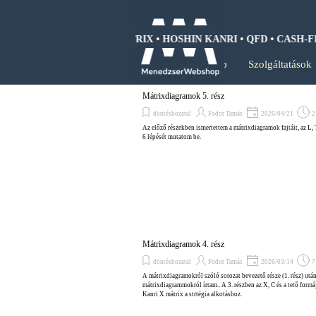
Tartalomhoz ugrás
WOT ANALIZIS • BCG MÁTRIX • HOSHIN KANRI • QFD • CASH-FLO
Kezdőlap
Szolgáltatások
Mátrixdiagramok 5. rész
döntéshozatal
Fodor Tamás
2026/04/21
2
Az előző részekben ismertettem a mátrixdiagramok fajtáit, az L, 
6 lépését mutatom be.
Mátrixdiagramok 4. rész
döntéshozatal
Fodor Tamás
2026/03/14
7
A mátrixdiagramokról szóló sorozat bevezető része (1. rész) után
mátrixdiagrammokról írtam.. A 3. részben az X, C és a tető for
Kanri X mátrix a strtégia alkotáshoz.