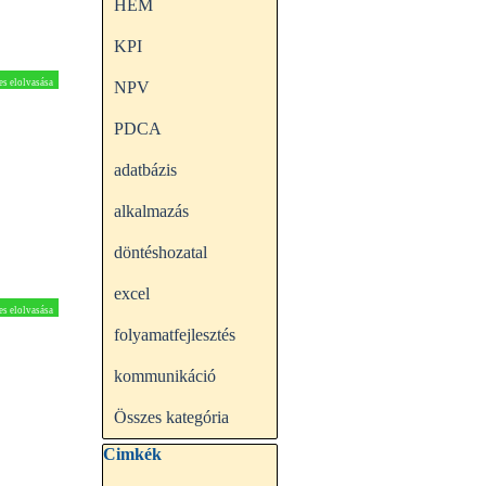
HEM
KPI
es elolvasása
NPV
PDCA
adatbázis
alkalmazás
döntéshozatal
excel
es elolvasása
folyamatfejlesztés
kommunikáció
Összes kategória
Kihagy blokk Cimkék
Cimkék