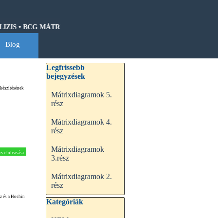
IS • BCG MÁTRIX • HOSHIN KANRI • QFD • CASH-FLOW • GANTT 
Blog
▼
Kihagy blokk Legfrissebb bejegyzések
Legfrissebb
bejegyzések
lkészítésének
Mátrixdiagramok 5.
rész
Mátrixdiagramok 4.
rész
Mátrixdiagramok
es elolvasása
3.rész
Mátrixdiagramok 2.
rész
ez és a Hoshin
Kihagy blokk Kategóriák
Kategóriák