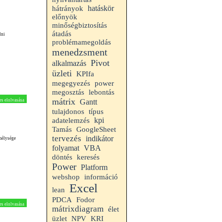
hatáskör
hátrányok
előnyök
minőségbiztosítás
átadás
lni
problémamegoldás
menedzsment
Pivot
alkalmazás
üzleti
KPIfa
megegyezés
power
megosztás
lebontás
mátrix
es elolvasása
Gantt
tulajdonos
típus
kpi
adatelemzés
Tamás
GoogleSheet
tervezés
indikátor
 mélysége
folyamat
VBA
döntés
keresés
Power
Platform
webshop
információ
Excel
lean
PDCA
Fodor
es elolvasása
mátrixdiagram
élet
üzlet
NPV
KRI