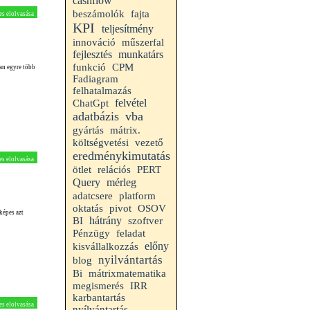
cashflow
beszámolók
fajta
es elolvasása
KPI
teljesítmény
innováció
műszerfal
fejlesztés
munkatárs
funkció
CPM
ban egyre több
Fadiagram
felhatalmazás
felvétel
ChatGpt
adatbázis
vba
gyártás
mátrix.
költségvetési
vezető
eredménykimutatás
es elolvasása
ötlet
relációs
PERT
Query
mérleg
adatcsere
platform
oktatás
pivot
OSOV
képes azt
hátrány
BI
szoftver
Pénzügy
feladat
előny
kisvállalkozzás
nyilvántartás
blog
Bi
mátrixmatematika
megismerés
IRR
karbantartás
es elolvasása
nyílvántartás