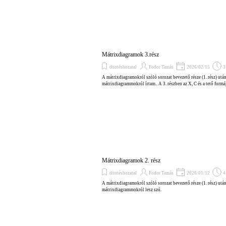
Mátrixdiagramok 3.rész
döntéshozatal
Fodor Tamás
2026/02/15
3
A mátrixdiagramokról szóló sorozat bevezető része (1. rész) után
mátrixdiagrammokról írtam.. A 3. részben az X, C és a tető for
Mátrixdiagramok 2. rész
döntéshozatal
Fodor Tamás
2026/01/12
4
A mátrixdiagramokról szóló sorozat bevezető része (1. rész) után
mátrixdiagrammokról lesz szó.