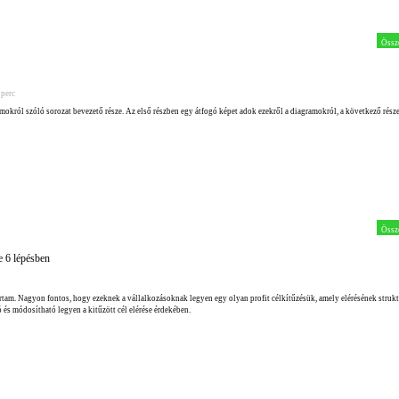
Össz
 perc
król szóló sorozat bevezető része. Az első részben egy átfogó képet adok ezekről a diagramokról, a következő rés
Össz
e 6 lépésben
rtam. Nagyon fontos, hogy ezeknek a vállalkozásoknak legyen egy olyan profit célkítűzésük, amely elérésének strukt
ó és módosítható legyen a kitűzött cél elérése érdekében.