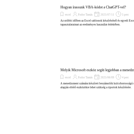
Hogyan írassunk VBA-kódot a ChatGPT-vel?
excel
Fodor Tamás
2025/07/11
5 perc
Az utóbbi időben az Excel sablonok készítésénél és egyedi Exc
tapasztalataimat az eredményes használat érdekében.
Melyik Microsoft eszköz segíti legjobban a mened
excel
Fodor Tamás
2025/06/09
4 perc
A menedzsment számára készített beszámolók kulcsfontosságú sze
alapján eltérő eszközökre lehet szükség a riportok készítésére.