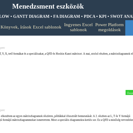
Menedzsment eszközök
W • GANTT DIAGRAM • FA DIAGRAM •
PDCA • KPI • SWOT ANALIZ
Ugrás a menüre
Ingyenes Excel
Power Platform
Könyvek, írások
Excel sablonok
▼
▼
▼
sablonok
megoldások
 perc
T, Y, X, tető formákat és a speciálisakat, a QFD és Hoshin Kanri mátrixot. A mai, utolsó részben, a mátrixdiagramok e
Össz
 perc
 elkezdtem az egyes mátrixdiagramok részletes, példákkal illusztrált bemutatását. A 2. részben az L, T és Y formájú
májú formájú mátrixdiagrammokat ismertettem. Most a speciális diagramokra kerüls sor. Ez a QFD a minőség tervezésh