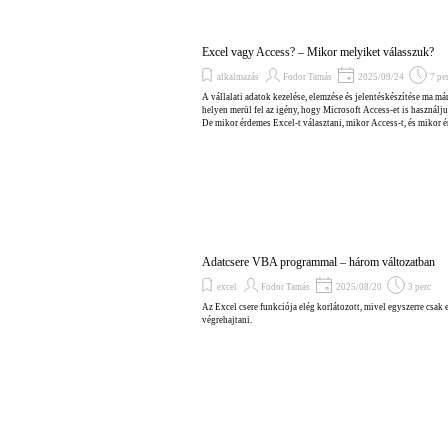
Excel vagy Access? – Mikor melyiket válasszuk?
alkalmazás
Fodor Tamás
2025/09/24
7 pe
A vállalati adatok kezelése, elemzése és jelentéskészítése ma má
helyen merül fel az igény, hogy Microsoft Access-et is használju
De mikor érdemes Excel-t választani, mikor Access-t, és mikor
Adatcsere VBA programmal – három változatban
excel
Fodor Tamás
2025/08/20
3 perc
Az Excel csere funkciója elég korlátozott, mivel egyszerre csak
végrehajtani.