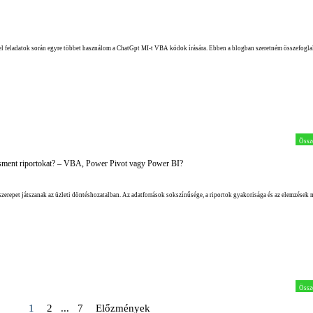
el feladatok során egyre többet használom a ChatGpt MI-t VBA kódok írására. Ebben a blogban szeretném összefogla
Össz
zsment riportokat? – VBA, Power Pivot vagy Power BI?
repet játszanak az üzleti döntéshozatalban. Az adatforrások sokszínűsége, a riportok gyakorisága és az elemzések
Össz
Jelenlegi oldal:
1
Ugrás az oldalra:
2
...
Ugrás az oldalra:
7
Előzmények