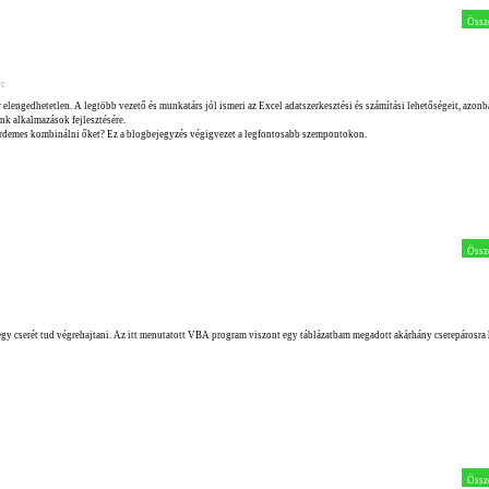
Össz
rc
r elengedhetetlen. A legtöbb vezető és munkatárs jól ismeri az Excel adatszerkesztési és számítási lehetőségeit, azon
nk alkalmazások fejlesztésére.
 érdemes kombinálni őket? Ez a blogbejegyzés végigvezet a legfontosabb szempontokon.
Össz
 egy cserét tud végrehajtani. Az itt menutatott VBA program viszont egy táblázatbam megadott akárhány cserepárosra 
Össz