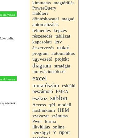
kimutatás
megtérülés
PowerQuery
Hálóterv
es elolvasása
döntéshozatal
magad
automatizálás
felmentés
képzés
részesedés
táblázat
zekben padig
terv
kapcsolati
makró
átszervezés
program
automatikus
projekt
ügyvezető
diagram
stratégia
innovációstölcsér
excel
es elolvasása
mutatószám
csináld
beszámoló
FMEA
sablon
eszköz
úrája (termék
Access
qfd
modell
HEM
hoshinkanri
szavazat
számítás.
Pwer
forma
likviditás
online
riport
pénzügyi
Y