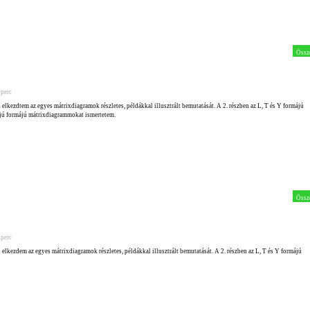
Össz
 perc
 elkezdtem az egyes mátrixdiagramok részletes, példákkal illusztrált bemutatását. A 2. részben az L, T és Y formájú
májú formájú mátrixdiagrammokat ismertetem.
Össz
 perc
 elkezdem az egyes mátrixdiagramok részletes, példákkal illusztrált bemutatását. A 2. részben az L, T és Y formájú