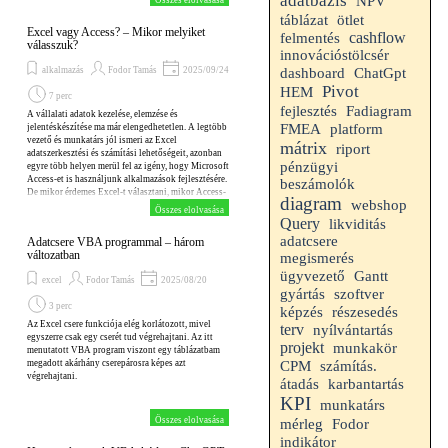
adatbázis
NPV
Összes elolvasása
táblázat
ötlet
Excel vagy Access? – Mikor melyiket
cashflow
felmentés
válasszuk?
innovációstölcsér
alkalmazás
Fodor Tamás
2025/09/24
dashboard
ChatGpt
Pivot
HEM
7 perc
fejlesztés
Fadiagram
A vállalati adatok kezelése, elemzése és
FMEA
platform
jelentéskészítése ma már elengedhetetlen. A legtöbb
vezető és munkatárs jól ismeri az Excel
mátrix
riport
adatszerkesztési és számítási lehetőségeit, azonban
pénzügyi
egyre több helyen merül fel az igény, hogy Microsoft
Access-et is használjunk alkalmazások fejlesztésére.
beszámolók
De mikor érdemes Excel-t választani, mikor Access-
diagram
webshop
t, és mikor érdemes kombinálni őket? Ez a
Összes elolvasása
blogbejegyzés végigvezet a legfontosabb
Query
likviditás
szempontokon.
adatcsere
Adatcsere VBA programmal – három
változatban
megismerés
Gantt
ügyvezető
excel
Fodor Tamás
2025/08/20
gyártás
szoftver
3 perc
képzés
részesedés
Az Excel csere funkciója elég korlátozott, mivel
terv
nyílvántartás
egyszerre csak egy cserét tud végrehajtani. Az itt
projekt
munkakör
menutatott VBA program viszont egy táblázatbam
megadott akárhány cserepárosra képes azt
CPM
számítás.
végrehajtani.
átadás
karbantartás
KPI
munkatárs
Összes elolvasása
mérleg
Fodor
indikátor