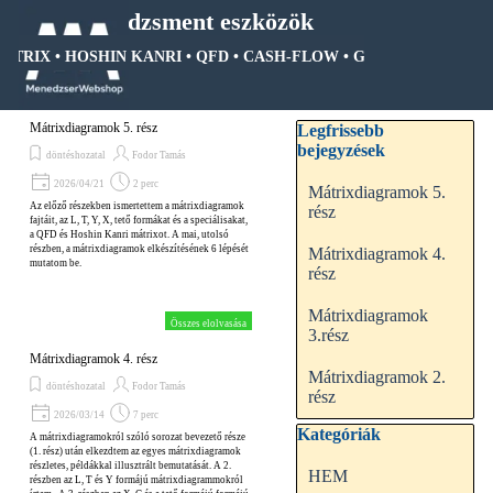
Tartalomhoz ugrás
Menedzsment eszközök
MÁTRIX • HOSHIN KANRI • QFD • CASH-FLOW • GANTT DIAGRAM •
Ugrás a menüre
Kihagy blokk Legfrissebb be
Mátrixdiagramok 5. rész
Legfrissebb
bejegyzések
döntéshozatal
Fodor Tamás
2026/04/21
2 perc
Mátrixdiagramok 5.
Az előző részekben ismertettem a mátrixdiagramok
rész
fajtáit, az L, T, Y, X, tető formákat és a speciálisakat,
a QFD és Hoshin Kanri mátrixot. A mai, utolsó
részben, a mátrixdiagramok elkészítésének 6 lépését
Mátrixdiagramok 4.
mutatom be.
rész
Mátrixdiagramok
Összes elolvasása
3.rész
Mátrixdiagramok 4. rész
Mátrixdiagramok 2.
döntéshozatal
Fodor Tamás
rész
2026/03/14
7 perc
Kihagy blokk Kategóriák
Kategóriák
A mátrixdiagramokról szóló sorozat bevezető része
(1. rész) után elkezdtem az egyes mátrixdiagramok
részletes, példákkal illusztrált bemutatását. A 2.
HEM
részben az L, T és Y formájú mátrixdiagrammokról