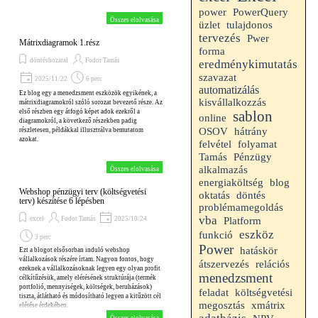
power
PowerQuery
Összes elolvasása
üzlet
tulajdonos
tervezés
Pwer
Mátrixdiagramok 1.rész
forma
döntéshozatal
Fodor Tamás
eredménykimutatás
szavazat
2025/11/22
6 perc
automatizálás
Ez blog egy a menedzsment eszközök egyikének, a
kisvállalkozzás
mátrixdiagramokról szóló sorozat bevezető része. Az
első részben egy átfogó képet adok ezekről a
sablon
online
diagramokról, a következő részekben padig
hátrány
OSOV
részletesen, példákkal illusztrálva bemutatom
azokat.
felvétel
folyamat
Tamás
Pénzügy
alkalmazás
Összes elolvasása
energiaköltség
blog
Webshop pénzügyi terv (költségvetési
oktatás
döntés
terv) készítése 6 lépésben
problémamegoldás
vba
Platform
excel
Fodor Tamás
2025/10/24
eszköz
funkció
3 perc
Power
hatáskör
Ezt a blogot elsősorban induló webshop
vállalkozások részére írtam. Nagyon fontos, hogy
átszervezés
relációs
ezeknek a vállalkozásoknak legyen egy olyan profit
menedzsment
célkítűzésük, amely elérésének struktúrája (termék
portfolió, mennyiségek, költségek, beruházások)
feladat
költségvetési
tiszta, átlátható és módosítható legyen a kitűzött cél
megosztás
xmátrix
elérése érdekében.