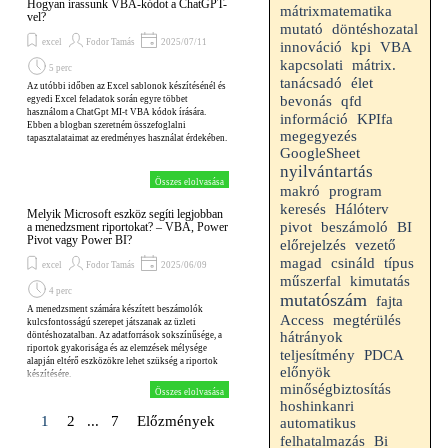
Hogyan írassunk VBA-kódot a ChatGPT-
mátrixmatematika
vel?
mutató
döntéshozatal
excel
Fodor Tamás
2025/07/11
kpi
VBA
innováció
kapcsolati
mátrix.
5 perc
tanácsadó
élet
Az utóbbi időben az Excel sablonok készítésénél és
bevonás
qfd
egyedi Excel feladatok során egyre többet
használom a ChatGpt MI-t VBA kódok írására.
információ
KPIfa
Ebben a blogban szeretném összefoglalni
megegyezés
tapasztalataimat az eredményes használat érdekében.
GoogleSheet
nyilvántartás
Összes elolvasása
makró
program
keresés
Hálóterv
Melyik Microsoft eszköz segíti legjobban
beszámoló
pivot
BI
a menedzsment riportokat? – VBA, Power
Pivot vagy Power BI?
előrejelzés
vezető
magad
csináld
típus
excel
Fodor Tamás
2025/06/09
műszerfal
kimutatás
4 perc
mutatószám
fajta
A menedzsment számára készített beszámolók
Access
megtérülés
kulcsfontosságú szerepet játszanak az üzleti
hátrányok
döntéshozatalban. Az adatforrások sokszínűsége, a
riportok gyakorisága és az elemzések mélysége
teljesítmény
PDCA
alapján eltérő eszközökre lehet szükség a riportok
előnyök
készítésére.
minőségbiztosítás
Összes elolvasása
hoshinkanri
Jelenlegi oldal:
1
Ugrás az oldalra:
2
...
Ugrás az oldalra:
7
Előzmények
automatikus
felhatalmazás
Bi