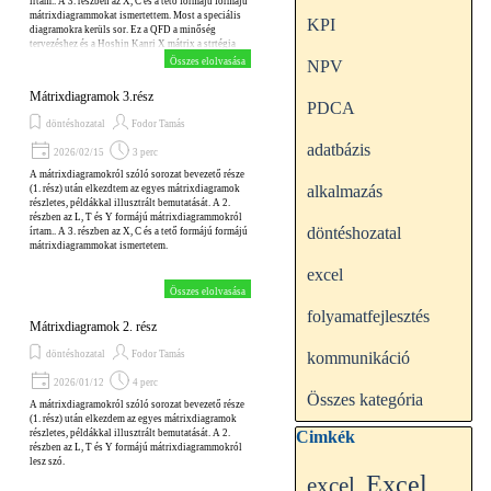
írtam.. A 3. részben az X, C és a tető formájú formájú
mátrixdiagrammokat ismertettem. Most a speciális
KPI
diagramokra kerüls sor. Ez a QFD a minőség
tervezéshez és a Hoshin Kanri X mátrix a strtégia
alkotáshoz.
Összes elolvasása
NPV
Mátrixdiagramok 3.rész
PDCA
döntéshozatal
Fodor Tamás
adatbázis
2026/02/15
3 perc
A mátrixdiagramokról szóló sorozat bevezető része
alkalmazás
(1. rész) után elkezdtem az egyes mátrixdiagramok
részletes, példákkal illusztrált bemutatását. A 2.
részben az L, T és Y formájú mátrixdiagrammokról
döntéshozatal
írtam.. A 3. részben az X, C és a tető formájú formájú
mátrixdiagrammokat ismertetem.
excel
Összes elolvasása
folyamatfejlesztés
Mátrixdiagramok 2. rész
döntéshozatal
Fodor Tamás
kommunikáció
2026/01/12
4 perc
Összes kategória
A mátrixdiagramokról szóló sorozat bevezető része
(1. rész) után elkezdem az egyes mátrixdiagramok
Kihagy blokk Cimkék
részletes, példákkal illusztrált bemutatását. A 2.
Cimkék
részben az L, T és Y formájú mátrixdiagrammokról
lesz szó.
Excel
excel