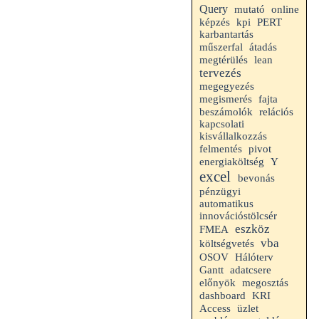
Query
mutató
online
kpi
képzés
PERT
karbantartás
műszerfal
átadás
megtérülés
lean
tervezés
megegyezés
megismerés
fajta
beszámolók
relációs
kapcsolati
kisvállalkozzás
felmentés
pivot
energiaköltség
Y
excel
bevonás
pénzügyi
automatikus
innovációstölcsér
eszköz
FMEA
vba
költségvetés
OSOV
Hálóterv
Gantt
adatcsere
előnyök
megosztás
dashboard
KRI
Access
üzlet