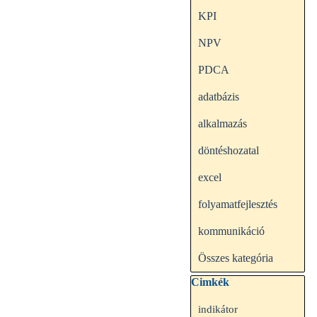
KPI
NPV
PDCA
adatbázis
alkalmazás
döntéshozatal
excel
folyamatfejlesztés
kommunikáció
Összes kategória
Kihagy blokk Cimkék
Cimkék
indikátor