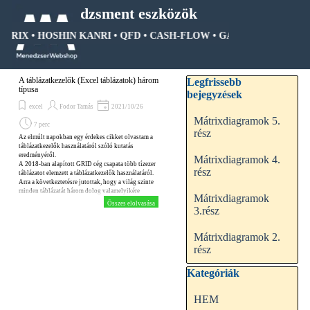
Tartalomhoz ugrás
Menedzsment eszközök
ÁTRIX • HOSHIN KANRI • QFD • CASH-FLOW • GANTT DIAGRAM • 
Ugrás a menüre
Kihagy blokk Legfrissebb be
A táblázatkezelők (Excel táblázatok) három
Legfrissebb
típusa
bejegyzések
excel
Fodor Tamás
2021/10/26
Mátrixdiagramok 5.
7 perc
rész
Az elmúlt napokban egy érdekes cikket olvastam a
táblázatkezelők használatáról szóló kutatás
eredményéről.
Mátrixdiagramok 4.
A 2018-ban alapított GRID cég csapata több tízezer
rész
táblázatot elemzett a táblázatkezelők használatáról.
Arra a következtetésre jutottak, hogy a világ szinte
minden táblázatát három dolog valamelyikére
Mátrixdiagramok
használják.
Összes elolvasása
3.rész
Mátrixdiagramok 2.
rész
Kihagy blokk Kategóriák
Kategóriák
HEM