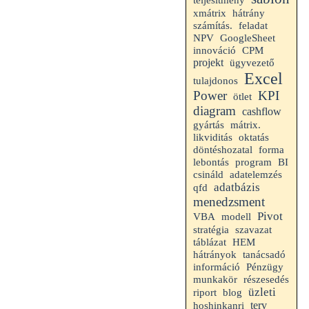
hátrány
xmátrix
számítás.
feladat
NPV
GoogleSheet
innováció
CPM
projekt
ügyvezető
Excel
tulajdonos
Power
KPI
ötlet
diagram
cashflow
gyártás
mátrix.
likviditás
oktatás
döntéshozatal
forma
lebontás
program
BI
csináld
adatelemzés
adatbázis
qfd
menedzsment
Pivot
VBA
modell
stratégia
szavazat
HEM
táblázat
hátrányok
tanácsadó
információ
Pénzügy
munkakör
részesedés
üzleti
riport
blog
terv
hoshinkanri