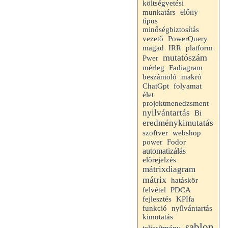
költségvetési
munkatárs
előny
típus
minőségbiztosítás
vezető
PowerQuery
magad
IRR
platform
mutatószám
Pwer
mérleg
Fadiagram
beszámoló
makró
folyamat
ChatGpt
élet
projektmenedzsment
nyilvántartás
Bi
eredménykimutatás
szoftver
webshop
power
Fodor
automatizálás
előrejelzés
mátrixdiagram
mátrix
hatáskör
felvétel
PDCA
fejlesztés
KPIfa
funkció
nyílvántartás
kimutatás
sablon
teljesítmény