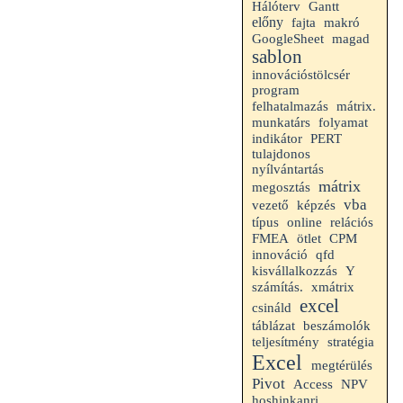
Gantt
Hálóterv
előny
makró
fajta
GoogleSheet
magad
sablon
innovációstölcsér
program
felhatalmazás
mátrix.
munkatárs
folyamat
indikátor
PERT
tulajdonos
nyílvántartás
mátrix
megosztás
vba
vezető
képzés
típus
online
relációs
FMEA
ötlet
CPM
innováció
qfd
kisvállalkozzás
Y
számítás.
xmátrix
excel
csináld
táblázat
beszámolók
teljesítmény
stratégia
Excel
megtérülés
Pivot
Access
NPV
hoshinkanri