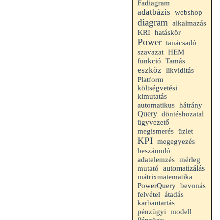
Fadiagram
adatbázis
webshop
diagram
alkalmazás
hatáskör
KRI
Power
tanácsadó
HEM
szavazat
funkció
Tamás
eszköz
likviditás
Platform
költségvetési
kimutatás
hátrány
automatikus
Query
döntéshozatal
ügyvezető
megismerés
üzlet
KPI
megegyezés
beszámoló
mérleg
adatelemzés
automatizálás
mutató
mátrixmatematika
PowerQuery
bevonás
felvétel
átadás
karbantartás
pénzügyi
modell