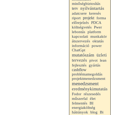
minőségbiztosítás
nyilvántartás
terv
adatcsere
keresés
riport
projekt
forma
előrejelzés
PDCA
költségvetés
Pwer
lebontás
platform
kapcsolati
munkakör
átszervezés
oktatás
információ
power
ChatGpt
mutatószám
üzleti
tervezés
pivot
lean
fejlesztés
gyártás
cashflow
problémamegoldás
projektmenedzsment
menedzsment
eredménykimutatás
Fodor
részesedés
műszerfal
élet
felmentés
BI
energiaköltség
hátrányok
blog
Bi