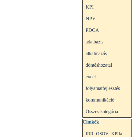
KPI
NPV
PDCA
adatbázis
alkalmazás
döntéshozatal
excel
folyamatfejlesztés
kommunikáció
Összes kategória
Kihagy blokk Cimkék
Cimkék
IRR
OSOV
KPIfa