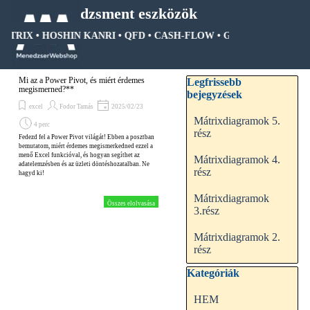
Tartalomhoz ugrás
Menedzsment eszközök
MÁTRIX • HOSHIN KANRI • QFD • CASH-FLOW • GANTT DIAGRAM •
Ugrás a menüre
Kihagy blokk Legfrissebb be
Mi az a Power Pivot, és miért érdemes
Legfrissebb
megismerned?**
bejegyzések
excel
Fodor Tamás
2025/02/23
Mátrixdiagramok 5.
4 perc
rész
Fedezd fel a Power Pivot világát! Ebben a posztban
bemutatom, miért érdemes megismerkedned ezzel a
menő Excel funkcióval, és hogyan segíthet az
Mátrixdiagramok 4.
adatelemzésben és az üzleti döntéshozatalban. Ne
rész
hagyd ki!
Mátrixdiagramok
Összes elolvasása
3.rész
Mátrixdiagramok 2.
rész
Kihagy blokk Kategóriák
Kategóriák
HEM