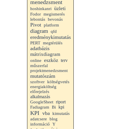
menedzsment
üzleti
hoshinkanri
Fodor
megismerés
lebontás
bevonás
Pivot
platform
diagram
qfd
eredménykimutatás
PERT
megtérülés
adatbázis
mátrixdiagram
eszköz
terv
online
műszerfal
projektmenedzsment
mutatószám
szoftver
költségvetés
energiaköltség
előrejelzés
alkalmazás
riport
GoogleSheet
kpi
Fadiagram
Bi
KPI
vba
kimutatás
adatcsere
blog
információ
Y