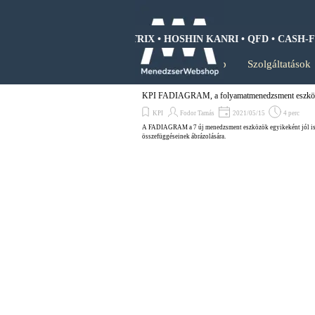
Tartalomhoz ugrás
SWOT ANALIZIS • BCG MÁTRIX • HOSHIN KANRI • QFD • CASH-FL
Kezdőlap
Szolgáltatások
KPI FADIAGRAM, a folyamatmenedzsment eszkö
KPI
Fodor Tamás
2021/05/15
4 perc
A FADIAGRAM a 7 új menedzsment eszközök egyikeként jól ism
összefüggéseinek ábrázolására.