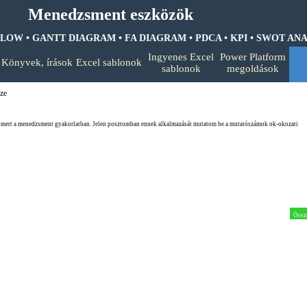
Menedzsment eszközök
OW • GANTT DIAGRAM • FA DIAGRAM •
PDCA • KPI • SWOT ANALI
Ugrás a menüre
Ingyenes Excel
Power Platform
Könyvek, írások
Excel sablonok
▼
▼
▼
sablonok
megoldások
ze
ert a menedzsment gyakorlatban. Jelen posztomban ennek alkalmazását mutatom be a mutatószámok ok-okozati
Össz