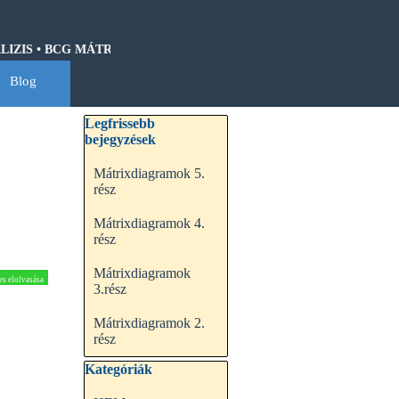
ZIS • BCG MÁTRIX • HOSHIN KANRI • QFD • CASH-FLOW • GANTT
Blog
▼
Kihagy blokk Legfrissebb bejegyzések
Legfrissebb
bejegyzések
Mátrixdiagramok 5.
rész
Mátrixdiagramok 4.
rész
Mátrixdiagramok
es elolvasása
3.rész
Mátrixdiagramok 2.
rész
Kihagy blokk Kategóriák
Kategóriák