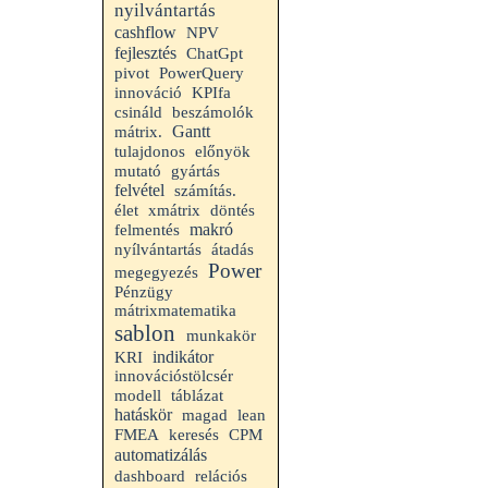
nyilvántartás
cashflow
NPV
fejlesztés
ChatGpt
pivot
PowerQuery
innováció
KPIfa
csináld
beszámolók
Gantt
mátrix.
tulajdonos
előnyök
mutató
gyártás
felvétel
számítás.
élet
xmátrix
döntés
makró
felmentés
nyílvántartás
átadás
Power
megegyezés
Pénzügy
mátrixmatematika
sablon
munkakör
indikátor
KRI
innovációstölcsér
modell
táblázat
hatáskör
magad
lean
FMEA
keresés
CPM
automatizálás
dashboard
relációs