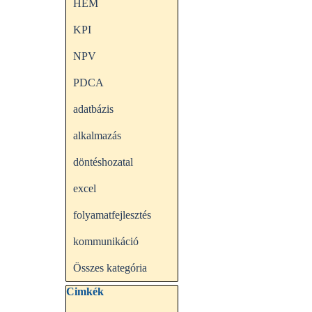
HEM
KPI
NPV
PDCA
adatbázis
alkalmazás
döntéshozatal
excel
folyamatfejlesztés
kommunikáció
Összes kategória
Kihagy blokk Cimkék
Cimkék