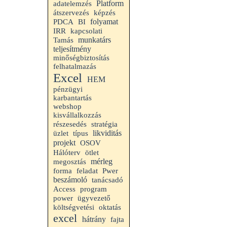
Platform
adatelemzés
átszervezés
képzés
folyamat
PDCA
BI
IRR
kapcsolati
munkatárs
Tamás
teljesítmény
minőségbiztosítás
felhatalmazás
Excel
HEM
pénzügyi
karbantartás
webshop
kisvállalkozzás
részesedés
stratégia
likviditás
üzlet
típus
projekt
OSOV
Hálóterv
ötlet
mérleg
megosztás
forma
feladat
Pwer
beszámoló
tanácsadó
Access
program
power
ügyvezető
költségvetési
oktatás
excel
hátrány
fajta