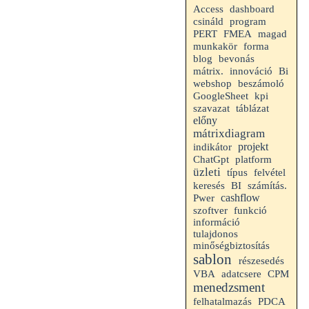
Access
dashboard
csináld
program
PERT
FMEA
magad
munkakör
forma
blog
bevonás
mátrix.
innováció
Bi
beszámoló
webshop
kpi
GoogleSheet
szavazat
táblázat
előny
mátrixdiagram
indikátor
projekt
ChatGpt
platform
üzleti
felvétel
típus
keresés
BI
számítás.
cashflow
Pwer
szoftver
funkció
információ
tulajdonos
minőségbiztosítás
sablon
részesedés
VBA
adatcsere
CPM
menedzsment
felhatalmazás
PDCA