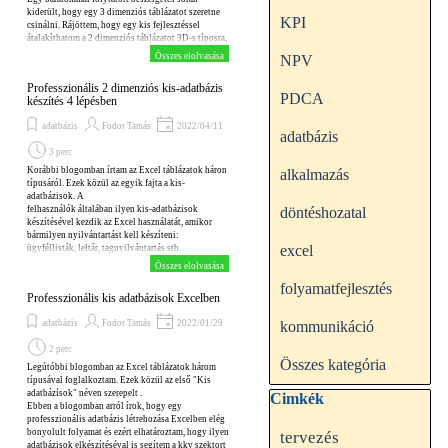
kiderült, hogy egy 3 dimenziós táblázatot szeretne
KPI
csinálni. Rájöttem, hogy egy kis fejlesztéssel
átalakíthatom a 2 dimenziós táblázatot 3D-s típosra,
Összes elolvasása
NPV
Professzionális 2 dimenziós kis-adatbázis
PDCA
készítés 4 lépésben
adatbázis
Fodor Tamás
2022/04/11
adatbázis
3 perc
Korábbi blogomban írtam az Excel táblázatok háron
alkalmazás
típusáról. Ezek közül az egyik fajta a kis-
adatbázisok. A
felhasználók általában ilyen kis-adatbázisok
döntéshozatal
készítésével kezdik az Excel használatát, amikor
bármilyen nyilvántartást kell készíteni:
excel
ügyféllisták, leltár, tagnyilvántartás stb.
Ezek a fájlok egyetlen képletet is tartalmazhatnak
Összes elolvasása
(pl. a leltárbantalált téteéek összértéke).
folyamatfejlesztés
Négy fajtájuk van, a legegyszerűbb a kétdimenziós.
Professzionális kis adatbázisok Excelben
Jelen blogomban ezek professzionális változatának
egyszerű és gyors elkészítésével foglalkozom.
adatbázis
Fodor Tamás
2022/01/29
kommunikáció
2 perc
Összes kategória
Legútóbbi blogomban az Excel táblázatok három
típusával foglalkoztam. Ezek közül az első "Kis
adatbázísok" néven szerepelt .
Kihagy blokk Cimkék
Cimkék
Ebben a blogomban arról írok, hogy egy
professzionális adatbázis létrehozása Excelben elég
bonyolult folyamat és ezért elhatároztam, hogy ilyen
tervezés
adatbázisok elkészítéséval is segítem a kkv szektort