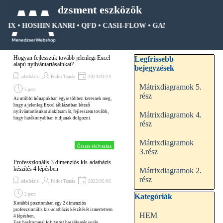
Tartalomhoz ugrás
Menedzsment eszközök
TRIX • HOSHIN KANRI • QFD • CASH-FLOW • GANTT DIAGRAM • F
Ugrás a menüre
Kihagy blokk Legfrissebb be
Hogyan fejlesszük tovább jelenlegi Excel
Legfrissebb
alapú nyilvántartásainkat?
bejegyzések
adatbázis
Fodor Tamás
2024/01/24
Mátrixdiagramok 5.
5 perc
rész
Az utóbbi hónapokban egyre többen keresnek meg,
hogy a jelenleg Excel táblázatban létező
nyilvántartásukat alakítsam át, fejlesszem tovább,
Mátrixdiagramok 4.
hogy hatékonyabban tudjanak dolgozni.
rész
Mátrixdiagramok
Összes elolvasása
3.rész
Professzionális 3 dimenziós kis-adatbázis
készítés 4 lépésben
Mátrixdiagramok 2.
rész
adatbázis
Fodor Tamás
2022/05/06
2 perc
Kihagy blokk Kategóriák
Kategóriák
Korábbi posztomban egy 2 dimenziós
professzionális kis-adatbázis készítését ismertettem
HEM
4 lépésben.
Egy barátommal folytatott beszélgetés során