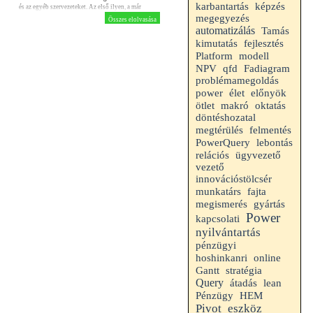
karbantartás
képzés
és az egyéb szervezeteket. Az első ilyen, a már
kapható Humán erőforrás menedzsment (HEM)
megegyezés
Összes elolvasása
adatbázis.
automatizálás
Tamás
fejlesztés
kimutatás
Platform
modell
NPV
qfd
Fadiagram
problémamegoldás
power
élet
előnyök
makró
ötlet
oktatás
döntéshozatal
megtérülés
felmentés
PowerQuery
lebontás
relációs
ügyvezető
vezető
innovációstölcsér
munkatárs
fajta
megismerés
gyártás
Power
kapcsolati
nyilvántartás
pénzügyi
hoshinkanri
online
Gantt
stratégia
Query
átadás
lean
HEM
Pénzügy
Pivot
eszköz