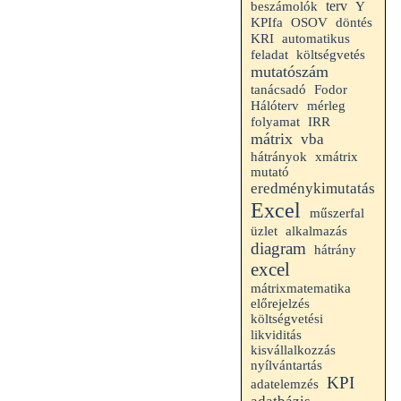
terv
beszámolók
Y
KPIfa
OSOV
döntés
KRI
automatikus
feladat
költségvetés
mutatószám
tanácsadó
Fodor
mérleg
Hálóterv
folyamat
IRR
mátrix
vba
hátrányok
xmátrix
mutató
eredménykimutatás
Excel
műszerfal
alkalmazás
üzlet
diagram
hátrány
excel
mátrixmatematika
előrejelzés
költségvetési
likviditás
kisvállalkozzás
nyílvántartás
KPI
adatelemzés