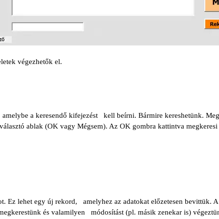
letek végezhetők el.
k, amelybe a keresendő kifejezést kell beírni. Bármire kereshetünk. Meg
y választó ablak (OK vagy Mégsem). Az OK gombra kattintva megkeresi a
ot. Ez lehet egy új rekord, amelyhez az adatokat előzetesen bevittük. 
t megkerestünk és valamilyen módosítást (pl. másik zenekar is) végez