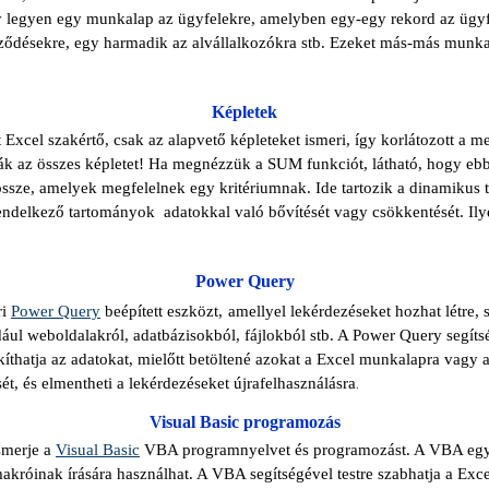
legyen egy munkalap az ügyfelekre, amelyben egy-egy rekord az ügyfél
zerződésekre, egy harmadik az alvállalkozókra stb. Ezeket más-más mun
Képletek
 Excel szakértő, csak az alapvető képleteket ismeri, így korlátozott a 
ják az összes képletet! Ha megnézzük a SUM funkciót, látható, hogy ebb
össze, amelyek megfelelnek egy kritériumnak.
Ide tartozik a dinamikus
endelkező tartományok adatokkal való bővítését vagy csökkentését. Il
Power Query
ri
Power Query
beépített eszközt,
amellyel lekérdezéseket hozhat létre, s
ul weboldalakról, adatbázisokból, fájlokból stb. A Power Query segítségé
akíthatja az adatokat, mielőtt betöltené azokat a Excel munkalapra vag
sét, és elmentheti a lekérdezéseket újrafelhasználásra
.
Visual Basic programozás
smerje a
Visual Basic
VBA programnyelvet és programozást. A VBA egy 
króinak írására használhat. A VBA segítségével testre szabhatja a Exce