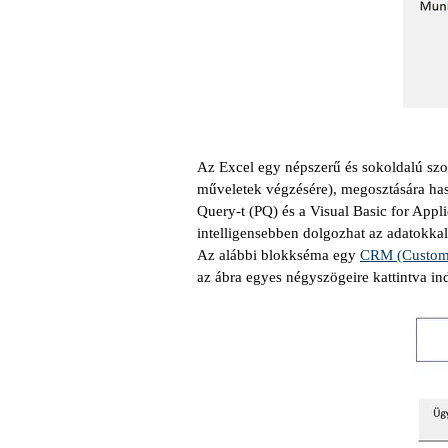
Az Excel egy népszerű és sokoldalú szoft
műveletek végzésére), megosztására hasz
Query-t (PQ) és a Visual Basic for Appl
intelligensebben dolgozhat az adatokkal, 
Az alábbi blokkséma egy
CRM (Custome
az ábra egyes négyszögeire kattintva ind