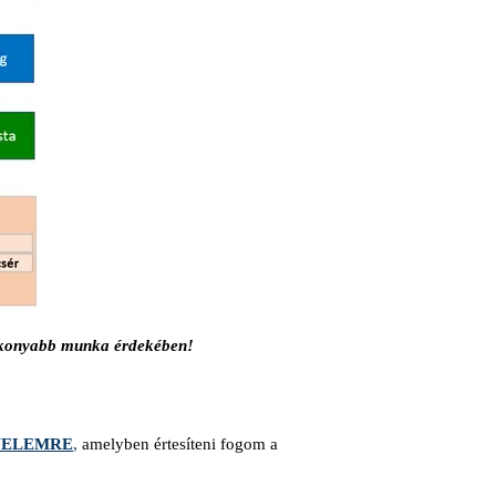
atékonyabb munka érdekében!
EVELEMRE
,
amelyben értesíteni fogom a