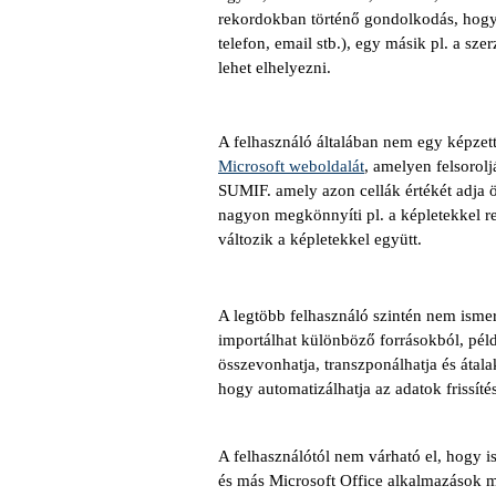
rekordokban történő gondolkodás, hogy 
telefon, email stb.), egy másik pl. a s
lehet elhelyezni.
A felhasználó általában nem egy képzett
Microsoft weboldalát
, amelyen felsorol
SUMIF. amely azon cellák értékét adja 
nagyon megkönnyíti pl. a képletekkel r
változik a képletekkel együtt.
A legtöbb felhasználó szintén nem isme
importálhat különböző forrásokból, példá
összevonhatja, transzponálhatja és átal
hogy automatizálhatja az adatok frissíté
A felhasználótól nem várható el, hogy i
és más Microsoft Office alkalmazások ma