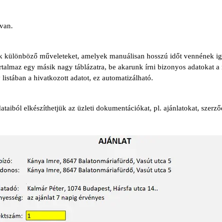
 van.
különböző műveleteket, amelyek manuálisan hosszú időt vennének igé
rtalmaz egy másik nagy táblázatra, be akarunk írni bizonyos adatokat a
istában a hivatkozott adatot, ez automatizálható.
taiból elkészíthetjük az üzleti dokumentációkat, pl. ajánlatokat, szerz