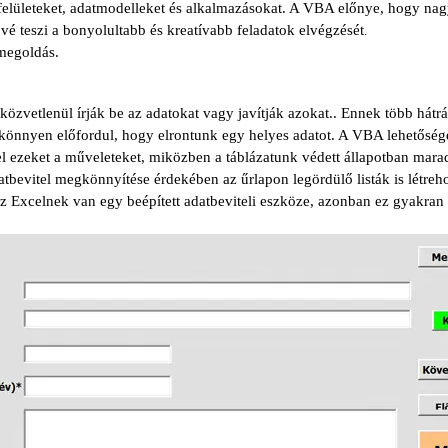
 felületeket, adatmodelleket és alkalmazásokat. A VBA előnye, hogy na
ővé teszi a bonyolultabb és kreatívabb feladatok elvégzését
.
megoldás.
 közvetlenül írják be az adatokat vagy javítják azokat.. Ennek több há
y könnyen előfordul, hogy elrontunk egy helyes adatot. A VBA lehetőséget
l ezeket a műveleteket, miközben a táblázatunk védett állapotban marad
atbevitel megkönnyítése érdekében az űrlapon legördülő listák is létreh
 Excelnek van egy beépített adatbeviteli eszköze, azonban ez gyakran