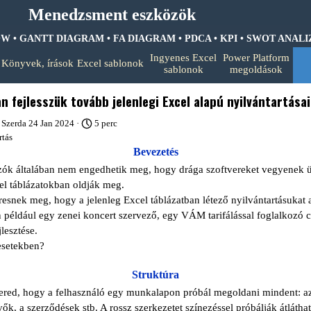
Menedzsment eszközök
 GANTT DIAGRAM • FA DIAGRAM •
PDCA • KPI • SWOT ANALIZIS 
Ugrás a menüre
Ingyenes Excel
Power Platform
Könyvek, írások
Excel sablonok
▼
▼
▼
sablonok
megoldások
n fejlesszük tovább jelenlegi Excel alapú nyilvántartása
 Szerda 24 Jan 2024 ·
5 perc
rtás
Bevezetés
kozók általában nem engedhetik meg, hogy drága szoftvereket vegyenek 
cel táblázatokban oldják meg.
snek meg, hogy a jelenleg Excel táblázatban létező nyilvántartásukat a
például egy zenei koncert szervező, egy VÁM tarifálással foglalkozó c
lesztése.
esetekben?
Struktúra
 ered, hogy a felhasználó egy munkalapon próbál megoldani mindent: az ö
ők, a szerződések stb. A rossz szerkezetet színezéssel próbálják átlátha