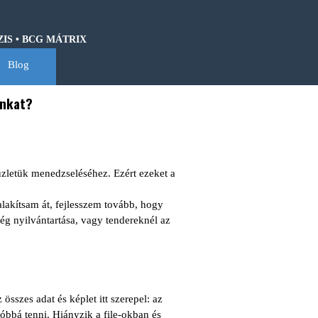
• BCG MÁTRIX • HOSHIN KANRI • QFD • CASH-FLOW • GANTT DIA
Blog
▼
inkat?
üzletük menedzseléséhez. Ezért ezeket a
lakítsam át, fejlesszem tovább, hogy
ég nyilvántartása, vagy tendereknél az
sszes adat és képlet itt szerepel: az
tóbbá tenni. Hiányzik a file-okban és