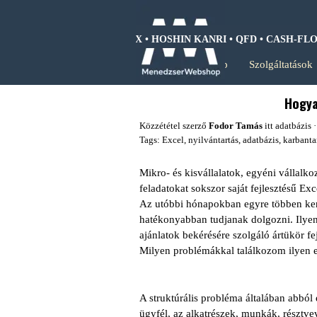
Tartalomhoz ugrás
 ANALIZIS • BCG MÁTRIX • HOSHIN KANRI • QFD • CASH-FLOW •
Kezdőlap
Szolgáltatások
Hogya
Közzététel szerző
Fodor Tamás
itt
adatbázis
·
Tags:
Excel
,
nyilvántartás
,
adatbázis
,
karbanta
Mikro- és kisvállalatok, egyéni vállal
feladatokat sokszor saját fejlesztésű Ex
Az utóbbi hónapokban egyre többen kere
hatékonyabban tudjanak dolgozni. Ilyen 
ajánlatok bekérésére szolgáló ártükör fej
Milyen problémákkal találkozom ilyen 
A struktúrális probléma általában abból
ügyfél, az alkatrészek, munkák, résztvev