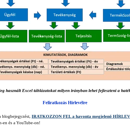
leg használt Excel táblázatokat milyen irányban lehet fejleszteni a h
Feliratkozás Hírlevélre
a blogbejegyzést,
IRATKOZZON FEL a havonta megjelenő HÍRL
In-en és a YouTube-on!