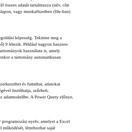
 összes adatát tartalmazza (név, cím
kalapon, vagy munkafüzetben (file-ban)
megoldási képesség. Tekintse meg a
ől 9 létezik. Például nagyon hasznos
 tartományok használata is, amely
yenkor a tartomány automatikusan
zerkeszthet és futtathat, adatokat
vel tisztíthatja, szűrheti,
y az adatmodellbe. A Power Query előnye,
programozási nyelv, amelyet a Excel
l működését, létrehozhat saját