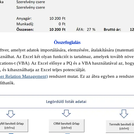
Összefoglalás
ver, amelyet adatok importálására, elemzésére, átalakítására (matematika
nálhat. Az Excel két olyan funkciót is tartalmaz, amelyek tovább növel
ications-t (VBA)
Az Excel előnye a PQ és a VBA használatával az, hog
.
és kihasználhatja az Excel teljes potenciálját.
r Relation Management)
rendszert mutat. Ez az ábra egyben a rendsze
íthatók.