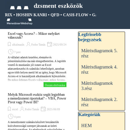
Tartalomhoz ugrás
Menedzsment eszközök
ÁTRIX • HOSHIN KANRI • QFD • CASH-FLOW • GANTT DIAGRAM • 
Ugrás a menüre
Kihagy blokk Legfrissebb be
Excel vagy Access? – Mikor melyiket
Legfrissebb
válasszuk?
bejegyzések
alkalmazás
Fodor Tamás
2025/09/24
Mátrixdiagramok 5.
7 perc
rész
A vállalati adatok kezelése, elemzése és
jelentéskészítése ma már elengedhetetlen. A legtöbb
vezető és munkatárs jól ismeri az Excel
Mátrixdiagramok 4.
adatszerkesztési és számítási lehetőségeit, azonban
rész
egyre több helyen merül fel az igény, hogy Microsoft
Access-et is használjunk alkalmazások fejlesztésére.
De mikor érdemes Excel-t választani, mikor Access-
Mátrixdiagramok
t, és mikor érdemes kombinálni őket? Ez a
Összes elolvasása
3.rész
blogbejegyzés végigvezet a legfontosabb
szempontokon.
Melyik Microsoft eszköz segíti legjobban
a menedzsment riportokat? – VBA, Power
Mátrixdiagramok 2.
Pivot vagy Power BI?
rész
excel
Fodor Tamás
2025/06/09
Kihagy blokk Kategóriák
Kategóriák
4 perc
A menedzsment számára készített beszámolók
HEM
kulcsfontosságú szerepet játszanak az üzleti
döntéshozatalban. Az adatforrások sokszínűsége, a