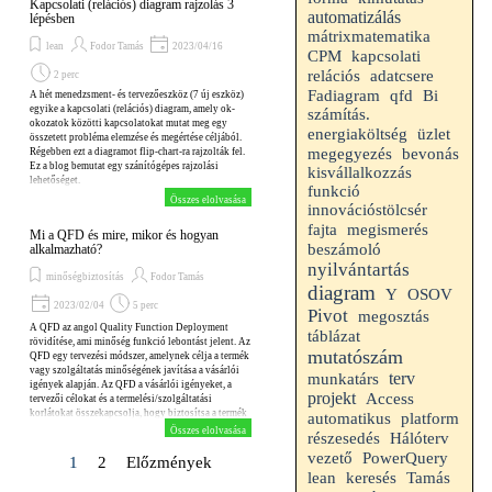
Kapcsolati (relációs) diagram rajzolás 3
automatizálás
lépésben
mátrixmatematika
lean
Fodor Tamás
2023/04/16
CPM
kapcsolati
relációs
adatcsere
2 perc
Fadiagram
qfd
Bi
A hét menedzsment- és tervezőeszköz (7 új eszköz)
egyike a kapcsolati (relációs) diagram, amely ok-
számítás.
okozatok közötti kapcsolatokat mutat meg egy
energiaköltség
üzlet
összetett probléma elemzése és megértése céljából.
megegyezés
bevonás
Régebben ezt a diagramot flip-chart-ra rajzolták fel.
Ez a blog bemutat egy szánítógépes rajzolási
kisvállalkozzás
lehetőséget.
funkció
Összes elolvasása
innovációstölcsér
fajta
megismerés
Mi a QFD és mire, mikor és hogyan
beszámoló
alkalmazható?
nyilvántartás
minőségbiztosítás
Fodor Tamás
diagram
Y
OSOV
2023/02/04
5 perc
Pivot
megosztás
A QFD az angol Quality Function Deployment
táblázat
rövidítése, ami minőség funkció lebontást jelent. Az
mutatószám
QFD egy tervezési módszer, amelynek célja a termék
vagy szolgáltatás minőségének javítása a vásárlói
munkatárs
terv
igények alapján. Az QFD a vásárlói igényeket, a
projekt
Access
tervezői célokat és a termelési/szolgáltatási
korlátokat összekapcsolja, hogy biztosítsa a termék
automatikus
platform
vagy szolgáltatás magas minőségét.
Összes elolvasása
részesedés
Hálóterv
vezető
PowerQuery
Jelenlegi oldal:
1
Ugrás az oldalra:
2
Előzmények
lean
keresés
Tamás