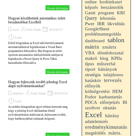
online
hoshinkanri
képzés
beszámolók
Összes elolvasása
Gantt
program
KRI
Query
lebontás
Hogyan készíthetünk automatikus üzleti
beszámolókat Excelből
likviditás
Pwer
IRR
GoogleSheet
excel
Fodor Tamás
2024/03/27
problémamegoldás
6 perc
sablon
dashboard
Előző blogomban az Excel műveletifolyamatok
mátrix
xmátrix
automatizálásával foglalkoztam a Visual Basic
programokra fókuszálva. Mai blogom az üzleti
VBA
döntéshozatal
riportok automatikus elkészítésének módjaival
makró
blog
KPIfa
foglalkozik a Power Query és Pivot Tábla
használatára fókuszálva.
típus
műszerfal
riport
hátrányok
Összes elolvasása
stratégia
tulajdonos
tervezés
hatáskör
Hogyan fejlesszük tovább jelenlegi Excel
előnyök
alapú nyilvántartásainkat?
HEM
költségvetési
adatbázis
Fodor Tamás
2024/01/24
Fodor
karbantartás
5 perc
PDCA
előrejelzés
BI
Az utóbbi hónapokban egyre többen keresnek meg,
szoftver
oktatás
hogy a jelenleg Excel táblázatban létező
Excel
hátrány
nyilvántartásukat alakítsam át, fejlesszem tovább,
hogy hatékonyabban tudjanak dolgozni.
adatelemzés
eredménykimutatás
megtérülés
mátrix.