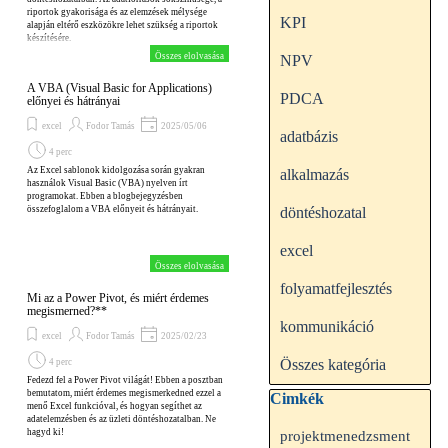
riportok gyakorisága és az elemzések mélysége
KPI
alapján eltérő eszközökre lehet szükség a riportok
készítésére.
Összes elolvasása
NPV
A VBA (Visual Basic for Applications)
PDCA
előnyei és hátrányai
excel
Fodor Tamás
2025/05/06
adatbázis
4 perc
Az Excel sablonok kidolgozása során gyakran
alkalmazás
használok Visual Basic (VBA) nyelven írt
programokat. Ebben a blogbejegyzésben
összefoglalom a VBA előnyeit és hátrányait.
döntéshozatal
excel
Összes elolvasása
folyamatfejlesztés
Mi az a Power Pivot, és miért érdemes
megismerned?**
kommunikáció
excel
Fodor Tamás
2025/02/23
Összes kategória
4 perc
Fedezd fel a Power Pivot világát! Ebben a posztban
bemutatom, miért érdemes megismerkedned ezzel a
Kihagy blokk Cimkék
Cimkék
menő Excel funkcióval, és hogyan segíthet az
adatelemzésben és az üzleti döntéshozatalban. Ne
hagyd ki!
projektmenedzsment