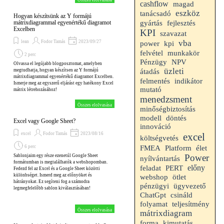
Összes elolvasása
cashflow
magad
eszköz
tanácsadó
Hogyan készítsünk az Y formájú
fejlesztés
mátrixdiagrammal egyenértékű diagramot
gyártás
Excelben
KPI
szavazat
vba
lean
Fodor Tamás
2023/09/27
kpi
power
felvétel
munkakör
2 perc
Pénzügy
NPV
Olvassa el legújabb blogposztomat, amelyben
üzleti
megtudhatja, hogyan készítsen az Y formájú
átadás
mátrixdiagrammal egyenértékű diagramot Excelben.
indikátor
felmentés
Ismerje meg az egyszerű eljárást egy hatékony Excel
mutató
mátrix létrehozásához!
menedzsment
Összes elolvasása
minőségbiztosítás
modell
döntés
Excel vagy Google Sheet?
innováció
excel
Fodor Tamás
2023/08/16
excel
költségvetés
Platform
6 perc
FMEA
élet
Power
Sablonjaim egy része ezenetúl Google Sheet
nyílvántartás
formátumban is megtalálhatók a webshopomban.
előny
feladat
PERT
Fedezd fel az Excel és a Google Sheet közötti
különbséget. Ismerd meg az előnyöket és
webshop
ötlet
hátrányokat. Ez segíteni fog a számodra
pénzügyi
ügyvezető
legmegfelelőbb sablon kiválasztásában!
ChatGpt
csináld
folyamat
teljesítmény
Összes elolvasása
mátrixdiagram
forma
kimutatás