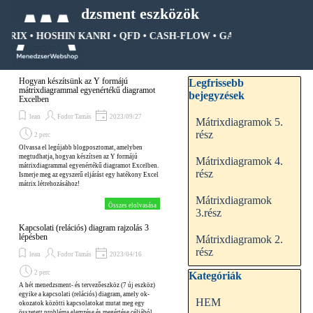
Tartalomhoz ugrás
Menedzsment eszközök
ÁTRIX • HOSHIN KANRI • QFD • CASH-FLOW • GANTT DIAGRAM • 
Ugrás a menüre
Kihagy blokk Legfrissebb be
Hogyan készítsünk az Y formájú
Legfrissebb
mátrixdiagrammal egyenértékű diagramot
bejegyzések
Excelben
lean
Fodor Tamás
2023/09/27
Mátrixdiagramok 5.
rész
2 perc
Olvassa el legújabb blogposztomat, amelyben
megtudhatja, hogyan készítsen az Y formájú
Mátrixdiagramok 4.
mátrixdiagrammal egyenértékű diagramot Excelben.
rész
Ismerje meg az egyszerű eljárást egy hatékony Excel
mátrix létrehozásához!
Mátrixdiagramok
Összes elolvasása
3.rész
Kapcsolati (relációs) diagram rajzolás 3
lépésben
Mátrixdiagramok 2.
rész
lean
Fodor Tamás
2023/04/16
2 perc
Kihagy blokk Kategóriák
Kategóriák
A hét menedzsment- és tervezőeszköz (7 új eszköz)
egyike a kapcsolati (relációs) diagram, amely ok-
HEM
okozatok közötti kapcsolatokat mutat meg egy
összetett probléma elemzése és megértése céljából.