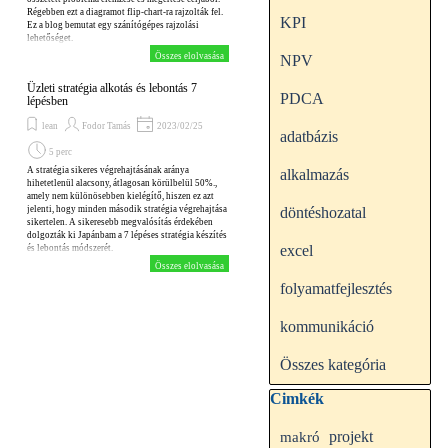
Régebben ezt a diagramot flip-chart-ra rajzolták fel.
KPI
Ez a blog bemutat egy szánítógépes rajzolási
lehetőséget.
Összes elolvasása
NPV
Üzleti stratégia alkotás és lebontás 7
PDCA
lépésben
lean
Fodor Tamás
2023/02/25
adatbázis
5 perc
A stratégia sikeres végrehajtásának aránya
alkalmazás
hihetetlenül alacsony, átlagosan körülbelül 50%.,
amely nem különösebben kielégítő, hiszen ez azt
jelenti, hogy minden második stratégia végrehajtása
döntéshozatal
sikertelen. A sikeresebb megvalósítás érdekében
dolgozták ki Japánbam a 7 lépéses stratégia készítés
excel
és lebontás módszerét.
Összes elolvasása
folyamatfejlesztés
kommunikáció
Összes kategória
Kihagy blokk Cimkék
Cimkék
makró
projekt