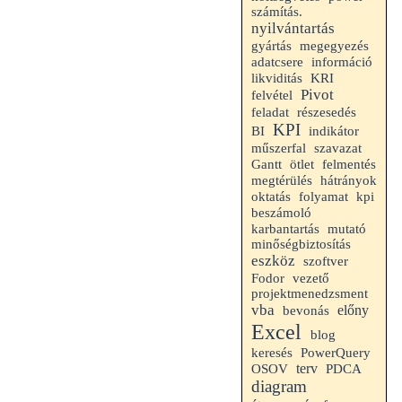
számítás.
nyilvántartás
gyártás
megegyezés
adatcsere
információ
likviditás
KRI
Pivot
felvétel
feladat
részesedés
KPI
indikátor
BI
műszerfal
szavazat
Gantt
ötlet
felmentés
megtérülés
hátrányok
folyamat
kpi
oktatás
beszámoló
karbantartás
mutató
minőségbiztosítás
eszköz
szoftver
Fodor
vezető
projektmenedzsment
vba
előny
bevonás
Excel
blog
keresés
PowerQuery
terv
OSOV
PDCA
diagram