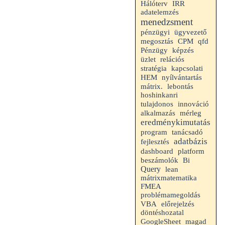
Hálóterv
IRR
adatelemzés
menedzsment
pénzügyi
ügyvezető
megosztás
CPM
qfd
Pénzügy
képzés
üzlet
relációs
stratégia
kapcsolati
HEM
nyílvántartás
mátrix.
lebontás
hoshinkanri
tulajdonos
innováció
alkalmazás
mérleg
eredménykimutatás
program
tanácsadó
adatbázis
fejlesztés
dashboard
platform
beszámolók
Bi
Query
lean
mátrixmatematika
FMEA
problémamegoldás
VBA
előrejelzés
döntéshozatal
GoogleSheet
magad