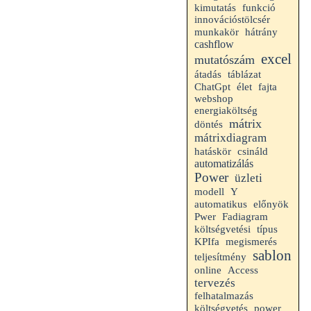
kimutatás
funkció
innovációstölcsér
hátrány
munkakör
cashflow
excel
mutatószám
átadás
táblázat
ChatGpt
élet
fajta
webshop
energiaköltség
mátrix
döntés
mátrixdiagram
hatáskör
csináld
automatizálás
Power
üzleti
modell
Y
automatikus
előnyök
Pwer
Fadiagram
költségvetési
típus
KPIfa
megismerés
sablon
teljesítmény
online
Access
tervezés
felhatalmazás
költségvetés
power