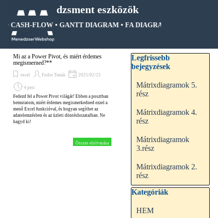
Tartalomhoz ugrás
Menedzsment eszközök
FD • CASH-FLOW • GANTT DIAGRAM • FA DIAGRAM •
PDCA • KPI •
Ugrás a menüre
Kihagy blokk Legfrissebb be
Mi az a Power Pivot, és miért érdemes
Legfrissebb
megismerned?**
bejegyzések
excel
Fodor Tamás
2025/02/23
Mátrixdiagramok 5.
4 perc
rész
Fedezd fel a Power Pivot világát! Ebben a posztban
bemutatom, miért érdemes megismerkedned ezzel a
menő Excel funkcióval, és hogyan segíthet az
Mátrixdiagramok 4.
adatelemzésben és az üzleti döntéshozatalban. Ne
rész
hagyd ki!
Mátrixdiagramok
Összes elolvasása
3.rész
Mátrixdiagramok 2.
rész
Kihagy blokk Kategóriák
Kategóriák
HEM