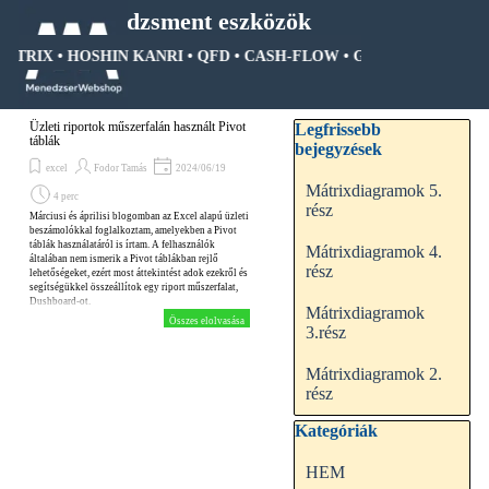
Tartalomhoz ugrás
Menedzsment eszközök
MÁTRIX • HOSHIN KANRI • QFD • CASH-FLOW • GANTT DIAGRAM •
Ugrás a menüre
Kihagy blokk Legfrissebb be
Üzleti riportok műszerfalán használt Pivot
Legfrissebb
táblák
bejegyzések
excel
Fodor Tamás
2024/06/19
Mátrixdiagramok 5.
4 perc
rész
Márciusi és áprilisi blogomban az Excel alapú üzleti
beszámolókkal foglalkoztam, amelyekben a Pivot
táblák használatáról is írtam. A felhasználók
Mátrixdiagramok 4.
általában nem ismerik a Pivot táblákban rejlő
rész
lehetőségeket, ezért most áttekintést adok ezekről és
segítségükkel összeállítok egy riport műszerfalat,
Dushboard-ot.
Mátrixdiagramok
Összes elolvasása
3.rész
Mátrixdiagramok 2.
rész
Kihagy blokk Kategóriák
Kategóriák
HEM