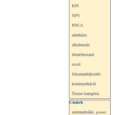
KPI
NPV
PDCA
adatbázis
alkalmazás
döntéshozatal
excel
folyamatfejlesztés
kommunikáció
Összes kategória
Kihagy blokk Cimkék
Cimkék
automatizálás
power