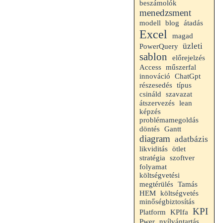
beszámolók
menedzsment
modell
blog
átadás
Excel
magad
üzleti
PowerQuery
sablon
előrejelzés
Access
műszerfal
innováció
ChatGpt
részesedés
típus
csináld
szavazat
átszervezés
lean
képzés
problémamegoldás
Gantt
döntés
diagram
adatbázis
likviditás
ötlet
stratégia
szoftver
folyamat
költségvetési
megtérülés
Tamás
HEM
költségvetés
minőségbiztosítás
KPI
Platform
KPIfa
Pwer
nyílvántartás