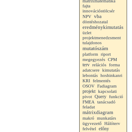
mátrixmatematika
fajta
innovációstölcsér
vba
NPV
döntéshozatal
eredménykimutatás
üzlet
projektmenedzsment
tulajdonos
mutatószám
riport
platform
megegyezés
CPM
terv
relációs
forma
adatcsere
kimutatás
lebontás
hoshinkanri
KRI
felmentés
OSOV
Fadiagram
projekt
kapcsolati
Query
pivot
funkció
FMEA
tanácsadó
feladat
mátrixdiagram
makró
munkatárs
ügyvezető
Hálóterv
felvétel
előny