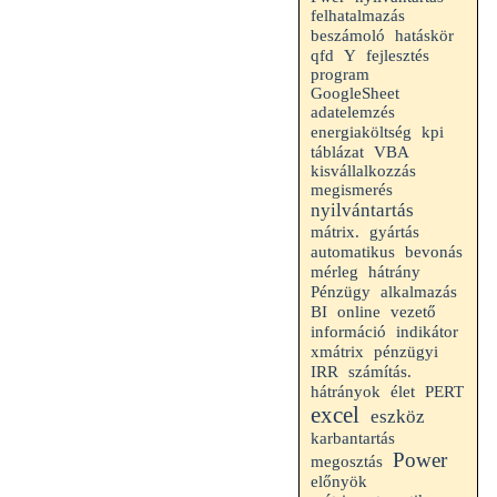
felhatalmazás
beszámoló
hatáskör
fejlesztés
qfd
Y
program
GoogleSheet
adatelemzés
kpi
energiaköltség
VBA
táblázat
kisvállalkozzás
megismerés
nyilvántartás
mátrix.
gyártás
automatikus
bevonás
mérleg
hátrány
alkalmazás
Pénzügy
BI
online
vezető
indikátor
információ
xmátrix
pénzügyi
IRR
számítás.
hátrányok
élet
PERT
excel
eszköz
karbantartás
Power
megosztás
előnyök