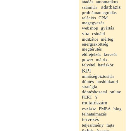
átadás
automatikus
adatbázis
számítás.
problémamegoldás
relációs
CPM
megegyezés
webshop
gyártás
vba
csináld
indikátor
mérleg
energiaköltség
megtérülés
előrejelzés
keresés
power
mátrix.
felvétel
hatáskör
KPI
minőségbiztosítás
döntés
hoshinkanri
stratégia
döntéshozatal
online
PERT
Y
mutatószám
eszköz
FMEA
blog
felhatalmazás
tervezés
teljesítmény
fajta
üzleti
Access