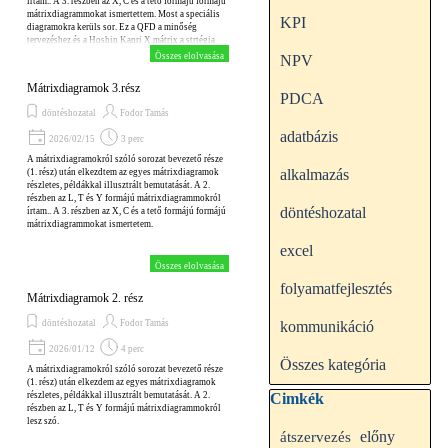
írtam.. A 3. részben az X, C és a tető formájú formájú
mátrixdiagrammokat ismertettem. Most a speciális
KPI
diagramokra kerüls sor. Ez a QFD a minőség
tervezéshez és a Hoshin Kanri X mátrix a strtégia
alkotáshoz.
Összes elolvasása
NPV
Mátrixdiagramok 3.rész
PDCA
döntéshozatal
Fodor Tamás
adatbázis
2026/02/15
3 perc
A mátrixdiagramokról szóló sorozat bevezető része
alkalmazás
(1. rész) után elkezdtem az egyes mátrixdiagramok
részletes, példákkal illusztrált bemutatását. A 2.
részben az L, T és Y formájú mátrixdiagrammokról
döntéshozatal
írtam.. A 3. részben az X, C és a tető formájú formájú
mátrixdiagrammokat ismertetem.
excel
Összes elolvasása
folyamatfejlesztés
Mátrixdiagramok 2. rész
döntéshozatal
Fodor Tamás
kommunikáció
2026/01/12
4 perc
Összes kategória
A mátrixdiagramokról szóló sorozat bevezető része
(1. rész) után elkezdem az egyes mátrixdiagramok
Kihagy blokk Cimkék
részletes, példákkal illusztrált bemutatását. A 2.
Cimkék
részben az L, T és Y formájú mátrixdiagrammokról
lesz szó.
előny
átszervezés