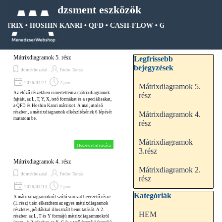
Tartalomhoz ugrás
Menedzsment eszközök
MÁTRIX • HOSHIN KANRI • QFD • CASH-FLOW • GANTT DIAGRAM •
Ugrás a menüre
Kihagy blokk Legfrissebb be
Mátrixdiagramok 5. rész
Legfrissebb
bejegyzések
döntéshozatal
Fodor Tamás
2026/04/21
2 perc
Mátrixdiagramok 5.
Az előző részekben ismertettem a mátrixdiagramok
rész
fajtáit, az L, T, Y, X, tető formákat és a speciálisakat,
a QFD és Hoshin Kanri mátrixot. A mai, utolsó
részben, a mátrixdiagramok elkészítésének 6 lépését
Mátrixdiagramok 4.
mutatom be.
rész
Mátrixdiagramok
Összes elolvasása
3.rész
Mátrixdiagramok 4. rész
Mátrixdiagramok 2.
döntéshozatal
Fodor Tamás
rész
2026/03/14
7 perc
Kihagy blokk Kategóriák
Kategóriák
A mátrixdiagramokról szóló sorozat bevezető része
(1. rész) után elkezdtem az egyes mátrixdiagramok
részletes, példákkal illusztrált bemutatását. A 2.
HEM
részben az L, T és Y formájú mátrixdiagrammokról