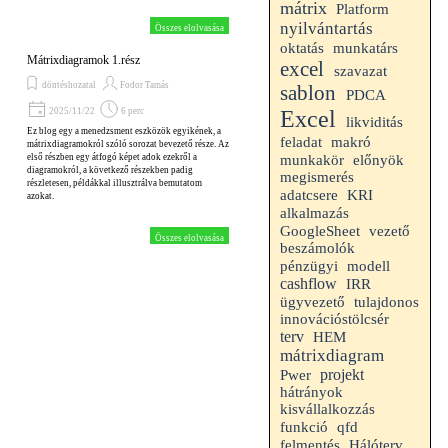
mátrix
Platform
nyilvántartás
Összes elolvasása
munkatárs
oktatás
Mátrixdiagramok 1.rész
excel
szavazat
döntéshozatal
Fodor Tamás
sablon
PDCA
Excel
2025/11/22
6 perc
likviditás
Ez blog egy a menedzsment eszközök egyikének, a
makró
feladat
mátrixdiagramokról szóló sorozat bevezető része. Az
első részben egy átfogó képet adok ezekről a
munkakör
előnyök
diagramokról, a következő részekben padig
megismerés
részletesen, példákkal illusztrálva bemutatom
adatcsere
KRI
azokat.
alkalmazás
GoogleSheet
vezető
Összes elolvasása
beszámolók
pénzügyi
modell
cashflow
IRR
ügyvezető
tulajdonos
innovációstölcsér
terv
HEM
mátrixdiagram
projekt
Pwer
hátrányok
kisvállalkozzás
funkció
qfd
felmentés
Hálóterv