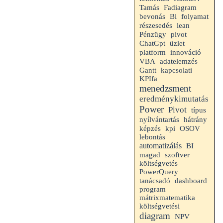
Tamás
Fadiagram
folyamat
bevonás
Bi
részesedés
lean
Pénzügy
pivot
ChatGpt
üzlet
platform
innováció
VBA
adatelemzés
Gantt
kapcsolati
KPIfa
menedzsment
eredménykimutatás
Power
Pivot
típus
hátrány
nyílvántartás
kpi
képzés
OSOV
lebontás
automatizálás
BI
magad
szoftver
költségvetés
PowerQuery
tanácsadó
dashboard
program
mátrixmatematika
költségvetési
diagram
NPV