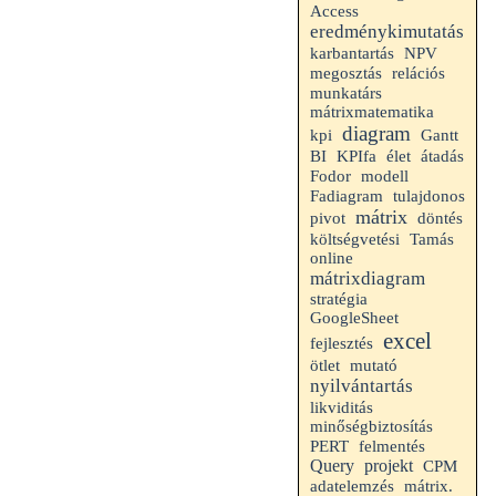
Access
eredménykimutatás
karbantartás
NPV
megosztás
relációs
munkatárs
mátrixmatematika
diagram
kpi
Gantt
BI
KPIfa
élet
átadás
Fodor
modell
Fadiagram
tulajdonos
mátrix
pivot
döntés
költségvetési
Tamás
online
mátrixdiagram
stratégia
GoogleSheet
excel
fejlesztés
ötlet
mutató
nyilvántartás
likviditás
minőségbiztosítás
PERT
felmentés
Query
projekt
CPM
adatelemzés
mátrix.