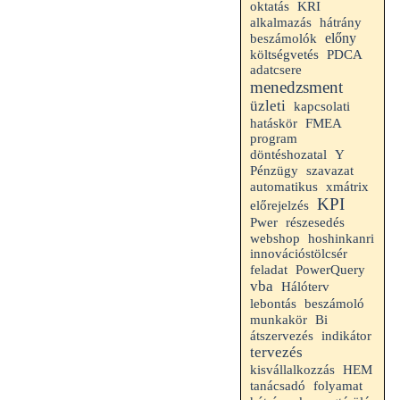
oktatás
KRI
alkalmazás
hátrány
előny
beszámolók
költségvetés
PDCA
adatcsere
menedzsment
üzleti
kapcsolati
hatáskör
FMEA
program
döntéshozatal
Y
Pénzügy
szavazat
automatikus
xmátrix
KPI
előrejelzés
Pwer
részesedés
webshop
hoshinkanri
innovációstölcsér
feladat
PowerQuery
vba
Hálóterv
beszámoló
lebontás
munkakör
Bi
indikátor
átszervezés
tervezés
HEM
kisvállalkozzás
folyamat
tanácsadó