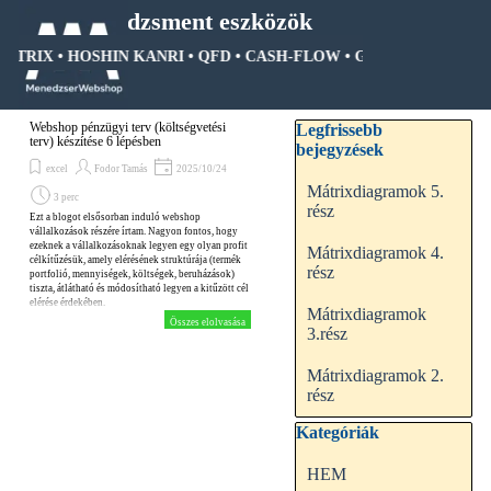
Tartalomhoz ugrás
Menedzsment eszközök
MÁTRIX • HOSHIN KANRI • QFD • CASH-FLOW • GANTT DIAGRAM •
Ugrás a menüre
Kihagy blokk Legfrissebb be
Webshop pénzügyi terv (költségvetési
Legfrissebb
terv) készítése 6 lépésben
bejegyzések
excel
Fodor Tamás
2025/10/24
Mátrixdiagramok 5.
3 perc
rész
Ezt a blogot elsősorban induló webshop
vállalkozások részére írtam. Nagyon fontos, hogy
ezeknek a vállalkozásoknak legyen egy olyan profit
Mátrixdiagramok 4.
célkítűzésük, amely elérésének struktúrája (termék
rész
portfolió, mennyiségek, költségek, beruházások)
tiszta, átlátható és módosítható legyen a kitűzött cél
elérése érdekében.
Mátrixdiagramok
Összes elolvasása
3.rész
Mátrixdiagramok 2.
rész
Kihagy blokk Kategóriák
Kategóriák
HEM