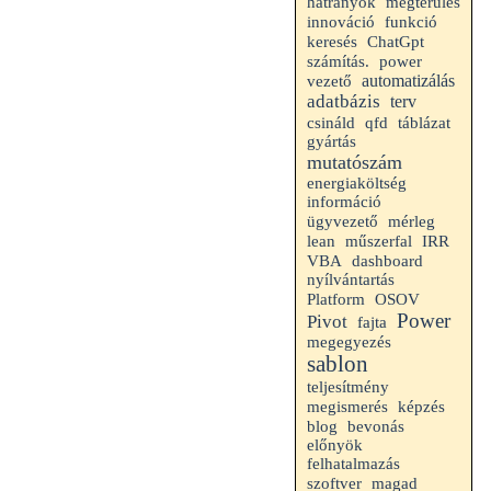
hátrányok
megtérülés
innováció
funkció
keresés
ChatGpt
számítás.
power
automatizálás
vezető
adatbázis
terv
csináld
qfd
táblázat
gyártás
mutatószám
energiaköltség
információ
mérleg
ügyvezető
lean
műszerfal
IRR
VBA
dashboard
nyílvántartás
Platform
OSOV
Power
Pivot
fajta
megegyezés
sablon
teljesítmény
megismerés
képzés
blog
bevonás
előnyök
felhatalmazás
szoftver
magad