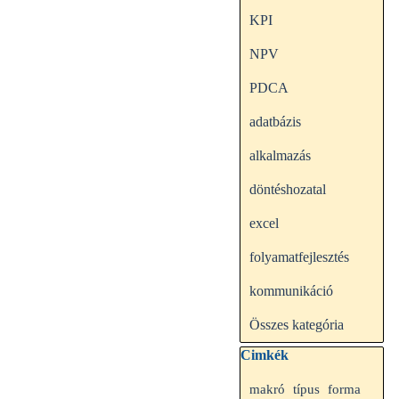
KPI
NPV
PDCA
adatbázis
alkalmazás
döntéshozatal
excel
folyamatfejlesztés
kommunikáció
Összes kategória
Kihagy blokk Cimkék
Cimkék
makró
típus
forma