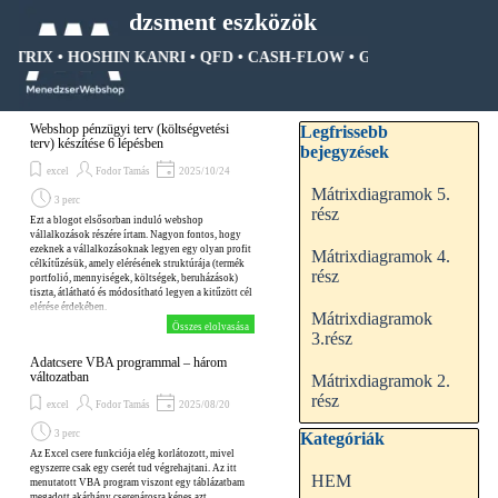
Tartalomhoz ugrás
Menedzsment eszközök
MÁTRIX • HOSHIN KANRI • QFD • CASH-FLOW • GANTT DIAGRAM •
Ugrás a menüre
Kihagy blokk Legfrissebb be
Webshop pénzügyi terv (költségvetési
Legfrissebb
terv) készítése 6 lépésben
bejegyzések
excel
Fodor Tamás
2025/10/24
Mátrixdiagramok 5.
3 perc
rész
Ezt a blogot elsősorban induló webshop
vállalkozások részére írtam. Nagyon fontos, hogy
ezeknek a vállalkozásoknak legyen egy olyan profit
Mátrixdiagramok 4.
célkítűzésük, amely elérésének struktúrája (termék
rész
portfolió, mennyiségek, költségek, beruházások)
tiszta, átlátható és módosítható legyen a kitűzött cél
elérése érdekében.
Mátrixdiagramok
Összes elolvasása
3.rész
Adatcsere VBA programmal – három
változatban
Mátrixdiagramok 2.
rész
excel
Fodor Tamás
2025/08/20
3 perc
Kihagy blokk Kategóriák
Kategóriák
Az Excel csere funkciója elég korlátozott, mivel
egyszerre csak egy cserét tud végrehajtani. Az itt
HEM
menutatott VBA program viszont egy táblázatbam
megadott akárhány cserepárosra képes azt