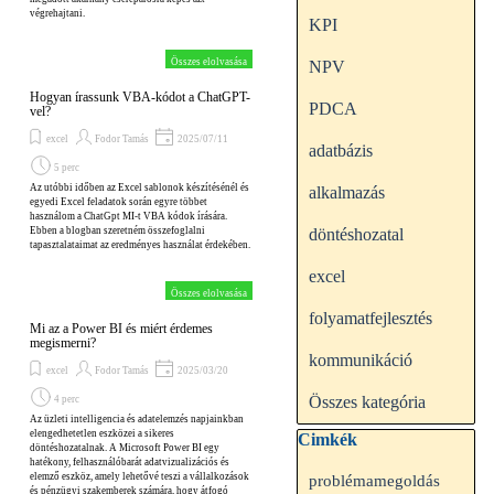
végrehajtani.
KPI
Összes elolvasása
NPV
Hogyan írassunk VBA-kódot a ChatGPT-
PDCA
vel?
excel
Fodor Tamás
2025/07/11
adatbázis
5 perc
Az utóbbi időben az Excel sablonok készítésénél és
alkalmazás
egyedi Excel feladatok során egyre többet
használom a ChatGpt MI-t VBA kódok írására.
Ebben a blogban szeretném összefoglalni
döntéshozatal
tapasztalataimat az eredményes használat érdekében.
excel
Összes elolvasása
folyamatfejlesztés
Mi az a Power BI és miért érdemes
megismerni?
kommunikáció
excel
Fodor Tamás
2025/03/20
Összes kategória
4 perc
Az üzleti intelligencia és adatelemzés napjainkban
elengedhetetlen eszközei a sikeres
Kihagy blokk Cimkék
Cimkék
döntéshozatalnak. A Microsoft Power BI egy
hatékony, felhasználóbarát adatvizualizációs és
elemző eszköz, amely lehetővé teszi a vállalkozások
problémamegoldás
és pénzügyi szakemberek számára, hogy átfogó