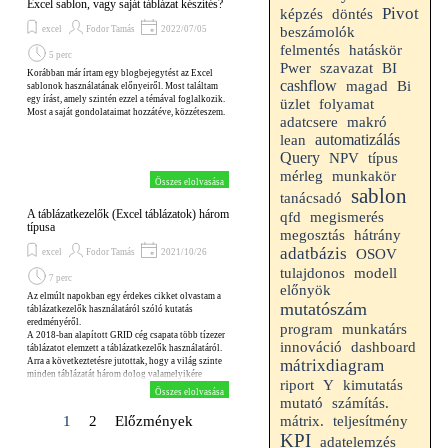
Excel sablon, vagy saját táblázat készítés?
Pivot
képzés
döntés
excel
Fodor Tamás
2022/07/05
beszámolók
hatáskör
felmentés
5 perc
Pwer
szavazat
BI
Korábban már írtam egy blogbejegytést az Excel
cashflow
magad
Bi
sablonok használatának előnyeiről. Most találtam
egy írást, amely szintén ezzel a témával foglalkozik.
folyamat
üzlet
Most a saját gondolataimat hozzátéve, közzéteszem.
makró
adatcsere
automatizálás
lean
Query
NPV
típus
mérleg
munkakör
Összes elolvasása
sablon
tanácsadó
A táblázatkezelők (Excel táblázatok) három
qfd
megismerés
típusa
hátrány
megosztás
adatbázis
OSOV
excel
Fodor Tamás
2021/10/26
tulajdonos
modell
7 perc
előnyök
Az elmúlt napokban egy érdekes cikket olvastam a
mutatószám
táblázatkezelők használatáról szóló kutatás
eredményéről.
munkatárs
program
A 2018-ban alapított GRID cég csapata több tízezer
innováció
dashboard
táblázatot elemzett a táblázatkezelők használatáról.
Arra a következtetésre jutottak, hogy a világ szinte
mátrixdiagram
minden táblázatát három dolog valamelyikére
riport
Y
kimutatás
használják.
Összes elolvasása
mutató
számítás.
teljesítmény
Jelenlegi oldal:
1
Ugrás az oldalra:
2
Előzmények
mátrix.
KPI
adatelemzés