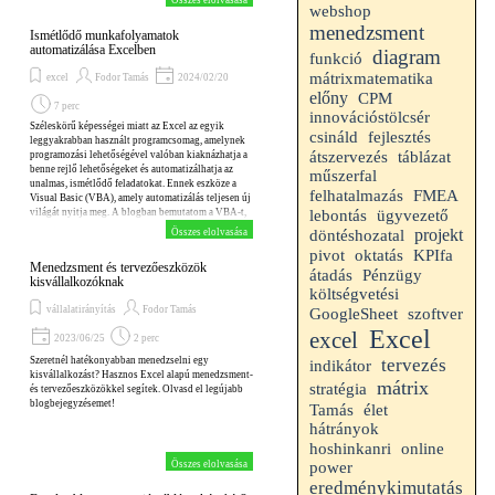
Összes elolvasása
webshop
menedzsment
Ismétlődő munkafolyamatok
automatizálása Excelben
diagram
funkció
mátrixmatematika
excel
Fodor Tamás
2024/02/20
előny
CPM
7 perc
innovációstölcsér
Széleskörű képességei miatt az Excel az egyik
fejlesztés
csináld
leggyakrabban használt programcsomag, amelynek
átszervezés
táblázat
programozási lehetőségével valóban kiaknázhatja a
benne rejlő lehetőségeket és automatizálhatja az
műszerfal
unalmas, ismétlődő feladatokat. Ennek eszköze a
felhatalmazás
FMEA
Visual Basic (VBA), amely automatizálás teljesen új
világát nyitja meg. A blogban bemutatom a VBA-t,
lebontás
ügyvezető
és azt, hogyan érdemes-e használni az Excel
projekt
Összes elolvasása
döntéshozatal
automatizálására.
pivot
oktatás
KPIfa
Menedzsment és tervezőeszközök
átadás
Pénzügy
kisvállalkozóknak
költségvetési
vállalatirányítás
Fodor Tamás
GoogleSheet
szoftver
Excel
excel
2023/06/25
2 perc
Szeretnél hatékonyabban menedzselni egy
tervezés
indikátor
kisvállalkozást? Hasznos Excel alapú menedzsment-
mátrix
stratégia
és tervezőeszközökkel segítek. Olvasd el legújabb
blogbejegyzésemet!
Tamás
élet
hátrányok
hoshinkanri
online
Összes elolvasása
power
eredménykimutatás