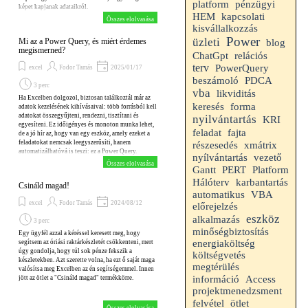
platform
pénzügyi
képet kapjanak adataikról.
HEM
kapcsolati
Összes elolvasása
kisvállalkozzás
Power
üzleti
Mi az a Power Query, és miért érdemes
blog
megismerned?
ChatGpt
relációs
terv
PowerQuery
excel
Fodor Tamás
2025/01/17
beszámoló
PDCA
3 perc
vba
likviditás
Ha Excelben dolgozol, biztosan találkoztál már az
keresés
forma
adatok kezelésének kihívásaival: több forrásból kell
adatokat összegyűjteni, rendezni, tisztítani és
nyilvántartás
KRI
egyesíteni. Ez időigényes és monoton munka lehet,
feladat
fajta
de a jó hír az, hogy van egy eszköz, amely ezeket a
feladatokat nemcsak leegyszerűsíti, hanem
részesedés
xmátrix
automatizálhatóvá is teszi: ez a Power Query.
nyílvántartás
vezető
Összes elolvasása
Gantt
Platform
PERT
Hálóterv
karbantartás
Csináld magad!
VBA
automatikus
excel
Fodor Tamás
2024/08/12
előrejelzés
eszköz
alkalmazás
3 perc
minőségbiztosítás
Egy ügyfél azzal a kéréssel keresett meg, hogy
energiaköltség
segítsem az óriási raktárkészletét csökkenteni, mert
úgy gondolja, hogy túl sok pénze fekszik a
költségvetés
készletekben. Azt szerette volna, ha ezt ő saját maga
megtérülés
valósítsa meg Excelben az én segítségemmel. Innen
információ
Access
jött az ötlet a "Csináld magad" termékkörre.
projektmenedzsment
felvétel
ötlet