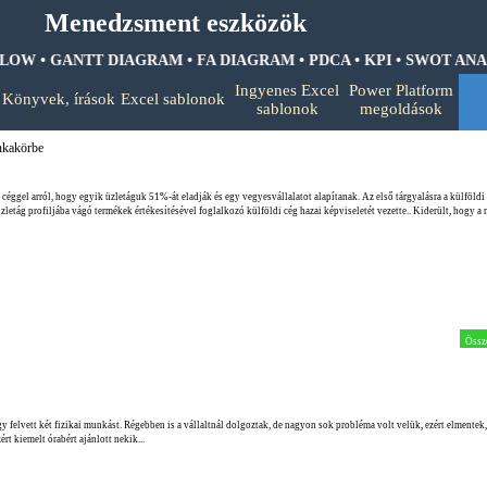
Menedzsment eszközök
OW • GANTT DIAGRAM • FA DIAGRAM •
PDCA • KPI • SWOT ANALIZ
Ugrás a menüre
Ingyenes Excel
Power Platform
Könyvek, írások
Excel sablonok
▼
▼
▼
sablonok
megoldások
nkakörbe
éggel arról, hogy egyik üzletáguk 51%-át eladják és egy vegyesvállalatot alapítanak. Az első tárgyalásra a külföldi 
zletág profiljába vágó termékek értékesítésével foglalkozó külföldi cég hazai képviseletét vezette.. Kiderült, hogy a 
Össz
 felvett két fizikai munkást. Régebben is a vállaltnál dolgoztak, de nagyon sok probléma volt velük, ezért elmentek
t kiemelt órabért ajánlott nekik...