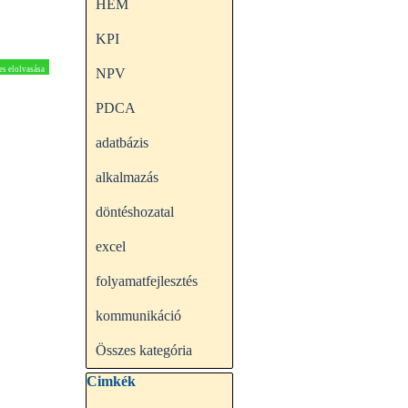
HEM
KPI
es elolvasása
NPV
PDCA
adatbázis
alkalmazás
döntéshozatal
excel
folyamatfejlesztés
kommunikáció
Összes kategória
Kihagy blokk Cimkék
Cimkék