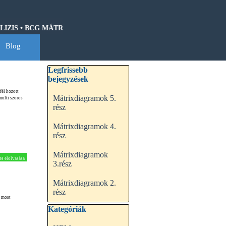
IS • BCG MÁTRIX • HOSHIN KANRI • QFD • CASH-FLOW • GANTT
Blog
▼
Kihagy blokk Legfrissebb bejegyzések
Legfrissebb
bejegyzések
fél hozott
Mátrixdiagramok 5.
multi szoros
rész
Mátrixdiagramok 4.
rész
Mátrixdiagramok
es elolvasása
3.rész
Mátrixdiagramok 2.
rész
, most
Kihagy blokk Kategóriák
Kategóriák