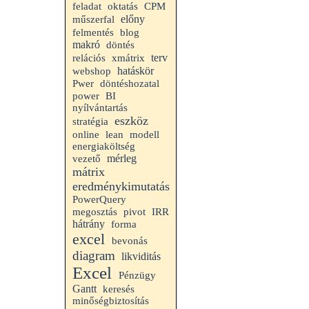
feladat
oktatás
CPM
előny
műszerfal
felmentés
blog
makró
döntés
terv
relációs
xmátrix
hatáskör
webshop
Pwer
döntéshozatal
power
BI
nyílvántartás
eszköz
stratégia
online
lean
modell
energiaköltség
mérleg
vezető
mátrix
eredménykimutatás
PowerQuery
megosztás
pivot
IRR
hátrány
forma
excel
bevonás
diagram
likviditás
Excel
Pénzügy
Gantt
keresés
minőségbiztosítás