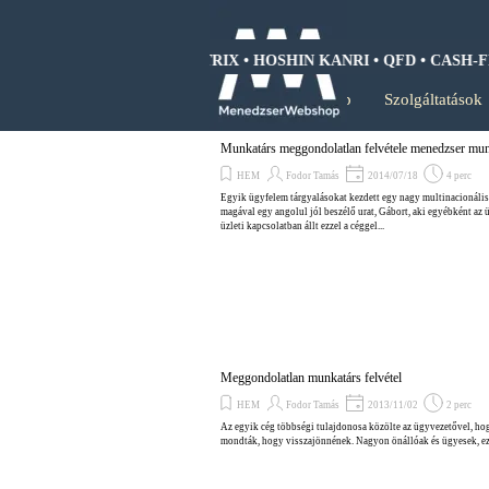
Tartalomhoz ugrás
WOT ANALIZIS • BCG MÁTRIX • HOSHIN KANRI • QFD • CASH-FL
Kezdőlap
Szolgáltatások
Munkatárs meggondolatlan felvétele menedzser mu
HEM
Fodor Tamás
2014/07/18
4 perc
Egyik ügyfelem tárgyalásokat kezdett egy nagy multinacionális c
magával egy angolul jól beszélő urat, Gábort, aki egyébként az ü
üzleti kapcsolatban állt ezzel a céggel...
Meggondolatlan munkatárs felvétel
HEM
Fodor Tamás
2013/11/02
2 perc
Az egyik cég többségi tulajdonosa közölte az ügyvezetővel, hogy
mondták, hogy visszajönnének. Nagyon önállóak és ügyesek, ezér