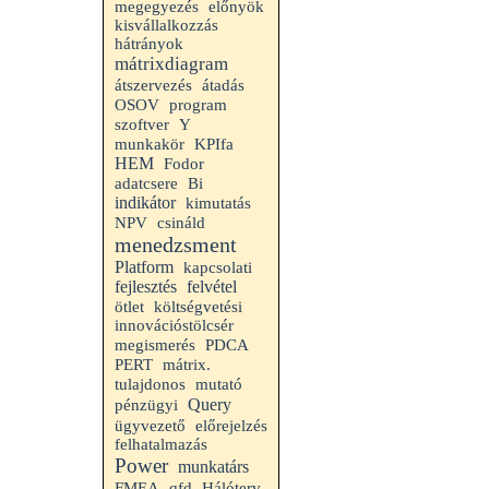
megegyezés
előnyök
kisvállalkozzás
hátrányok
mátrixdiagram
átszervezés
átadás
OSOV
program
szoftver
Y
munkakör
KPIfa
HEM
Fodor
adatcsere
Bi
indikátor
kimutatás
NPV
csináld
menedzsment
Platform
kapcsolati
fejlesztés
felvétel
ötlet
költségvetési
innovációstölcsér
megismerés
PDCA
PERT
mátrix.
tulajdonos
mutató
Query
pénzügyi
ügyvezető
előrejelzés
felhatalmazás
Power
munkatárs
FMEA
qfd
Hálóterv