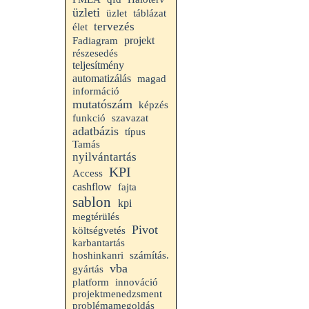
üzleti
üzlet
táblázat
tervezés
élet
projekt
Fadiagram
részesedés
teljesítmény
automatizálás
magad
információ
mutatószám
képzés
funkció
szavazat
adatbázis
típus
Tamás
nyilvántartás
KPI
Access
cashflow
fajta
sablon
kpi
megtérülés
Pivot
költségvetés
karbantartás
hoshinkanri
számítás.
vba
gyártás
platform
innováció
projektmenedzsment
problémamegoldás