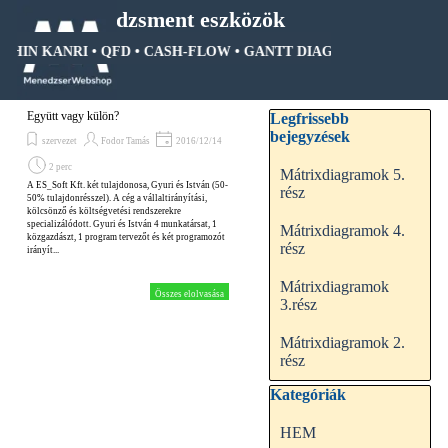
Tartalomhoz ugrás
Menedzsment eszközök
OSHIN KANRI • QFD • CASH-FLOW • GANTT DIAGRAM • FA DIAGRA
Ugrás a menüre
Kihagy blokk Legfrissebb be
Együtt vagy külön?
Legfrissebb
bejegyzések
szervezet
Fodor Tamás
2016/12/14
2 perc
Mátrixdiagramok 5.
A ES_Soft Kft. két tulajdonosa, Gyuri és István (50-
rész
50% tulajdonrésszel). A cég a vállaltirányítási,
kölcsönző és költségvetési rendszerekre
specializálódott. Gyuri és István 4 munkatársat, 1
Mátrixdiagramok 4.
közgazdászt, 1 program tervezőt és két programozót
rész
irányít...
Mátrixdiagramok
Összes elolvasása
3.rész
Mátrixdiagramok 2.
rész
Kihagy blokk Kategóriák
Kategóriák
HEM