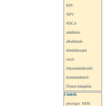
KPI
NPV
PDCA
adatbázis
alkalmazás
döntéshozatal
excel
folyamatfejlesztés
kommunikáció
Összes kategória
Kihagy blokk Cimkék
Cimkék
HEM
pénzügyi