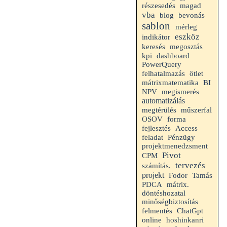
részesedés
magad
vba
blog
bevonás
sablon
mérleg
eszköz
indikátor
keresés
megosztás
kpi
dashboard
PowerQuery
felhatalmazás
ötlet
mátrixmatematika
BI
NPV
megismerés
automatizálás
megtérülés
műszerfal
OSOV
forma
fejlesztés
Access
feladat
Pénzügy
projektmenedzsment
Pivot
CPM
tervezés
számítás.
projekt
Fodor
Tamás
PDCA
mátrix.
döntéshozatal
minőségbiztosítás
felmentés
ChatGpt
online
hoshinkanri