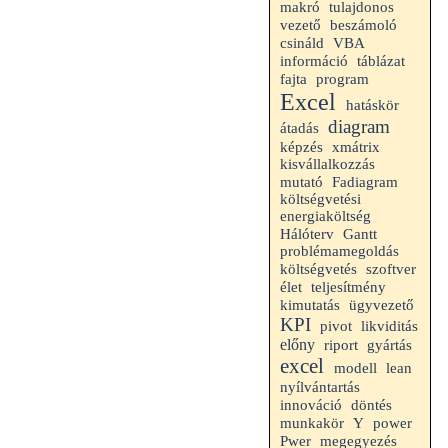
makró
tulajdonos
beszámoló
vezető
VBA
csináld
információ
táblázat
fajta
program
Excel
hatáskör
diagram
átadás
képzés
xmátrix
kisvállalkozzás
mutató
Fadiagram
költségvetési
energiaköltség
Gantt
Hálóterv
problémamegoldás
költségvetés
szoftver
teljesítmény
élet
kimutatás
ügyvezető
KPI
likviditás
pivot
előny
riport
gyártás
excel
modell
lean
nyílvántartás
innováció
döntés
munkakör
Y
power
Pwer
megegyezés