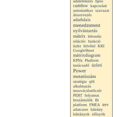
adatelemzés
típus
cashflow
kapcsolati
automatikus
szavazat
átszervezés
adatbázis
menedzsment
nyilvántartás
mátrix
lebontás
relációs
funkció
felvétel
üzlet
KRI
GoogleSheet
mátrixdiagram
Platform
KPIfa
üzleti
tanácsadó
Power
mutatószám
stratégia
qfd
alkalmazás
innovációstölcsér
folyamat
PERT
beszámolók
Bi
terv
platform
FMEA
hátrány
adatcsere
hátrányok
előnyök