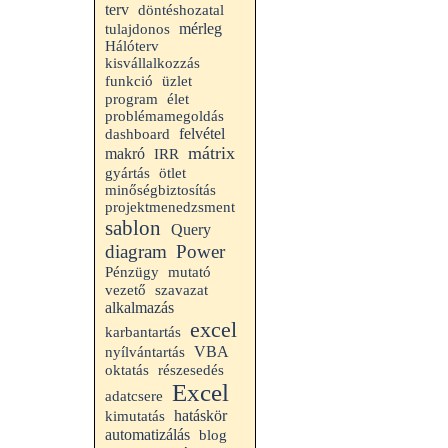
terv
döntéshozatal
mérleg
tulajdonos
Hálóterv
kisvállalkozzás
funkció
üzlet
program
élet
problémamegoldás
felvétel
dashboard
mátrix
makró
IRR
gyártás
ötlet
minőségbiztosítás
projektmenedzsment
sablon
Query
diagram
Power
Pénzügy
mutató
vezető
szavazat
alkalmazás
excel
karbantartás
VBA
nyílvántartás
oktatás
részesedés
Excel
adatcsere
hatáskör
kimutatás
automatizálás
blog