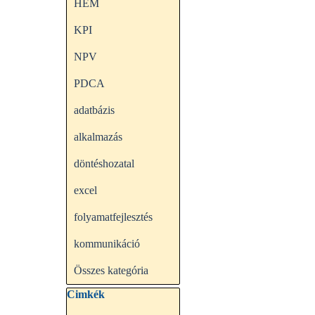
HEM
KPI
NPV
PDCA
adatbázis
alkalmazás
döntéshozatal
excel
folyamatfejlesztés
kommunikáció
Összes kategória
Kihagy blokk Cimkék
Cimkék