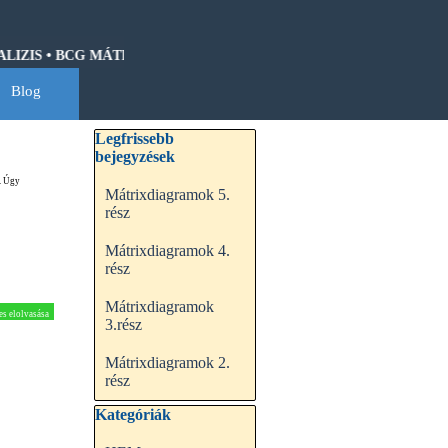
ZIS • BCG MÁTRIX • HOSHIN KANRI • QFD • CASH-FLOW • GANT
Blog
▼
Kihagy blokk Legfrissebb bejegyzések
Legfrissebb
bejegyzések
i. Úgy
Mátrixdiagramok 5.
rész
Mátrixdiagramok 4.
rész
Mátrixdiagramok
es elolvasása
3.rész
Mátrixdiagramok 2.
rész
Kihagy blokk Kategóriák
Kategóriák