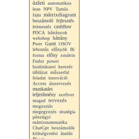
üzleti
automatikus
lean
NPV
Tamás
mátrixdiagram
fajta
beszámoló
fejlesztés
cashflow
felmentés
PDCA
hátrányok
hátrány
webshop
Gantt
Pwer
OSOV
lebontás
előnyök
Bi
előny
forma
xmátrix
Fodor
power
hoshinkanri
keresés
táblázat
műszerfal
feladat
innováció
Access
átszervezés
munkatárs
teljesítmény
szoftver
tervezés
magad
megosztás
megegyezés
stratégia
pénzügyi
mátrixmatematika
ChatGpt
beszámolók
költségvetési
átadás