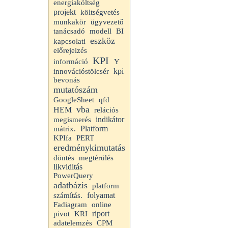
energiaköltség
projekt
költségvetés
munkakör
ügyvezető
tanácsadó
modell
BI
eszköz
kapcsolati
előrejelzés
KPI
információ
Y
kpi
innovációstölcsér
bevonás
mutatószám
GoogleSheet
qfd
vba
HEM
relációs
indikátor
megismerés
Platform
mátrix.
KPIfa
PERT
eredménykimutatás
döntés
megtérülés
likviditás
PowerQuery
adatbázis
platform
folyamat
számítás.
Fadiagram
online
riport
pivot
KRI
adatelemzés
CPM