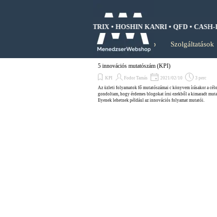
Tartalomhoz ugrás
SWOT ANALIZIS • BCG MÁTRIX • HOSHIN KANRI • QFD • CASH-F
Kezdőlap
Szolgáltatások
5 innovációs mutatószám (KPI)
KPI
Fodor Tamás
2021/02/10
3 perc
Az üzleti folyamatok fő mutatószámai c könyvem írásakor a cél
gondoltam, hogy érdemes blogokat írni ezekből a kimaradt mut
Ilyenek lehetnek például az innovációs folyamat mutatói.