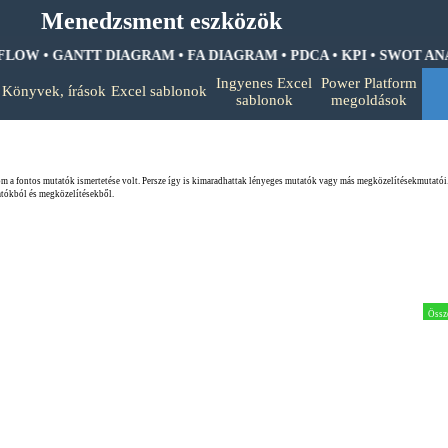
Menedzsment eszközök
LOW • GANTT DIAGRAM • FA DIAGRAM •
PDCA • KPI • SWOT ANALI
Ugrás a menüre
Ingyenes Excel
Power Platform
Könyvek, írások
Excel sablonok
▼
▼
▼
sablonok
megoldások
om a fontos mutatók ismertetése volt. Persze így is kimaradhattak lényeges mutatók vagy más megközelítésekmutató
atókból és megközelítésekből.
Össz