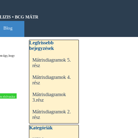
IS • BCG MÁTRIX • HOSHIN KANRI • QFD • CASH-FLOW • GANTT 
Blog
▼
Kihagy blokk Legfrissebb bejegyzések
Legfrissebb
bejegyzések
tem úgy, hogy
Mátrixdiagramok 5.
rész
Mátrixdiagramok 4.
rész
Mátrixdiagramok
es elolvasása
3.rész
Mátrixdiagramok 2.
rész
Kihagy blokk Kategóriák
Kategóriák