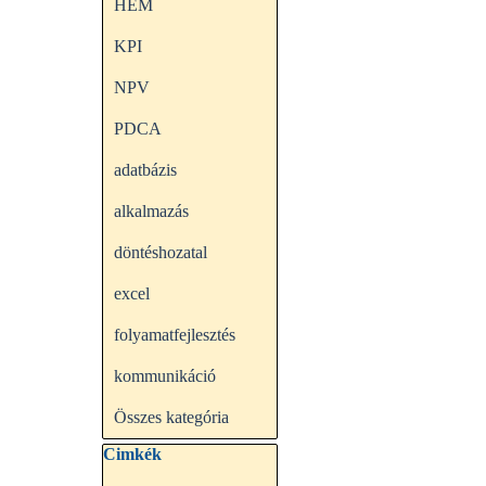
HEM
KPI
NPV
PDCA
adatbázis
alkalmazás
döntéshozatal
excel
folyamatfejlesztés
kommunikáció
Összes kategória
Kihagy blokk Cimkék
Cimkék