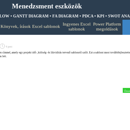
Menedzsment eszközök
W • GANTT DIAGRAM • FA DIAGRAM •
PDCA • KPI • SWOT ANALIZ
Ugrás a menüre
Ingyenes Excel
Power Platform
Könyvek, írások
Excel sablonok
▼
▼
▼
sablonok
megoldások
4 perc
n címmel, amely egy projekt idő-, költség- és likviditás tervező sablonról szólt. Ezt a sablont most továbbfejlesztet
s lett.
Össz