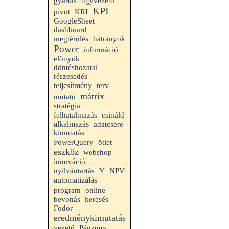
gyártás
ügyvezető
KPI
pivot
KRI
GoogleSheet
dashboard
megtérülés
hátrányok
Power
információ
előnyök
döntéshozatal
részesedés
terv
teljesítmény
mátrix
mutató
stratégia
felhatalmazás
csináld
alkalmazás
adatcsere
kimutatás
PowerQuery
ötlet
eszköz
webshop
innováció
nyílvántartás
Y
NPV
automatizálás
program
online
bevonás
keresés
Fodor
eredménykimutatás
vezető
Pénzügy