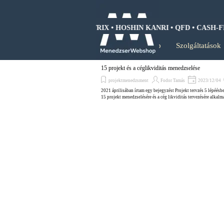
Tartalomhoz ugrás
WOT ANALIZIS • BCG MÁTRIX • HOSHIN KANRI • QFD • CASH-FLO
Kezdőlap
Szolgáltatások
15 projekt és a céglikviditás menedzselése
projektmenedzsment
Fodor Tamás
2023/12/04
2021 áprilisában írtam egy bejegyzést Projekt tervzés 5 lépéésbe
15 projekt menedzselésére és a cég likviditás tervezésére alkalma