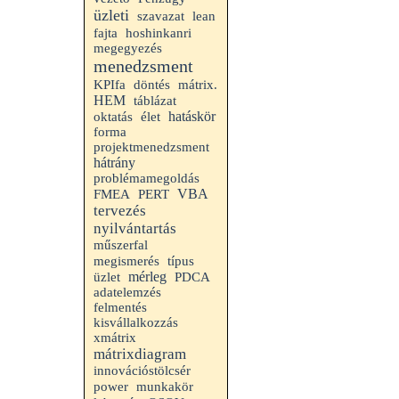
üzleti
szavazat
lean
fajta
hoshinkanri
megegyezés
menedzsment
KPIfa
döntés
mátrix.
HEM
táblázat
hatáskör
oktatás
élet
forma
projektmenedzsment
hátrány
problémamegoldás
VBA
FMEA
PERT
tervezés
nyilvántartás
műszerfal
megismerés
típus
mérleg
üzlet
PDCA
adatelemzés
felmentés
kisvállalkozzás
xmátrix
mátrixdiagram
innovációstölcsér
power
munkakör