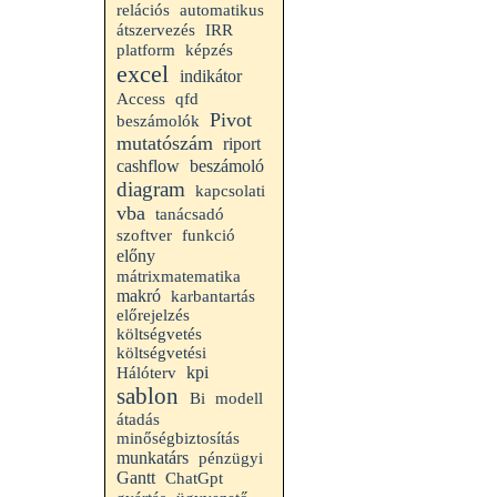
relációs
automatikus
átszervezés
IRR
platform
képzés
excel
indikátor
Access
qfd
Pivot
beszámolók
mutatószám
riport
cashflow
beszámoló
diagram
kapcsolati
vba
tanácsadó
szoftver
funkció
előny
mátrixmatematika
makró
karbantartás
előrejelzés
költségvetés
költségvetési
kpi
Hálóterv
sablon
Bi
modell
átadás
minőségbiztosítás
munkatárs
pénzügyi
Gantt
ChatGpt