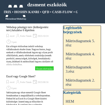
Tartalomhoz ugrás
Menedzsment eszközök
MÁTRIX • HOSHIN KANRI • QFD • CASH-FLOW • GANTT DIAGRAM •
Ugrás a menüre
Kihagy blokk Legfrissebb be
Webshop pénzügyi terv (költségvetési
Legfrissebb
terv) készítése 6 lépésben
bejegyzések
excel
Fodor Tamás
2025/10/24
Mátrixdiagramok 5.
3 perc
rész
Ezt a blogot elsősorban induló webshop
vállalkozások részére írtam. Nagyon fontos, hogy
ezeknek a vállalkozásoknak legyen egy olyan profit
Mátrixdiagramok 4.
célkítűzésük, amely elérésének struktúrája (termék
rész
portfolió, mennyiségek, költségek, beruházások)
tiszta, átlátható és módosítható legyen a kitűzött cél
elérése érdekében.
Mátrixdiagramok
Összes elolvasása
3.rész
Excel vagy Google Sheet?
Mátrixdiagramok 2.
excel
Fodor Tamás
2023/08/16
rész
6 perc
Kihagy blokk Kategóriák
Kategóriák
Sablonjaim egy része ezenetúl Google Sheet
formátumban is megtalálhatók a webshopomban.
Fedezd fel az Excel és a Google Sheet közötti
HEM
különbséget. Ismerd meg az előnyöket és
hátrányokat. Ez segíteni fog a számodra