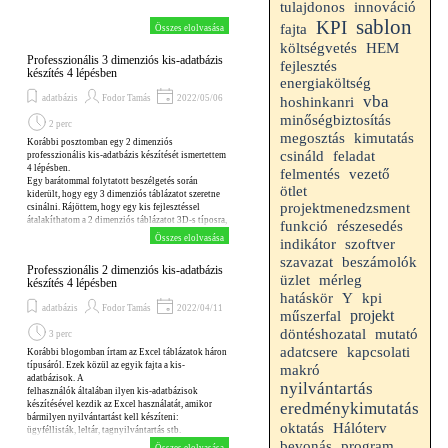
tulajdonos
innováció
sablon
KPI
fajta
Összes elolvasása
HEM
költségvetés
Professzionális 3 dimenziós kis-adatbázis
fejlesztés
készítés 4 lépésben
energiaköltség
vba
adatbázis
Fodor Tamás
2022/05/06
hoshinkanri
minőségbiztosítás
2 perc
megosztás
kimutatás
Korábbi posztomban egy 2 dimenziós
csináld
feladat
professzionális kis-adatbázis készítését ismertettem
4 lépésben.
felmentés
vezető
Egy barátommal folytatott beszélgetés során
ötlet
kiderült, hogy egy 3 dimenziós táblázatot szeretne
projektmenedzsment
csinálni. Rájöttem, hogy egy kis fejlesztéssel
átalakíthatom a 2 dimenziós táblázatot 3D-s típosra,
funkció
részesedés
Összes elolvasása
indikátor
szoftver
szavazat
beszámolók
Professzionális 2 dimenziós kis-adatbázis
mérleg
üzlet
készítés 4 lépésben
hatáskör
kpi
Y
adatbázis
Fodor Tamás
2022/04/11
projekt
műszerfal
döntéshozatal
mutató
3 perc
adatcsere
kapcsolati
Korábbi blogomban írtam az Excel táblázatok háron
típusáról. Ezek közül az egyik fajta a kis-
makró
adatbázisok. A
nyilvántartás
felhasználók általában ilyen kis-adatbázisok
készítésével kezdik az Excel használatát, amikor
eredménykimutatás
bármilyen nyilvántartást kell készíteni:
oktatás
Hálóterv
ügyféllisták, leltár, tagnyilvántartás stb.
Ezek a fájlok egyetlen képletet is tartalmazhatnak
bevonás
program