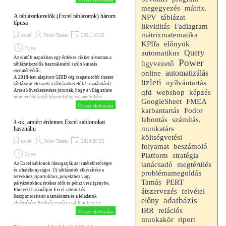
Összes elolvasása
(pl. a leltárbantalált téteéek összértéke).
megegyezés
mátrix.
Négy fajtájuk van, a legegyszerűbb a kétdimenziós.
A táblázatkezelők (Excel táblázatok) három
NPV
táblázat
Jelen blogomban ezek professzionális változatának
típusa
egyszerű és gyors elkészítésével foglalkozom.
likviditás
Fadiagram
mátrixmatematika
excel
Fodor Tamás
2021/10/26
KPIfa
előnyök
7 perc
Query
automatikus
Az elmúlt napokban egy érdekes cikket olvastam a
Power
ügyvezető
táblázatkezelők használatáról szóló kutatás
eredményéről.
automatizálás
online
A 2018-ban alapított GRID cég csapata több tízezer
üzleti
nyílvántartás
táblázatot elemzett a táblázatkezelők használatáról.
Arra a következtetésre jutottak, hogy a világ szinte
qfd
webshop
képzés
minden táblázatát három dolog valamelyikére
GoogleSheet
FMEA
használják.
Összes elolvasása
karbantartás
Fodor
lebontás
számítás.
4 ok, amiért érdemes Excel sablonokat
munkatárs
használni
költségvetési
excel
Fodor Tamás
2020/09/25
folyamat
beszámoló
Platform
stratégia
2 perc
tanácsadó
megtérülés
Az Excel sablonok támogatják az ismételhetőséget
és a hatékonyságot. Új táblázatok elkészítése a
problémamegoldás
tervekhez, riportokhoz, projekthez vagy
Tamás
PERT
pályázatokhoz értékes időt és pénzt vesz igénybe.
felvétel
Ehelyett használjon Excel sablont és
átszervezés
összpontosítson a tartalomra és a feladatok
adatbázis
előny
elvégzésére. Szükség esetén a sablonok testre
IRR
relációs
szabhatok.
Összes elolvasása
riport
munkakör