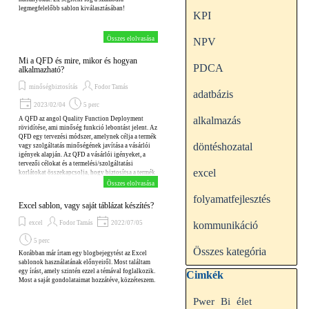
legmegfelelőbb sablon kiválasztásában!
KPI
Összes elolvasása
NPV
Mi a QFD és mire, mikor és hogyan
PDCA
alkalmazható?
minőségbiztosítás
Fodor Tamás
adatbázis
2023/02/04
5 perc
alkalmazás
A QFD az angol Quality Function Deployment
rövidítése, ami minőség funkció lebontást jelent. Az
QFD egy tervezési módszer, amelynek célja a termék
döntéshozatal
vagy szolgáltatás minőségének javítása a vásárlói
igények alapján. Az QFD a vásárlói igényeket, a
tervezői célokat és a termelési/szolgáltatási
excel
korlátokat összekapcsolja, hogy biztosítsa a termék
vagy szolgáltatás magas minőségét.
Összes elolvasása
folyamatfejlesztés
Excel sablon, vagy saját táblázat készítés?
excel
Fodor Tamás
2022/07/05
kommunikáció
5 perc
Összes kategória
Korábban már írtam egy blogbejegytést az Excel
sablonok használatának előnyeiről. Most találtam
egy írást, amely szintén ezzel a témával foglalkozik.
Kihagy blokk Cimkék
Cimkék
Most a saját gondolataimat hozzátéve, közzéteszem.
Pwer
Bi
élet