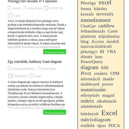
excel
Pénzügyi terv készítés 4+1 lépésben
Pénzügy
hátrány
forma
tervezés
Fodor Tamás
2020/07/16
tervezés
keresés
2 perc
menedzsment
A kis- és középvállalatok éves pénzügyi terve
gyakran csak eredménykimutatást tartalmaz. Ennek a
cashflow
ChatGpt
megközelítésnek az a veszélye, hogy nem ad választ
Gantt
felhatalmazás
a finanszírozás kérdésére, elég-e a saját forrás vagy
teljesítmény
platform
külsőt is igénybe kell venni. A finanszírozás
kérdésére gyakran a státusz, azaz a mérlegterv
blog
Access
modell
elkészítésével adnak választ. A státusz azonban nem
innovációstölcsér
kapcsolódik közvetlenül az eredménykimutatás
VBA
pénzügyi
BI
soraihoz, ezért ez a megközelítés sem tökéletes.
Összes elolvasása
döntés
lean
PowerQuery
Egy sokoldalú, hatékony Gantt diagram
diagram
KRI
projektmenedzsment
Fodor Tamás
Pivot
xmátrix
CPM
2018/10/27
3 perc
információ
átadás
A Gantt diagram egy nagyon hasznos és hatékony
dashboard
power
eszköz a projektek tervezésére és előrehahaladásuk
mutatószám
ellenőrzése során. Sokszor késztettem ilyet.
Általában egy Excel táblázatot használtam erre. A
előrejelzés
magad
vizszintes sorokat a feladat megnevezése, a feladat
mátrix
alkalmazás
kezdete, a feladat vége és az idő egységeire, például
hónapokra osztva, az utóbbi cellákban általában egy
adatelemzés
"X" betű begépelésével jeleztem, hogy az így jelölt
Excel
időintervallumban a feladat végrehajtása tart még.
Összes elolvasása
hátrányok
Azt hiszem ilyet mindenki készített, aki projektek
mátrixdiagram
menedzselésével foglalkozott. Ennek a módszernek
a legnagyobb hátrány, hogy a táblázat elkészítése
eszköz
típus
PDCA
időigényes és az "X" betűk begépelése odafigyelést