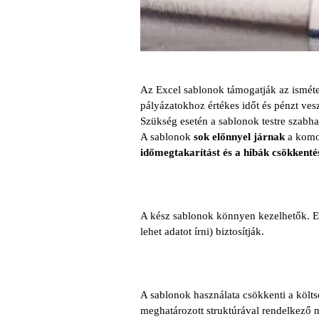
Az Excel sablonok támogatják az ismétel
pályázatokhoz értékes időt és pénzt vesz
Szükség esetén a sablonok testre szabha
A sablonok
sok előnnyel járnak
a komol
időmegtakarítást és a hibák csökkenté
A kész sablonok könnyen kezelhetők. Ez
lehet adatot írni) biztosítják.
A sablonok használata csökkenti a költs
meghatározott struktúrával rendelkező m