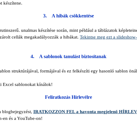
t készítene.
3.
A hibák csökkentése
rutinszerű. unalmas készítése során, mint például a táblázatok képletein
ó zárolt cellák megakadályozzák a hibákat.
Tekintse meg ezt a slideshow-
4.
A sablonok tanulást biztosítanak
lon struktúrájával, formájával és ez felkészíti egy hasonló sablon önáll
ti Excel sablonokat kínálok!
Feliratkozás Hírlevélre
a blogbejegyzést,
IRATKOZZON FEL a havonta megjelenő HÍRL
In-en és a YouTube-on!