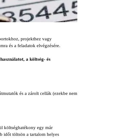
iportokhoz, projekthez vagy
omra és a feladatok elvégzésére.
használatot, a költség- és
tmutatók és a zárolt cellák (ezekbe nem
vül költséghatékony egy már
 időt töltsön a tartalom helyes