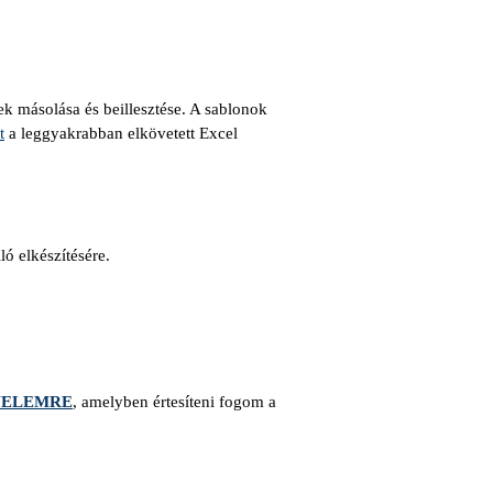
ek másolása és beillesztése. A sablonok
t
a leggyakrabban elkövetett Excel
ó elkészítésére.
EVELEMRE
,
amelyben értesíteni fogom a