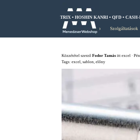
Tartalomhoz ugrás
 SWOT ANALIZIS • BCG MÁTRIX • HOSHIN KANRI • QFD • CASH-F
Kezdőlap
Szolgáltatások
Közzététel szerző
Fodor Tamás
itt
excel
· Pén
Tags:
excel
,
sablon
,
előny