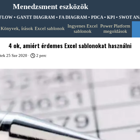
Menedzsment eszközök
LOW • GANTT DIAGRAM • FA DIAGRAM •
PDCA • KPI • SWOT ANAL
Ugrás a menüre
Ingyenes Excel
Power Platform
Könyvek, írások
Excel sablonok
▼
▼
▼
sablonok
megoldások
4 ok, amiért érdemes Excel sablonokat használni
tek 25 Sze 2020 ·
2 perc