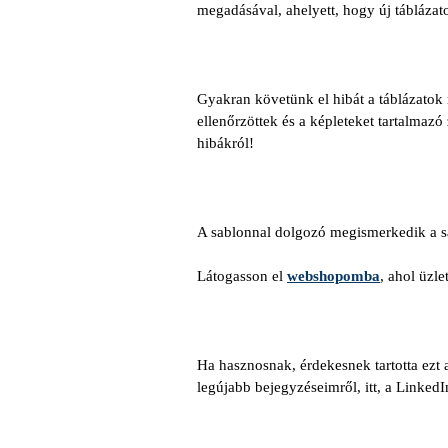
megadásával, ahelyett, hogy új táblázato
Gyakran követünk el hibát a táblázatok 
ellenőrzöttek és a képleteket tartalmaz
hibákról!
A sablonnal dolgozó megismerkedik a sab
Látogasson el
webshopomba
, ahol üzle
Ha hasznosnak, érdekesnek tartotta ezt 
legújabb bejegyzéseimről, itt, a Linked