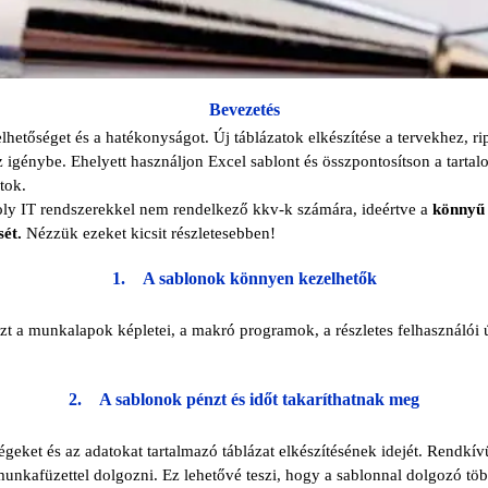
Bevezetés
hetőséget és a hatékonyságot. Új táblázatok elkészítése a tervekhez, r
 igénybe. Ehelyett használjon Excel sablont és összpontosítson a tartal
tok.
y IT rendszerekkel nem rendelkező kkv-k számára, ideértve a
könnyű 
sét.
Nézzük ezeket kicsit részletesebben!
1.
A sablonok könnyen kezelhetők
t a munkalapok képletei, a makró programok, a részletes felhasználói ú
2.
A sablonok pénzt és időt takaríthatnak meg
égeket és az adatokat tartalmazó táblázat elkészítésének idejét. Rendkí
unkafüzettel dolgozni. Ez lehetővé teszi, hogy a sablonnal dolgozó több