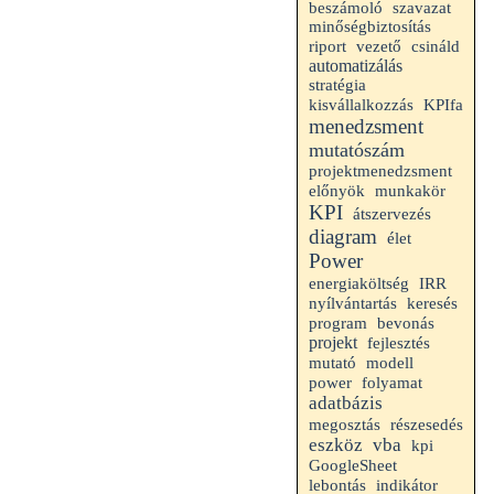
beszámoló
szavazat
minőségbiztosítás
riport
vezető
csináld
automatizálás
stratégia
kisvállalkozzás
KPIfa
menedzsment
mutatószám
projektmenedzsment
előnyök
munkakör
KPI
átszervezés
diagram
élet
Power
energiaköltség
IRR
nyílvántartás
keresés
program
bevonás
projekt
fejlesztés
mutató
modell
folyamat
power
adatbázis
megosztás
részesedés
eszköz
vba
kpi
GoogleSheet
indikátor
lebontás