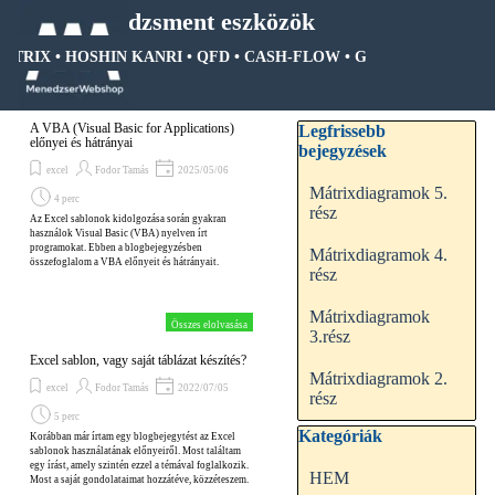
Tartalomhoz ugrás
Menedzsment eszközök
MÁTRIX • HOSHIN KANRI • QFD • CASH-FLOW • GANTT DIAGRAM •
Ugrás a menüre
Kihagy blokk Legfrissebb be
A VBA (Visual Basic for Applications)
Legfrissebb
előnyei és hátrányai
bejegyzések
excel
Fodor Tamás
2025/05/06
Mátrixdiagramok 5.
4 perc
rész
Az Excel sablonok kidolgozása során gyakran
használok Visual Basic (VBA) nyelven írt
programokat. Ebben a blogbejegyzésben
Mátrixdiagramok 4.
összefoglalom a VBA előnyeit és hátrányait.
rész
Mátrixdiagramok
Összes elolvasása
3.rész
Excel sablon, vagy saját táblázat készítés?
Mátrixdiagramok 2.
excel
Fodor Tamás
2022/07/05
rész
5 perc
Kihagy blokk Kategóriák
Kategóriák
Korábban már írtam egy blogbejegytést az Excel
sablonok használatának előnyeiről. Most találtam
egy írást, amely szintén ezzel a témával foglalkozik.
HEM
Most a saját gondolataimat hozzátéve, közzéteszem.