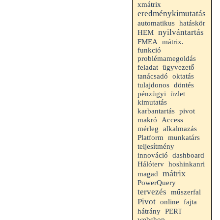
xmátrix
eredménykimutatás
hatáskör
automatikus
nyilvántartás
HEM
FMEA
mátrix.
funkció
problémamegoldás
feladat
ügyvezető
tanácsadó
oktatás
tulajdonos
döntés
pénzügyi
üzlet
kimutatás
karbantartás
pivot
makró
Access
mérleg
alkalmazás
Platform
munkatárs
teljesítmény
innováció
dashboard
Hálóterv
hoshinkanri
mátrix
magad
PowerQuery
tervezés
műszerfal
Pivot
online
fajta
hátrány
PERT
webshop