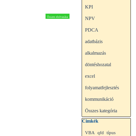
KPI
Összes elolvasása
NPV
PDCA
adatbázis
alkalmazás
döntéshozatal
excel
folyamatfejlesztés
kommunikáció
Összes kategória
Kihagy blokk Cimkék
Cimkék
VBA
qfd
típus