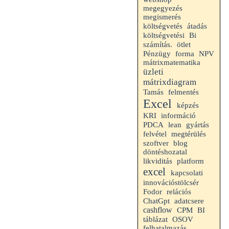
megegyezés
megismerés
költségvetés
átadás
költségvetési
Bi
számítás.
ötlet
Pénzügy
forma
NPV
mátrixmatematika
üzleti
mátrixdiagram
Tamás
felmentés
Excel
képzés
KRI
információ
PDCA
lean
gyártás
felvétel
megtérülés
szoftver
blog
döntéshozatal
likviditás
platform
excel
kapcsolati
innovációstölcsér
Fodor
relációs
ChatGpt
adatcsere
cashflow
CPM
BI
táblázat
OSOV
felhatalmazás