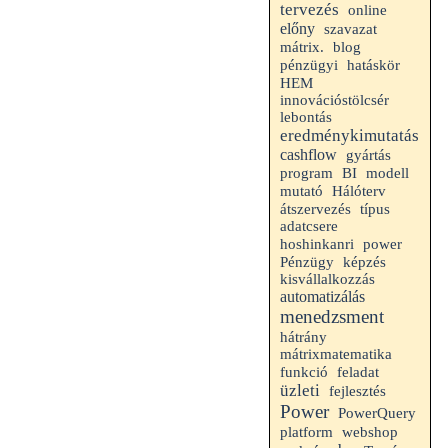
tervezés
online
előny
szavazat
mátrix.
blog
hatáskör
pénzügyi
HEM
innovációstölcsér
lebontás
eredménykimutatás
cashflow
gyártás
program
BI
modell
mutató
Hálóterv
átszervezés
típus
adatcsere
hoshinkanri
power
Pénzügy
képzés
kisvállalkozzás
automatizálás
menedzsment
hátrány
mátrixmatematika
funkció
feladat
üzleti
fejlesztés
Power
PowerQuery
platform
webshop