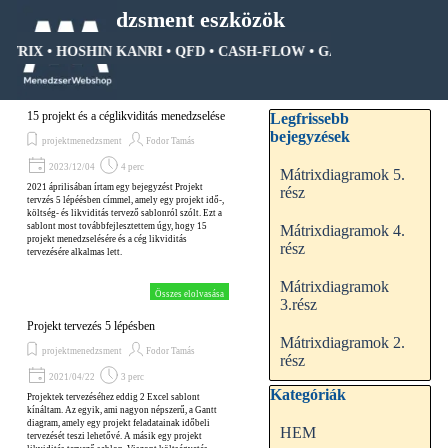
Tartalomhoz ugrás
Menedzsment eszközök
ÁTRIX • HOSHIN KANRI • QFD • CASH-FLOW • GANTT DIAGRAM •
Ugrás a menüre
Kihagy blokk Legfrissebb be
15 projekt és a céglikviditás menedzselése
Legfrissebb
bejegyzések
projektmenedzsment
Fodor Tamás
2023/12/04
4 perc
Mátrixdiagramok 5.
2021 áprilisában írtam egy bejegyzést Projekt
rész
tervzés 5 lépéésben címmel, amely egy projekt idő-,
költség- és likviditás tervező sablonról szólt. Ezt a
sablont most továbbfejlesztettem úgy, hogy 15
Mátrixdiagramok 4.
projekt menedzselésére és a cég likviditás
rész
tervezésére alkalmas lett.
Mátrixdiagramok
Összes elolvasása
3.rész
Projekt tervezés 5 lépésben
Mátrixdiagramok 2.
projektmenedzsment
Fodor Tamás
rész
2021/04/22
3 perc
Kihagy blokk Kategóriák
Kategóriák
Projektek tervezéséhez eddig 2 Excel sablont
kínáltam. Az egyik, ami nagyon népszerű, a Gantt
diagram, amely egy projekt feladatainak időbeli
HEM
tervezését teszi lehetővé. A másik egy projekt