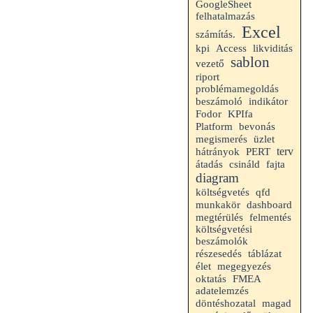
GoogleSheet
felhatalmazás
Excel
számítás.
kpi
likviditás
Access
sablon
vezető
riport
problémamegoldás
beszámoló
indikátor
Fodor
KPIfa
Platform
bevonás
megismerés
üzlet
terv
hátrányok
PERT
átadás
csináld
fajta
diagram
költségvetés
qfd
munkakör
dashboard
megtérülés
felmentés
költségvetési
beszámolók
részesedés
táblázat
élet
megegyezés
oktatás
FMEA
adatelemzés
döntéshozatal
magad