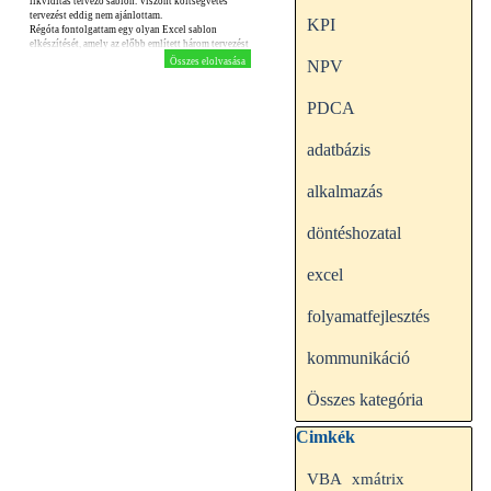
likviditás tervező sablon. Viszont költségvetés
tervezést eddig nem ajánlottam.
KPI
Régóta fontolgattam egy olyan Excel sablon
elkészítését, amely az előbb említett három tervezést
egyesíti.
Összes elolvasása
NPV
PDCA
adatbázis
alkalmazás
döntéshozatal
excel
folyamatfejlesztés
kommunikáció
Összes kategória
Kihagy blokk Cimkék
Cimkék
VBA
xmátrix