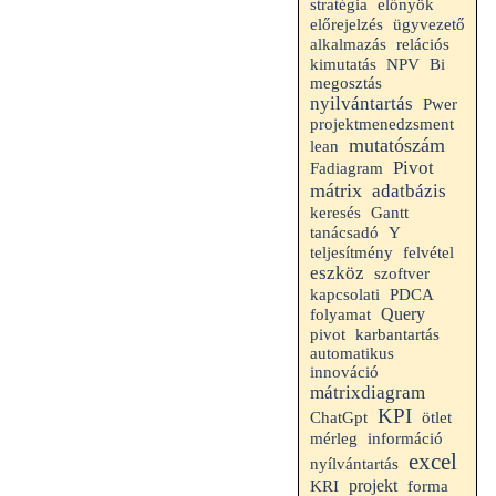
stratégia
előnyök
előrejelzés
ügyvezető
alkalmazás
relációs
kimutatás
NPV
Bi
megosztás
nyilvántartás
Pwer
projektmenedzsment
mutatószám
lean
Pivot
Fadiagram
mátrix
adatbázis
Gantt
keresés
tanácsadó
Y
teljesítmény
felvétel
eszköz
szoftver
kapcsolati
PDCA
folyamat
Query
pivot
karbantartás
automatikus
innováció
mátrixdiagram
KPI
ChatGpt
ötlet
mérleg
információ
excel
nyílvántartás
projekt
KRI
forma