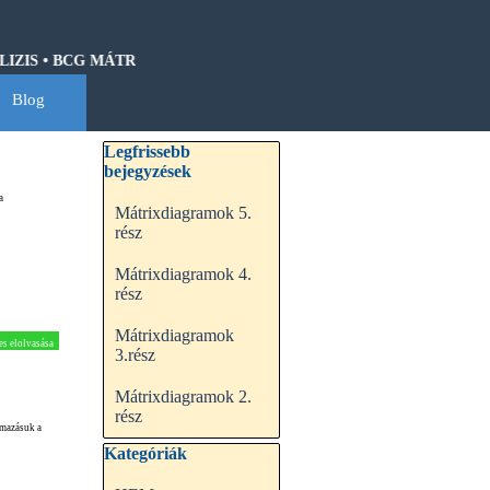
IS • BCG MÁTRIX • HOSHIN KANRI • QFD • CASH-FLOW • GANTT
Blog
▼
Kihagy blokk Legfrissebb bejegyzések
Legfrissebb
bejegyzések
a
Mátrixdiagramok 5.
rész
Mátrixdiagramok 4.
rész
Mátrixdiagramok
es elolvasása
3.rész
Mátrixdiagramok 2.
rész
lmazásuk a
Kihagy blokk Kategóriák
Kategóriák