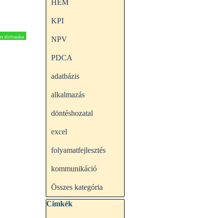
HEM
KPI
es elolvasása
NPV
PDCA
adatbázis
alkalmazás
döntéshozatal
excel
folyamatfejlesztés
kommunikáció
Összes kategória
Kihagy blokk Cimkék
Cimkék