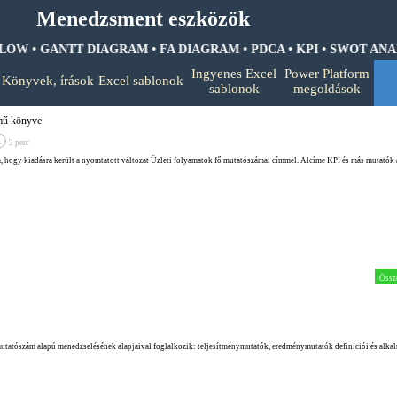
Menedzsment eszközök
OW • GANTT DIAGRAM • FA DIAGRAM •
PDCA • KPI • SWOT ANALIZ
Ugrás a menüre
Ingyenes Excel
Power Platform
Könyvek, írások
Excel sablonok
▼
▼
▼
sablonok
megoldások
ímű könyve
2 perc
, hogy kiadásra került a nyomtatott változat Üzleti folyamatok fő mutatószámai címmel. Alcíme KPI és más mutatók 
Össz
mutatószám alapú menedzselésének alapjaival foglalkozik: teljesítménymutatók, eredménymutatók definiciói és alka