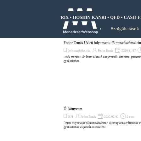
Tartalomhoz ugrás
WOT ANALIZIS • BCG MÁTRIX • HOSHIN KANRI • QFD • CASH-FL
Kezdőlap
Szolgáltatások
Fodor Tamás Üzleti folyamatok fő mutatószámai c
folyamatfejlesztés
Fodor Tamás
2020/11/17
Ez év február 3-án írtam készölő könyvemről. Örömmel jelentem
gyakorlatban.
Új könyvem
KPI
Fodor Tamás
2020/02/03
2 perc
Üzleti folyamatok fő mutatószámai c. új könyvem a vállalatok 
gyakorlatban és példákon keresztül.