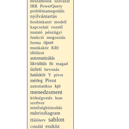
beszámolók
szavazat
IRR
PowerQuery
problémamegoldás
nyilvántartás
hoshinkanri
modell
kapcsolati
vezető
mutató
pénzügyi
funkció
megosztás
riport
forma
munkakör
KRI
táblázat
automatizálás
likviditás
Bi
magad
üzleti
bevonás
hatáskör
Y
pivot
Pivot
mérleg
kpi
automatikus
menedzsment
költségvetés
lean
szoftver
minőségbiztosítás
mátrixdiagram
sablon
Hálóterv
eszköz
csináld