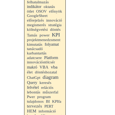
felhatalmazás
indikátor
oktatás
ötlet
OSOV
előnyök
GoogleSheet
előrejelzés
innováció
megismerés
stratégia
költségvetési
döntés
KPI
Tamás
power
projektmenedzsment
folyamat
kimutatás
tanácsadó
karbantartás
Platform
adatcsere
innovációstölcsér
vba
makró
VBA
élet
döntéshozatal
diagram
ChatGpt
Query
keresés
felvétel
relációs
lebontás
műszerfal
Pwer
program
tulajdonos
BI
KPIfa
tervezés
PERT
HEM
információ