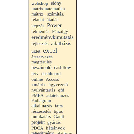
előny
webshop
mátrixmatematika
mátrix.
számítás.
feladat
átadás
Power
képzés
felmentés
Pénzügy
eredménykimutatás
adatbázis
fejlesztés
excel
üzlet
átszervezés
megtérülés
cashflow
beszámoló
terv
dashboard
online
Access
xmátrix
ügyvezető
nyílvántartás
qfd
FMEA
adatelemzés
Fadiagram
alkalmazás
fajta
részesedés
típus
munkatárs
Gantt
projekt
gyártás
PDCA
hátrányok
teljesítmény
platform