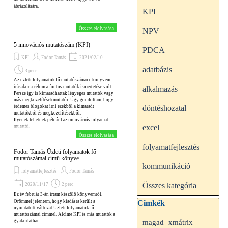
ábrázolására.
KPI
Összes elolvasása
NPV
5 innovációs mutatószám (KPI)
PDCA
KPI
Fodor Tamás
2021/02/10
adatbázis
3 perc
Az üzleti folyamatok fő mutatószámai c könyvem
írásakor a célom a fontos mutatók ismertetése volt.
alkalmazás
Persze így is kimaradhattak lényeges mutatók vagy
más megközelítésekmutatói. Úgy gondoltam, hogy
érdemes blogokat írni ezekből a kimaradt
döntéshozatal
mutatókból és megközelítésekből.
Ilyenek lehetnek például az innovációs folyamat
excel
mutatói.
Összes elolvasása
folyamatfejlesztés
Fodor Tamás Üzleti folyamatok fő
mutatószámai című könyve
kommunikáció
folyamatfejlesztés
Fodor Tamás
Összes kategória
2020/11/17
2 perc
Ez év február 3-án írtam készölő könyvemről.
Kihagy blokk Cimkék
Örömmel jelentem, hogy kiadásra került a
Cimkék
nyomtatott változat Üzleti folyamatok fő
mutatószámai címmel. Alcíme KPI és más mutatók a
gyakorlatban.
magad
xmátrix