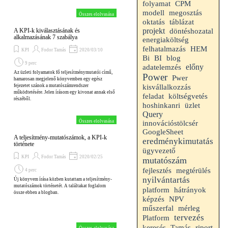
folyamat
CPM
modell
megosztás
Összes elolvasása
oktatás
táblázat
projekt
A KPI-k kiválasztásának és
döntéshozatal
alkalmazásának 7 szabálya
energiaköltség
HEM
felhatalmazás
KPI
Fodor Tamás
2020/03/10
Bi
BI
blog
9 perc
előny
adatelemzés
Az üzleti folyamatok fő teljesítménymutatói című,
Power
Pwer
hamarosan megjelenő könyvemben egy egész
fejezetet szánok a mutatószámrendszer
kisvállalkozzás
működtetésére. Jelen írásom egy kivonat annak első
feladat
költségvetés
részéből.
hoshinkanri
üzlet
Query
Összes elolvasása
innovációstölcsér
GoogleSheet
A teljesítmény-mutatószámok, a KPI-k
eredménykimutatás
története
ügyvezető
KPI
Fodor Tamás
2020/02/25
mutatószám
fejlesztés
megtérülés
4 perc
nyilvántartás
Új könyvem írása közben kutattam a teljesítmény-
mutatószámok történetét. A találtakat foglalom
platform
hátrányok
össze ebben a blogban.
képzés
NPV
mérleg
műszerfal
tervezés
Platform
riport
keresés
Tamás