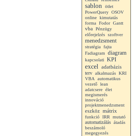
sablon
ötlet
PowerQuery
OSOV
online
kimutatás
Gantt
forma
Fodor
vba
Pénzügy
előrejelzés
szoftver
menedzsment
stratégia
fajta
diagram
Fadiagram
KPI
kapcsolati
excel
adatbázis
terv
alkalmazás
KRI
VBA
automatikus
vezető
lean
adatcsere
élet
megismerés
innováció
projektmenedzsment
mátrix
eszköz
funkció
IRR
mutató
automatizálás
átadás
beszámoló
megegyezés