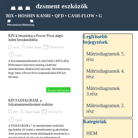
Tartalomhoz ugrás
Menedzsment eszközök
ÁTRIX • HOSHIN KANRI • QFD • CASH-FLOW • GANTT DIAGRAM •
Ugrás a menüre
Kihagy blokk Legfrissebb be
KPI-k beszúrása a Power Pivot alapú
Legfrissebb
üzleti beszámolókba
bejegyzések
excel
Fodor Tamás
2024/04/19
Mátrixdiagramok 5.
3 perc
rész
A folyamatmenedzsment és ezen belül a KPI-k (Key
Performance Indicator) mindig a kedvenc
menedzsment témáim közé tartoztak. Ma bemutatom,
Mátrixdiagramok 4.
hogy lehet a Power Pivot kimutatásokba KPI-ket
rész
felvenni.
Mátrixdiagramok
Összes elolvasása
3.rész
KPI FADIAGRAM, a
folyamatmenedzsment eszköze
Mátrixdiagramok 2.
rész
KPI
Fodor Tamás
2021/05/15
4 perc
Kihagy blokk Kategóriák
Kategóriák
A FADIAGRAM a 7 új menedzsment eszközök
egyikeként jól ismert a menedzsment gyakorlatban.
HEM
Jelen posztomban ennek alkalmazását mutatom be a
mutatószámok ok-okozati összefüggéseinek