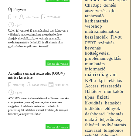
Összes elolvasása
ChatGpt
döntés
Új könyvem
átszervezés
qfd
tanácsadó
KPI
Fodor Tamás
2020/02/03
karbantartás
2 perc
webshop
mátrixmatematika
Üzleti folyamatok fő mutatószámai c. új könyvem a
vállalatok mutatószám alapú menedzselésének
Pivot
beszámolók
alapjaival foglalkozik: teljesítménymutatók,
PERT
számítás.
eredménymutatók definiciói és alkalmazásuk a
gyakorlatban és példákon keresztül.
bevonás
költségvetési
problémamegoldás
munkatárs
Összes elolvasása
információ
Az online szavazat részesedés (OSOV)
mátrixdiagram
mérése keresésre
kpi
KPIfa
relációs
marketing
Fodor Tamás
2019/10/28
Access
részesedés
Hálóterv
munkakör
4 perc
üzleti
típus
A7 OSOV mérésére bemutatásra kerülő módszer akár
likviditás
hatáskör
az organikus (szerves) keresés, akár a keresésre
megjelenő hirdetések esetén használható. A
indikátor
előnyök
pontosság tekintetében vannak korlátai, de arányait
dashboard
lebontás
tekintve jó megközelítést ad.
makró
teljesítmény
felvétel
nyílvántartás
Összes elolvasása
szavazat
tulajdonos
csináld
felmentés