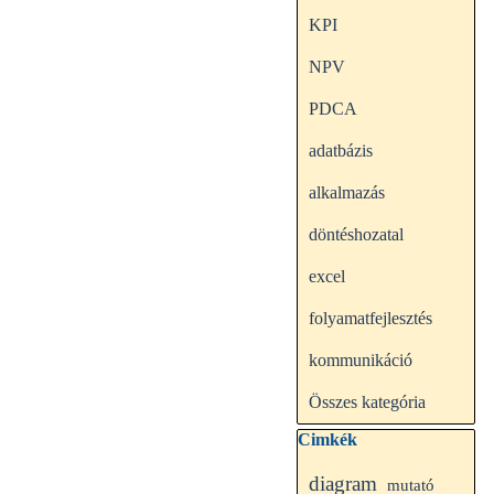
KPI
NPV
PDCA
adatbázis
alkalmazás
döntéshozatal
excel
folyamatfejlesztés
kommunikáció
Összes kategória
Kihagy blokk Cimkék
Cimkék
diagram
mutató