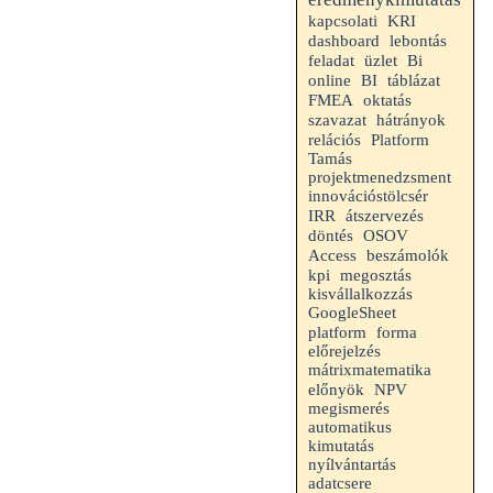
kapcsolati
KRI
dashboard
lebontás
feladat
üzlet
Bi
online
BI
táblázat
FMEA
oktatás
szavazat
hátrányok
Platform
relációs
Tamás
projektmenedzsment
innovációstölcsér
IRR
átszervezés
döntés
OSOV
Access
beszámolók
kpi
megosztás
kisvállalkozzás
GoogleSheet
platform
forma
előrejelzés
mátrixmatematika
előnyök
NPV
megismerés
automatikus
kimutatás
nyílvántartás
adatcsere