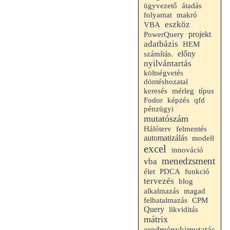
ügyvezető
átadás
folyamat
makró
eszköz
VBA
projekt
PowerQuery
adatbázis
HEM
előny
számítás.
nyilvántartás
költségvetés
döntéshozatal
mérleg
keresés
típus
Fodor
képzés
qfd
pénzügyi
mutatószám
Hálóterv
felmentés
automatizálás
modell
excel
innováció
menedzsment
vba
élet
PDCA
funkció
tervezés
blog
alkalmazás
magad
felhatalmazás
CPM
Query
likviditás
mátrix
eredménykimutatás