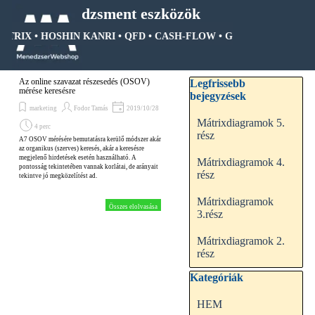
Tartalomhoz ugrás
Menedzsment eszközök
MÁTRIX • HOSHIN KANRI • QFD • CASH-FLOW • GANTT DIAGRAM •
Ugrás a menüre
Kihagy blokk Legfrissebb be
Az online szavazat részesedés (OSOV)
Legfrissebb
mérése keresésre
bejegyzések
marketing
Fodor Tamás
2019/10/28
Mátrixdiagramok 5.
4 perc
rész
A7 OSOV mérésére bemutatásra kerülő módszer akár
az organikus (szerves) keresés, akár a keresésre
megjelenő hirdetések esetén használható. A
Mátrixdiagramok 4.
pontosság tekintetében vannak korlátai, de arányait
rész
tekintve jó megközelítést ad.
Mátrixdiagramok
Összes elolvasása
3.rész
Mátrixdiagramok 2.
rész
Kihagy blokk Kategóriák
Kategóriák
HEM