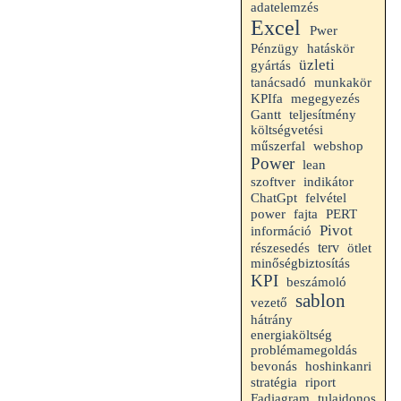
adatelemzés
Excel
Pwer
hatáskör
Pénzügy
üzleti
gyártás
tanácsadó
munkakör
KPIfa
megegyezés
Gantt
teljesítmény
költségvetési
műszerfal
webshop
Power
lean
indikátor
szoftver
felvétel
ChatGpt
power
fajta
PERT
Pivot
információ
terv
részesedés
ötlet
minőségbiztosítás
KPI
beszámoló
sablon
vezető
hátrány
energiaköltség
problémamegoldás
bevonás
hoshinkanri
riport
stratégia
Fadiagram
tulajdonos