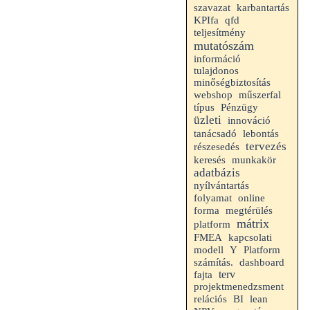
szavazat
karbantartás
KPIfa
qfd
teljesítmény
mutatószám
információ
tulajdonos
minőségbiztosítás
webshop
műszerfal
típus
Pénzügy
üzleti
innováció
tanácsadó
lebontás
tervezés
részesedés
keresés
munkakör
adatbázis
nyílvántartás
folyamat
online
forma
megtérülés
mátrix
platform
FMEA
kapcsolati
Platform
modell
Y
számítás.
dashboard
terv
fajta
projektmenedzsment
relációs
BI
lean