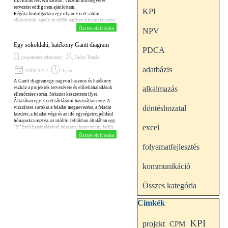
likviditás tervező sablon. Viszont költségvetés
tervezést eddig nem ajánlottam.
KPI
Régóta fontolgattam egy olyan Excel sablon
elkészítését, amely az előbb említett három tervezést
egyesíti.
Összes elolvasása
NPV
Egy sokoldalú, hatékony Gantt diagram
PDCA
projektmenedzsment
Fodor Tamás
adatbázis
2018/10/27
3 perc
A Gantt diagram egy nagyon hasznos és hatékony
alkalmazás
eszköz a projektek tervezésére és előrehahaladásuk
ellenőrzése során. Sokszor késztettem ilyet.
Általában egy Excel táblázatot használtam erre. A
döntéshozatal
vizszintes sorokat a feladat megnevezése, a feladat
kezdete, a feladat vége és az idő egységeire, például
hónapokra osztva, az utóbbi cellákban általában egy
excel
"X" betű begépelésével jeleztem, hogy az így jelölt
időintervallumban a feladat végrehajtása tart még.
Összes elolvasása
Azt hiszem ilyet mindenki készített, aki projektek
folyamatfejlesztés
menedzselésével foglalkozott. Ennek a módszernek
a legnagyobb hátrány, hogy a táblázat elkészítése
időigényes és az "X" betűk begépelése odafigyelést
kommunikáció
és szintén időt vesz igénybe...
Összes kategória
Kihagy blokk Cimkék
Cimkék
KPI
projekt
CPM