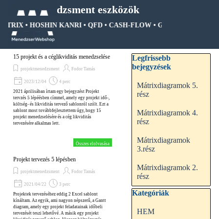
Tartalomhoz ugrás
Menedzsment eszközök
MÁTRIX • HOSHIN KANRI • QFD • CASH-FLOW • GANTT DIAGRAM •
Ugrás a menüre
Kihagy blokk Legfrissebb be
15 projekt és a céglikviditás menedzselése
Legfrissebb
bejegyzések
projektmenedzsment
Fodor Tamás
2023/12/04
4 perc
Mátrixdiagramok 5.
2021 áprilisában írtam egy bejegyzést Projekt
rész
tervzés 5 lépéésben címmel, amely egy projekt idő-,
költség- és likviditás tervező sablonról szólt. Ezt a
sablont most továbbfejlesztettem úgy, hogy 15
Mátrixdiagramok 4.
projekt menedzselésére és a cég likviditás
rész
tervezésére alkalmas lett.
Mátrixdiagramok
Összes elolvasása
3.rész
Projekt tervezés 5 lépésben
Mátrixdiagramok 2.
projektmenedzsment
Fodor Tamás
rész
2021/04/22
3 perc
Kihagy blokk Kategóriák
Kategóriák
Projektek tervezéséhez eddig 2 Excel sablont
kínáltam. Az egyik, ami nagyon népszerű, a Gantt
diagram, amely egy projekt feladatainak időbeli
HEM
tervezését teszi lehetővé. A másik egy projekt