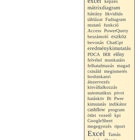
excel
képzés
mátrixdiagram
hátrány
likviditás
táblázat
Fadiagram
mutató
funkció
Access
PowerQuery
eszköz
beszámoló
bevonás
ChatGpt
eredménykimutatás
előny
PDCA
IRR
felvétel
munkatárs
felhatalmazás
magad
csináld
megismerés
hoshinkanri
átszervezés
kisvállalkozzás
automatikus
pivot
hatáskör
Bi
Pwer
indikátor
kimutatás
cashflow
program
kpi
ötlet
vezető
GoogleSheet
riport
megegyezés
Excel
Tamás