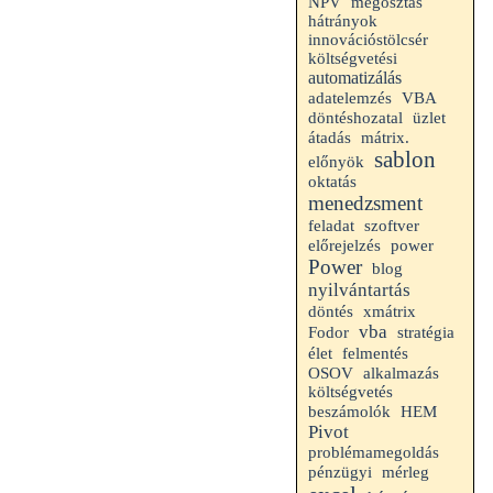
NPV
megosztás
hátrányok
innovációstölcsér
költségvetési
automatizálás
VBA
adatelemzés
döntéshozatal
üzlet
átadás
mátrix.
sablon
előnyök
oktatás
menedzsment
feladat
szoftver
előrejelzés
power
Power
blog
nyilvántartás
döntés
xmátrix
vba
Fodor
stratégia
élet
felmentés
alkalmazás
OSOV
költségvetés
HEM
beszámolók
Pivot
problémamegoldás
mérleg
pénzügyi