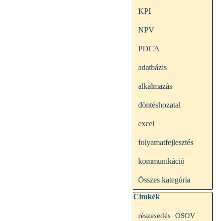
KPI
NPV
PDCA
adatbázis
alkalmazás
döntéshozatal
excel
folyamatfejlesztés
kommunikáció
Összes kategória
Kihagy blokk Cimkék
Cimkék
részesedés
OSOV