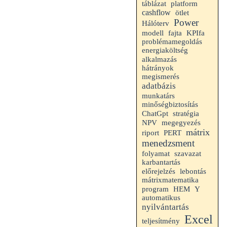
táblázat
platform
cashflow
ötlet
Power
Hálóterv
modell
fajta
KPIfa
problémamegoldás
energiaköltség
alkalmazás
hátrányok
megismerés
adatbázis
munkatárs
minőségbiztosítás
ChatGpt
stratégia
NPV
megegyezés
mátrix
riport
PERT
menedzsment
folyamat
szavazat
karbantartás
előrejelzés
lebontás
mátrixmatematika
HEM
program
Y
automatikus
nyilvántartás
Excel
teljesítmény