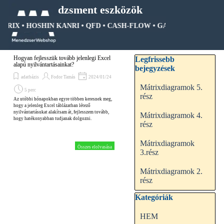
Tartalomhoz ugrás
Menedzsment eszközök
ÁTRIX • HOSHIN KANRI • QFD • CASH-FLOW • GANTT DIAGRAM • 
Ugrás a menüre
Kihagy blokk Legfrissebb be
Hogyan fejlesszük tovább jelenlegi Excel
Legfrissebb
alapú nyilvántartásainkat?
bejegyzések
adatbázis
Fodor Tamás
2024/01/24
Mátrixdiagramok 5.
5 perc
rész
Az utóbbi hónapokban egyre többen keresnek meg,
hogy a jelenleg Excel táblázatban létező
nyilvántartásukat alakítsam át, fejlesszem tovább,
Mátrixdiagramok 4.
hogy hatékonyabban tudjanak dolgozni.
rész
Mátrixdiagramok
Összes elolvasása
3.rész
Mátrixdiagramok 2.
rész
Kihagy blokk Kategóriák
Kategóriák
HEM