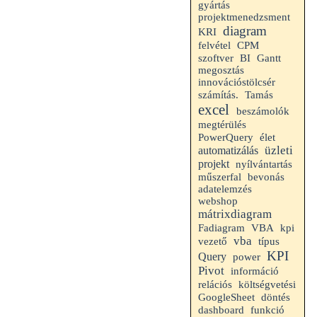
gyártás
projektmenedzsment
diagram
KRI
felvétel
CPM
Gantt
szoftver
BI
megosztás
innovációstölcsér
számítás.
Tamás
excel
beszámolók
megtérülés
PowerQuery
élet
üzleti
automatizálás
projekt
nyílvántartás
műszerfal
bevonás
adatelemzés
webshop
mátrixdiagram
VBA
kpi
Fadiagram
vba
vezető
típus
KPI
Query
power
Pivot
információ
relációs
költségvetési
GoogleSheet
döntés
dashboard
funkció