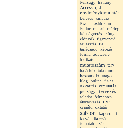
hátrány
Pénzügy
Access
qfd
eredménykimutatás
keresés
xmátrix
Pwer
hoshinkanri
makró
mérleg
Fodor
előny
költségvetés
előnyök
ügyvezető
fejlesztés
Bi
tanácsadó
képzés
forma
adatcsere
indikátor
mutatószám
terv
hatáskör
tulajdonos
beszámoló
magad
blog
online
üzlet
likviditás
kimutatás
tervezés
pénzügyi
feladat
felmentés
átszervezés
IRR
csináld
oktatás
sablon
kapcsolati
kisvállalkozzás
felhatalmazás