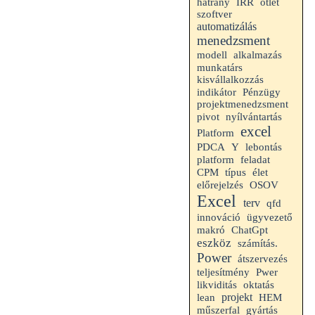
hátrány
IRR
ötlet
szoftver
automatizálás
menedzsment
alkalmazás
modell
munkatárs
kisvállalkozzás
indikátor
Pénzügy
projektmenedzsment
pivot
nyílvántartás
excel
Platform
PDCA
Y
lebontás
platform
feladat
CPM
típus
élet
előrejelzés
OSOV
Excel
terv
qfd
innováció
ügyvezető
makró
ChatGpt
eszköz
számítás.
Power
átszervezés
teljesítmény
Pwer
likviditás
oktatás
projekt
HEM
lean
műszerfal
gyártás