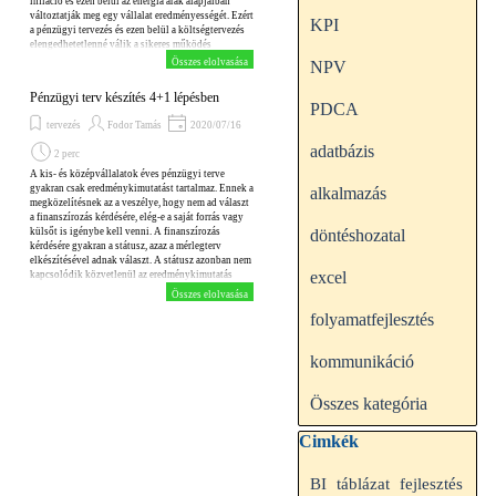
infláció és ezen belül az energia árak alapjaiban
változtatják meg egy vállalat eredményességét. Ezért
KPI
a pénzügyi tervezés és ezen belül a költségtervezés
elengedhetetlenné válik a sikeres működés
érdekében. Ebben a blogban bemutatom, hogy
Összes elolvasása
NPV
milyen változtatásokat végeztem a pénzügyi tervező
Excel sablonban a részletesebb és alaposabb
Pénzügyi terv készítés 4+1 lépésben
tervezés érdekében.
PDCA
tervezés
Fodor Tamás
2020/07/16
adatbázis
2 perc
A kis- és középvállalatok éves pénzügyi terve
gyakran csak eredménykimutatást tartalmaz. Ennek a
alkalmazás
megközelítésnek az a veszélye, hogy nem ad választ
a finanszírozás kérdésére, elég-e a saját forrás vagy
külsőt is igénybe kell venni. A finanszírozás
döntéshozatal
kérdésére gyakran a státusz, azaz a mérlegterv
elkészítésével adnak választ. A státusz azonban nem
excel
kapcsolódik közvetlenül az eredménykimutatás
soraihoz, ezért ez a megközelítés sem tökéletes.
Összes elolvasása
folyamatfejlesztés
kommunikáció
Összes kategória
Kihagy blokk Cimkék
Cimkék
fejlesztés
BI
táblázat