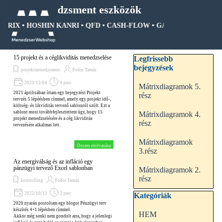
Tartalomhoz ugrás
Menedzsment eszközök
ÁTRIX • HOSHIN KANRI • QFD • CASH-FLOW • GANTT DIAGRAM • 
Ugrás a menüre
Kihagy blokk Legfrissebb be
15 projekt és a céglikviditás menedzselése
Legfrissebb
bejegyzések
projektmenedzsment
Fodor Tamás
2023/12/04
4 perc
Mátrixdiagramok 5.
2021 áprilisában írtam egy bejegyzést Projekt
rész
tervzés 5 lépéésben címmel, amely egy projekt idő-,
költség- és likviditás tervező sablonról szólt. Ezt a
sablont most továbbfejlesztettem úgy, hogy 15
Mátrixdiagramok 4.
projekt menedzselésére és a cég likviditás
rész
tervezésére alkalmas lett.
Mátrixdiagramok
Összes elolvasása
3.rész
Az energiválság és az infláció egy
pánzügyi tervező Excel sablonban
Mátrixdiagramok 2.
rész
kontrolling
Fodor Tamás
2022/10/13
2 perc
Kihagy blokk Kategóriák
Kategóriák
2020 nyarán postoltam egy blogot Pénzügyi terv
készítés 4+1 lépésben címmel.
HEM
Akkor még senki nem gondolt arra, hogy a jelenlegi