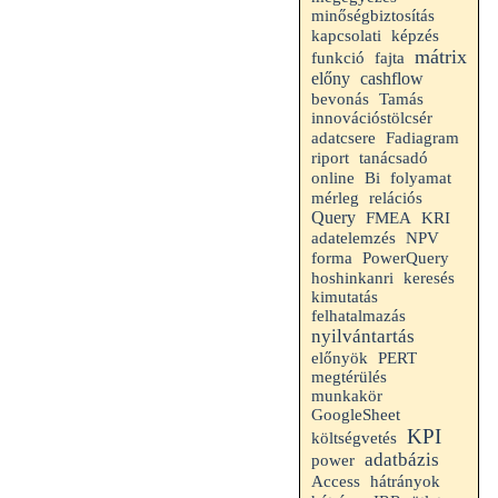
minőségbiztosítás
kapcsolati
képzés
mátrix
funkció
fajta
előny
cashflow
bevonás
Tamás
innovációstölcsér
adatcsere
Fadiagram
riport
tanácsadó
folyamat
online
Bi
mérleg
relációs
Query
FMEA
KRI
adatelemzés
NPV
forma
PowerQuery
hoshinkanri
keresés
kimutatás
felhatalmazás
nyilvántartás
előnyök
PERT
megtérülés
munkakör
GoogleSheet
KPI
költségvetés
adatbázis
power
Access
hátrányok