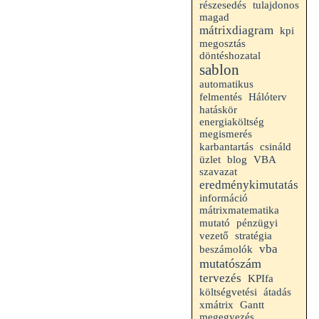
részesedés
tulajdonos
magad
mátrixdiagram
kpi
megosztás
döntéshozatal
sablon
automatikus
felmentés
Hálóterv
hatáskör
energiaköltség
megismerés
karbantartás
csináld
VBA
üzlet
blog
szavazat
eredménykimutatás
információ
mátrixmatematika
mutató
pénzügyi
vezető
stratégia
vba
beszámolók
mutatószám
tervezés
KPIfa
költségvetési
átadás
Gantt
xmátrix
megegyezés