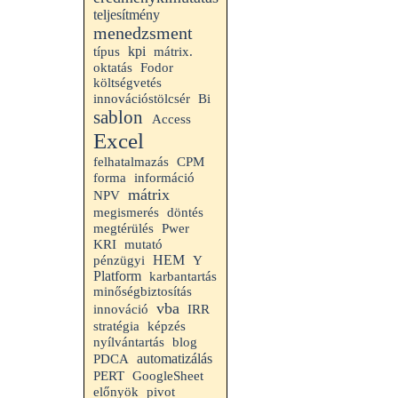
teljesítmény
menedzsment
kpi
típus
mátrix.
oktatás
Fodor
költségvetés
innovációstölcsér
Bi
sablon
Access
Excel
felhatalmazás
CPM
forma
információ
mátrix
NPV
megismerés
döntés
megtérülés
Pwer
KRI
mutató
HEM
pénzügyi
Y
Platform
karbantartás
minőségbiztosítás
vba
innováció
IRR
stratégia
képzés
nyílvántartás
blog
automatizálás
PDCA
PERT
GoogleSheet
előnyök
pivot