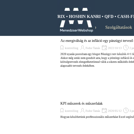
Tartalomhoz ugrás
WOT ANALIZIS • BCG MÁTRIX • HOSHIN KANRI • QFD • CASH-FLO
Kezdőlap
Szolgáltatások
Az energiválság és az infláció egy pánzügyi tervező
kontrolling
Fodor Tamás
2022/10/13
2 pe
2020 nyarán postoltam egy blogot Pénzügyi terv készítés 4+1 l
Akkor még senki nem gondolt arra, hogy a jelenlegi infláció és e
költségtervezés elengedhetetlenné válik a sikeres működés érd
alaposabb tervezés érdekében.
KPI műszerek és műszerfalak
kontrolling
Fodor Tamás
2020/05/12
3 pe
Hogyan készíthetünk proffesszionális műszerfalat Excel segíts