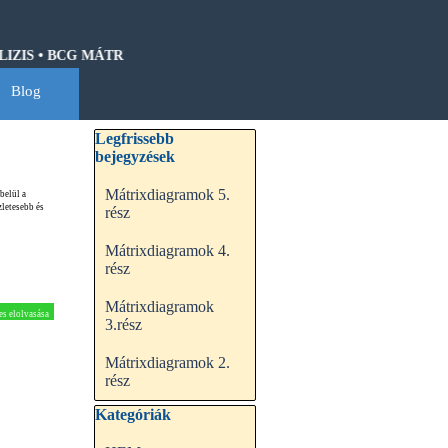
IS • BCG MÁTRIX • HOSHIN KANRI • QFD • CASH-FLOW • GANTT 
Blog
▼
Kihagy blokk Legfrissebb bejegyzések
Legfrissebb
bejegyzések
Mátrixdiagramok 5.
belül a
zletesebb és
rész
Mátrixdiagramok 4.
rész
Mátrixdiagramok
es elolvasása
3.rész
Mátrixdiagramok 2.
rész
Kihagy blokk Kategóriák
Kategóriák