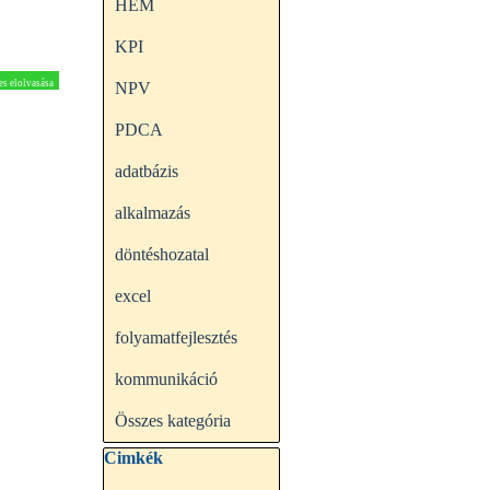
HEM
KPI
es elolvasása
NPV
PDCA
adatbázis
alkalmazás
döntéshozatal
excel
folyamatfejlesztés
kommunikáció
Összes kategória
Kihagy blokk Cimkék
Cimkék