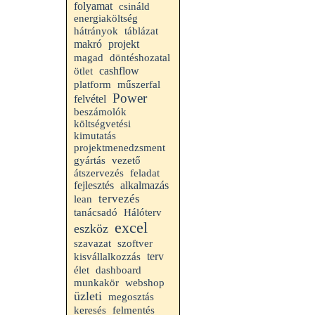
folyamat
csináld
energiaköltség
hátrányok
táblázat
projekt
makró
magad
döntéshozatal
cashflow
ötlet
platform
műszerfal
Power
felvétel
beszámolók
költségvetési
kimutatás
projektmenedzsment
gyártás
vezető
átszervezés
feladat
fejlesztés
alkalmazás
tervezés
lean
tanácsadó
Hálóterv
excel
eszköz
szavazat
szoftver
terv
kisvállalkozzás
élet
dashboard
munkakör
webshop
üzleti
megosztás
keresés
felmentés