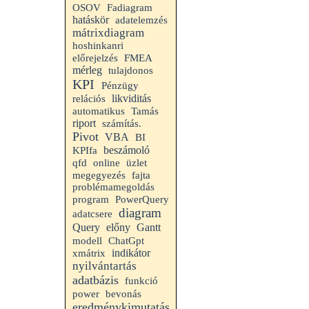
OSOV
Fadiagram
hatáskör
adatelemzés
mátrixdiagram
hoshinkanri
előrejelzés
FMEA
mérleg
tulajdonos
KPI
Pénzügy
likviditás
relációs
automatikus
Tamás
riport
számítás.
Pivot
VBA
BI
beszámoló
KPIfa
qfd
online
üzlet
megegyezés
fajta
problémamegoldás
program
PowerQuery
diagram
adatcsere
Query
előny
Gantt
modell
ChatGpt
indikátor
xmátrix
nyilvántartás
adatbázis
funkció
power
bevonás
eredménykimutatás