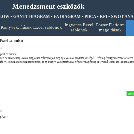
Menedzsment eszközök
W • GANTT DIAGRAM • FA DIAGRAM •
PDCA • KPI • SWOT ANALIZ
Ugrás a menüre
Ingyenes Excel
Power Platform
Könyvek, írások
Excel sablonok
▼
▼
▼
sablonok
megoldások
 Excel sablonban
rc
épésben címmel.
zen belül az energia árak alapjaiban változtatják meg egy vállalat eredményességét. Ezért a pénzügyi tervezés és ezen 
ekében. Ebben a blogban bemutatom, hogy milyen változtatásokat végeztem a pénzügyi tervező Excel sablonban a rés
Össz
rc
égével?