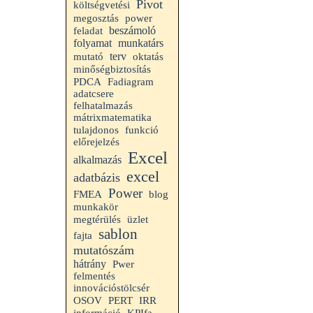
Pivot
költségvetési
megosztás
power
beszámoló
feladat
folyamat
munkatárs
terv
mutató
oktatás
minőségbiztosítás
PDCA
Fadiagram
adatcsere
felhatalmazás
mátrixmatematika
tulajdonos
funkció
előrejelzés
Excel
alkalmazás
excel
adatbázis
Power
FMEA
blog
munkakör
megtérülés
üzlet
sablon
fajta
mutatószám
hátrány
Pwer
felmentés
innovációstölcsér
OSOV
PERT
IRR