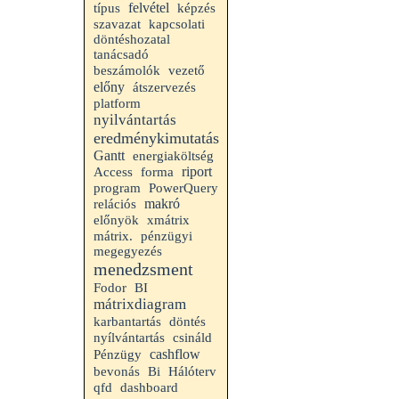
felvétel
típus
képzés
szavazat
kapcsolati
döntéshozatal
tanácsadó
beszámolók
vezető
előny
átszervezés
platform
nyilvántartás
eredménykimutatás
Gantt
energiaköltség
riport
Access
forma
program
PowerQuery
makró
relációs
előnyök
xmátrix
mátrix.
pénzügyi
megegyezés
menedzsment
Fodor
BI
mátrixdiagram
karbantartás
döntés
nyílvántartás
csináld
cashflow
Pénzügy
bevonás
Bi
Hálóterv
qfd
dashboard