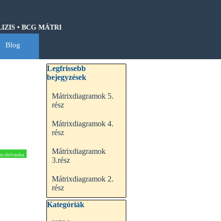
IS • BCG MÁTRIX • HOSHIN KANRI • QFD • CASH-FLOW • GANTT 
Blog
▼
Kihagy blokk Legfrissebb bejegyzések
Legfrissebb
bejegyzések
Mátrixdiagramok 5.
rész
Mátrixdiagramok 4.
rész
Mátrixdiagramok
es elolvasása
3.rész
Mátrixdiagramok 2.
rész
Kihagy blokk Kategóriák
Kategóriák