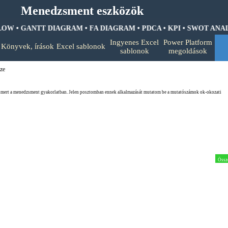
Menedzsment eszközök
W • GANTT DIAGRAM • FA DIAGRAM •
PDCA • KPI • SWOT ANALIZ
Ugrás a menüre
Ingyenes Excel
Power Platform
Könyvek, írások
Excel sablonok
▼
▼
▼
sablonok
megoldások
ze
ert a menedzsment gyakorlatban. Jelen posztomban ennek alkalmazását mutatom be a mutatószámok ok-okozati
Össz