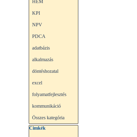
HEM
KPI
NPV
PDCA
adatbázis
alkalmazás
döntéshozatal
excel
folyamatfejlesztés
kommunikáció
Összes kategória
Kihagy blokk Cimkék
Cimkék