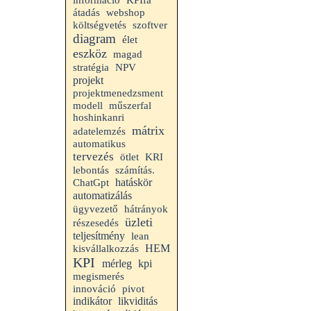
információ
KPIfa
átadás
webshop
költségvetés
szoftver
diagram
élet
eszköz
magad
stratégia
NPV
projekt
projektmenedzsment
modell
műszerfal
hoshinkanri
mátrix
adatelemzés
automatikus
tervezés
ötlet
KRI
lebontás
számítás.
hatáskör
ChatGpt
automatizálás
ügyvezető
hátrányok
üzleti
részesedés
teljesítmény
lean
HEM
kisvállalkozzás
KPI
mérleg
kpi
megismerés
innováció
pivot
indikátor
likviditás