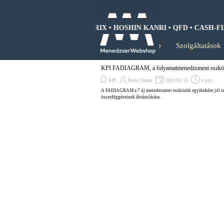
Tartalomhoz ugrás
WOT ANALIZIS • BCG MÁTRIX • HOSHIN KANRI • QFD • CASH-FLO
Kezdőlap
Szolgáltatások
KPI FADIAGRAM, a folyamatmenedzsment eszkö
KPI
Fodor Tamás
2021/05/15
4 perc
A FADIAGRAM a 7 új menedzsment eszközök egyikeként jól ism
összefüggéseinek ábrázolására.