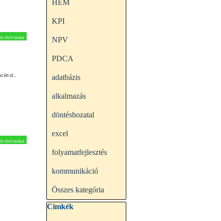
HEM
KPI
es elolvasása
NPV
PDCA
ért el...
adatbázis
alkalmazás
döntéshozatal
excel
es elolvasása
folyamatfejlesztés
kommunikáció
Összes kategória
Kihagy blokk Cimkék
Cimkék