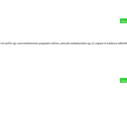
Össz
vel ezelőtt egy szervezetfejlesztési programot indított, melynek eredményeként egy jó csapatot és hatékony működést 
Össz