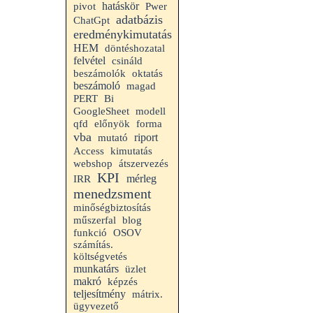
hatáskör
pivot
Pwer
adatbázis
ChatGpt
eredménykimutatás
HEM
döntéshozatal
felvétel
csináld
beszámolók
oktatás
beszámoló
magad
PERT
Bi
GoogleSheet
modell
qfd
előnyök
forma
vba
riport
mutató
Access
kimutatás
webshop
átszervezés
KPI
mérleg
IRR
menedzsment
minőségbiztosítás
műszerfal
blog
funkció
OSOV
számítás.
költségvetés
munkatárs
üzlet
makró
képzés
teljesítmény
mátrix.
ügyvezető