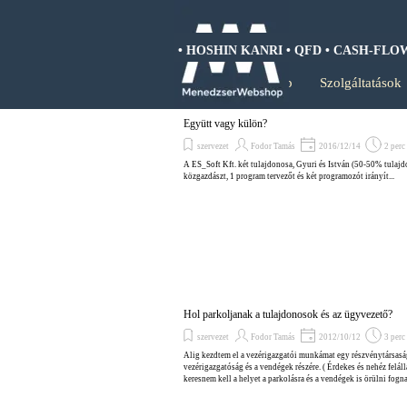
Tartalomhoz ugrás
ANALIZIS • BCG MÁTRIX • HOSHIN KANRI • QFD • CASH-FLOW • 
Kezdőlap
Szolgáltatások
Együtt vagy külön?
szervezet
Fodor Tamás
2016/12/14
2 perc
A ES_Soft Kft. két tulajdonosa, Gyuri és István (50-50% tulajdon
közgazdászt, 1 program tervezőt és két programozót irányít...
Hol parkoljanak a tulajdonosok és az ügyvezető?
szervezet
Fodor Tamás
2012/10/12
3 perc
Alig kezdtem el a vezérigazgatói munkámat egy részvénytársaságná
vezérigazgatóság és a vendégek részére. ( Érdekes és nehéz felá
keresnem kell a helyet a parkolásra és a vendégek is örülni fogn