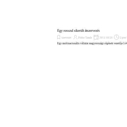
Egy rosszul sikerült átszervezés
szervezet
Fodor Tamás
2011/10/20
5 perc
Egy multinacionális vállalat magyrországi cégének vezetője 5 év