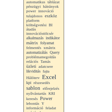
automatikus
táblázat
pénzügyi
hátrányok
power
innováció
eszköz
tulajdonos
platform
költségvetési
BI
átadás
innovációstölcsér
alkalmazás
indikátor
mátrix
folyamat
felmentés
xmátrix
automatizálás
Query
problémamegoldás
relációs
Tamás
üzleti
adatcsere
likviditás
fajta
Excel
Hálóterv
kpi
részesedés
sablon
előrejelzés
nyílvántartás
KRI
Power
keresés
lebontás
Y
információ
feladat