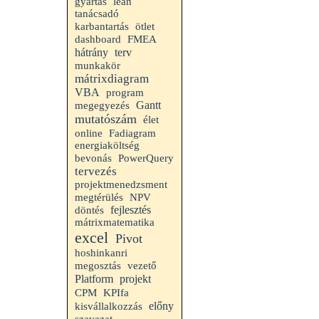
gyártás
lean
tanácsadó
karbantartás
ötlet
dashboard
FMEA
terv
hátrány
munkakör
mátrixdiagram
VBA
program
Gantt
megegyezés
mutatószám
élet
online
Fadiagram
energiaköltség
bevonás
PowerQuery
tervezés
projektmenedzsment
megtérülés
NPV
fejlesztés
döntés
mátrixmatematika
excel
Pivot
hoshinkanri
megosztás
vezető
projekt
Platform
CPM
KPIfa
előny
kisvállalkozzás