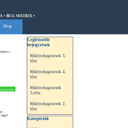
 BCG MÁTRIX • HOSHIN KANRI • QFD • CASH-FLOW • GANTT DIAG
Blog
▼
Kihagy blokk Legfrissebb bejegyzések
Legfrissebb
bejegyzések
atársat, 1
Mátrixdiagramok 5.
rész
Mátrixdiagramok 4.
rész
Mátrixdiagramok
es elolvasása
3.rész
Mátrixdiagramok 2.
rész
 az
n reggel
Kihagy blokk Kategóriák
Kategóriák