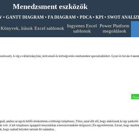
Menedzsment eszközök
GANTT DIAGRAM • FA DIAGRAM •
PDCA • KPI • SWOT ANALIZIS •
Ugrás a menüre
Ingyenes Excel
Power Platform
Könyvek, írások
Excel sablonok
▼
▼
▼
sablonok
megoldások
résszel). A cég a vállaltirányítási, kölcsönző és költségvetési rendszerekre specializálódott. Gyuri és István 4 munk
Össz
l, amikor az egyik hétfői értekezleten a többségi tulajdonos, Tibor, azzal állt elő, hogy alakítsunk ki egy parkolót
llás volt. A két tulajdonos igazgatói beosztásban a beosztottamként dolgozott.) Én egyetértettem. Zavart, hogy minde
ak, hogy szabad helyeket tartunk fel számukra...