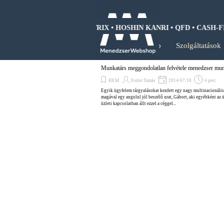
Tartalomhoz ugrás
WOT ANALIZIS • BCG MÁTRIX • HOSHIN KANRI • QFD • CASH-FL
Kezdőlap
Szolgáltatások
Munkatárs meggondolatlan felvétele menedzser mu
HEM
Fodor Tamás
2014/07/18
4 perc
Egyik ügyfelem tárgyalásokat kezdett egy nagy multinacionális c
magával egy angolul jól beszélő urat, Gábort, aki egyébként az ü
üzleti kapcsolatban állt ezzel a céggel...