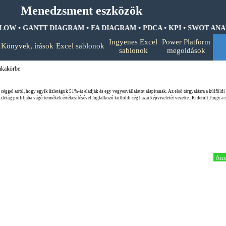
Menedzsment eszközök
OW • GANTT DIAGRAM • FA DIAGRAM •
PDCA • KPI • SWOT ANALIZ
Ugrás a menüre
Ingyenes Excel
Power Platform
Könyvek, írások
Excel sablonok
▼
▼
▼
sablonok
megoldások
nkakörbe
éggel arról, hogy egyik üzletáguk 51%-át eladják és egy vegyesvállalatot alapítanak. Az első tárgyalásra a külföldi 
zletág profiljába vágó termékek értékesítésével foglalkozó külföldi cég hazai képviseletét vezette.. Kiderült, hogy a 
Össz