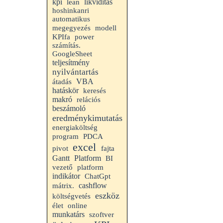
kpi
likviditás
lean
hoshinkanri
automatikus
megegyezés
modell
KPIfa
power
számítás.
GoogleSheet
teljesítmény
nyilvántartás
VBA
átadás
hatáskör
keresés
makró
relációs
beszámoló
eredménykimutatás
energiaköltség
program
PDCA
excel
pivot
fajta
Gantt
Platform
BI
vezető
platform
indikátor
ChatGpt
cashflow
mátrix.
eszköz
költségvetés
élet
online
munkatárs
szoftver