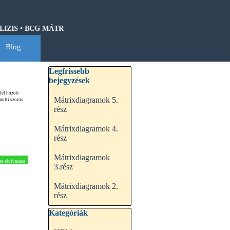
IS • BCG MÁTRIX • HOSHIN KANRI • QFD • CASH-FLOW • GANTT
Blog
▼
Kihagy blokk Legfrissebb bejegyzések
Legfrissebb
bejegyzések
fél hozott
Mátrixdiagramok 5.
multi szoros
rész
Mátrixdiagramok 4.
rész
Mátrixdiagramok
es elolvasása
3.rész
Mátrixdiagramok 2.
rész
Kihagy blokk Kategóriák
Kategóriák