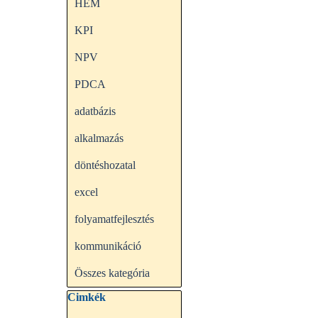
HEM
KPI
NPV
PDCA
adatbázis
alkalmazás
döntéshozatal
excel
folyamatfejlesztés
kommunikáció
Összes kategória
Kihagy blokk Cimkék
Cimkék