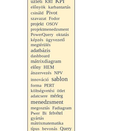
KPI
üzleti
KRI
előnyök
karbantartás
Pivot
csináld
szavazat
Fodor
projekt
OSOV
projektmenedzsment
PowerQuery
oktatás
képzés
ügyvezető
megtérülés
adatbázis
dashboard
mátrixdiagram
előny
HEM
átszervezés
NPV
sablon
innováció
forma
PERT
költségvetési
ötlet
mérleg
adatcsere
menedzsment
megosztás
Fadiagram
felvétel
Pwer
Bi
gyártás
mátrixmatematika
Query
típus
bevonás