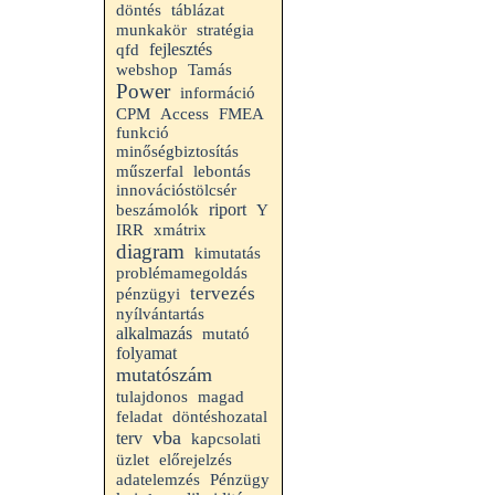
döntés
táblázat
munkakör
stratégia
fejlesztés
qfd
webshop
Tamás
Power
információ
CPM
Access
FMEA
funkció
minőségbiztosítás
műszerfal
lebontás
innovációstölcsér
riport
beszámolók
Y
IRR
xmátrix
diagram
kimutatás
problémamegoldás
tervezés
pénzügyi
nyílvántartás
alkalmazás
mutató
folyamat
mutatószám
tulajdonos
magad
feladat
döntéshozatal
vba
terv
kapcsolati
üzlet
előrejelzés
adatelemzés
Pénzügy