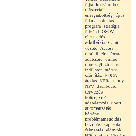
fajta
beszámolók
műszerfal
energiaköltség
típus
feladat
oktatás
program
stratégia
felvétel
OSOV
részesedés
adatbázis
Gantt
vezető
Access
modell
élet
forma
adatcsere
online
minőségbiztosítás
indikátor
mátrix.
számítás.
PDCA
előny
átadás
KPIfa
NPV
dashboard
tervezés
költségvetési
riport
adatelemzés
automatizálás
hátrány
problémamegoldás
bevonás
kapcsolati
felmentés
előnyök
terv
mutató
ChatGpt