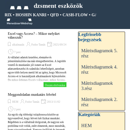
Tartalomhoz ugrás
Menedzsment eszközök
ÁTRIX • HOSHIN KANRI • QFD • CASH-FLOW • GANTT DIAGRAM • 
Ugrás a menüre
Kihagy blokk Legfrissebb be
Excel vagy Access? – Mikor melyiket
Legfrissebb
válasszuk?
bejegyzések
alkalmazás
Fodor Tamás
2025/09/24
Mátrixdiagramok 5.
7 perc
rész
A vállalati adatok kezelése, elemzése és
jelentéskészítése ma már elengedhetetlen. A legtöbb
vezető és munkatárs jól ismeri az Excel
Mátrixdiagramok 4.
adatszerkesztési és számítási lehetőségeit, azonban
rész
egyre több helyen merül fel az igény, hogy Microsoft
Access-et is használjunk alkalmazások fejlesztésére.
De mikor érdemes Excel-t választani, mikor Access-
Mátrixdiagramok
t, és mikor érdemes kombinálni őket? Ez a
Összes elolvasása
3.rész
blogbejegyzés végigvezet a legfontosabb
szempontokon.
Meggondolatlan munkatárs felvétel
Mátrixdiagramok 2.
HEM
Fodor Tamás
2013/11/02
rész
2 perc
Kihagy blokk Kategóriák
Kategóriák
Az egyik cég többségi tulajdonosa közölte az
ügyvezetővel, hogy felvett két fizikai munkást.
Régebben is a vállaltnál dolgoztak, de nagyon sok
HEM
probléma volt velük, ezért elmentek, most mondták,
hogy visszajönnének. Nagyon önállóak és ügyesek,