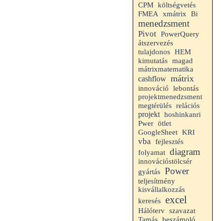
CPM
költségvetés
FMEA
xmátrix
Bi
menedzsment
Pivot
PowerQuery
átszervezés
HEM
tulajdonos
kimutatás
magad
mátrixmatematika
mátrix
cashflow
innováció
lebontás
projektmenedzsment
megtérülés
relációs
projekt
hoshinkanri
Pwer
ötlet
GoogleSheet
KRI
vba
fejlesztés
diagram
folyamat
innovációstölcsér
Power
gyártás
teljesítmény
kisvállalkozzás
excel
keresés
Hálóterv
szavazat
beszámoló
Tamás