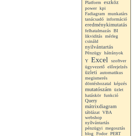
eszköz
Platform
kpi
power
munkatárs
Fadiagram
tanácsadó
információ
eredménykimutatás
felhatalmazás
BI
likviditás
mérleg
csináld
nyilvántartás
Pénzügy
hátrányok
Excel
Y
szoftver
ügyvezető
előrejelzés
üzleti
automatikus
megismerés
döntéshozatal
képzés
mutatószám
üzlet
hatáskör
funkció
Query
mátrixdiagram
VBA
táblázat
webshop
nyílvántartás
pénzügyi
megosztás
blog
Fodor
PERT