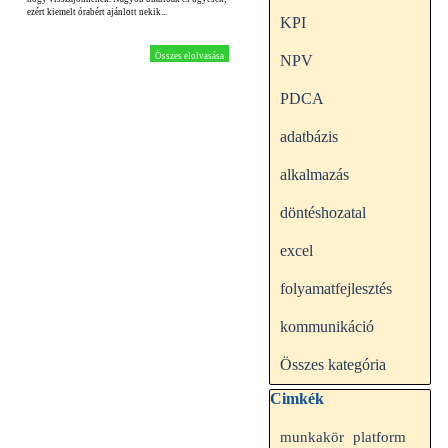
ezért kiemelt órabért ajánlott nekik...
KPI
Összes elolvasása
NPV
PDCA
adatbázis
alkalmazás
döntéshozatal
excel
folyamatfejlesztés
kommunikáció
Összes kategória
Kihagy blokk Cimkék
Cimkék
munkakör
platform