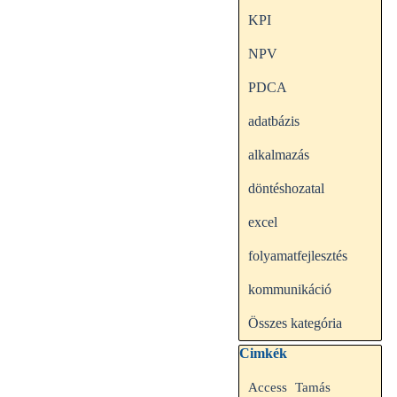
KPI
NPV
PDCA
adatbázis
alkalmazás
döntéshozatal
excel
folyamatfejlesztés
kommunikáció
Összes kategória
Kihagy blokk Cimkék
Cimkék
Access
Tamás