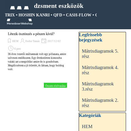
Tartalomhoz ugrás
Menedzsment eszközök
MÁTRIX • HOSHIN KANRI • QFD • CASH-FLOW • GANTT DIAGRAM •
Ugrás a menüre
Kihagy blokk Legfrissebb be
Létezik ösztönzés a pénzen kívül?
Legfrissebb
bejegyzések
HEM
Fodor Tamás
2017/12/02
6 perc
Mátrixdiagramok 5.
36 éves vezetői múltamnak volt egy pillanata, amire
rész
szívesen emlékszem. Egy értekezleten kimondta
valaki azt a megoldást amire én is gondoltam.
Megdícsértem a jó ötletért, és láttam, hogy boldog
Mátrixdiagramok 4.
volt.
rész
Mátrixdiagramok
Összes elolvasása
3.rész
Mátrixdiagramok 2.
rész
Kihagy blokk Kategóriák
Kategóriák
HEM