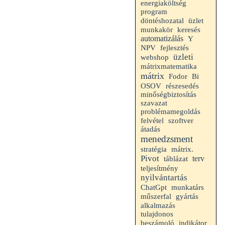
energiaköltség
program
döntéshozatal
üzlet
munkakör
keresés
automatizálás
Y
fejlesztés
NPV
üzleti
webshop
mátrixmatematika
mátrix
Fodor
Bi
OSOV
részesedés
minőségbiztosítás
szavazat
problémamegoldás
felvétel
szoftver
átadás
menedzsment
stratégia
mátrix.
Pivot
terv
táblázat
teljesítmény
nyilvántartás
munkatárs
ChatGpt
műszerfal
gyártás
alkalmazás
tulajdonos
beszámoló
indikátor