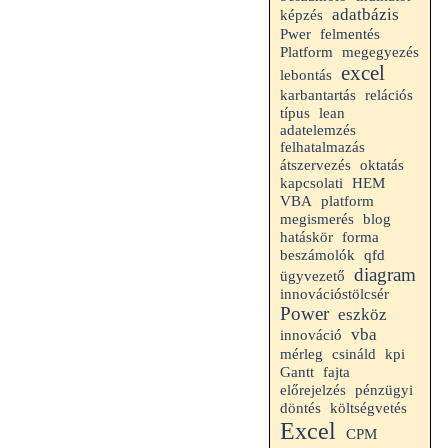
adatbázis
képzés
Pwer
felmentés
Platform
megegyezés
excel
lebontás
karbantartás
relációs
típus
lean
adatelemzés
felhatalmazás
átszervezés
oktatás
HEM
kapcsolati
VBA
platform
megismerés
blog
hatáskör
forma
beszámolók
qfd
diagram
ügyvezető
innovációstölcsér
Power
eszköz
vba
innováció
mérleg
kpi
csináld
Gantt
fajta
előrejelzés
pénzügyi
döntés
költségvetés
Excel
CPM