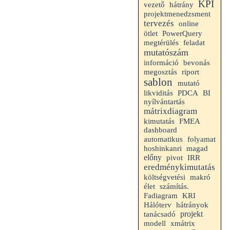
KPI
hátrány
vezető
projektmenedzsment
tervezés
online
ötlet
PowerQuery
megtérülés
feladat
mutatószám
információ
bevonás
riport
megosztás
sablon
mutató
likviditás
PDCA
BI
nyílvántartás
mátrixdiagram
kimutatás
FMEA
dashboard
folyamat
automatikus
hoshinkanri
magad
előny
pivot
IRR
eredménykimutatás
makró
költségvetési
élet
számítás.
Fadiagram
KRI
Hálóterv
hátrányok
projekt
tanácsadó
modell
xmátrix