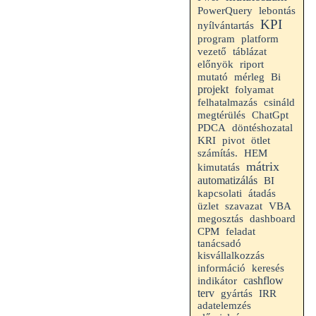
PowerQuery
lebontás
KPI
nyílvántartás
program
platform
vezető
táblázat
riport
előnyök
mérleg
mutató
Bi
projekt
folyamat
felhatalmazás
csináld
megtérülés
ChatGpt
PDCA
döntéshozatal
KRI
pivot
ötlet
HEM
számítás.
mátrix
kimutatás
automatizálás
BI
kapcsolati
átadás
VBA
üzlet
szavazat
megosztás
dashboard
CPM
feladat
tanácsadó
kisvállalkozzás
információ
keresés
indikátor
cashflow
terv
gyártás
IRR
adatelemzés