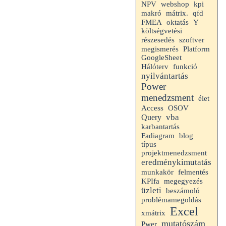
kpi
NPV
webshop
makró
mátrix.
qfd
FMEA
oktatás
Y
költségvetési
részesedés
szoftver
Platform
megismerés
GoogleSheet
Hálóterv
funkció
nyilvántartás
Power
menedzsment
élet
Access
OSOV
vba
Query
karbantartás
Fadiagram
blog
típus
projektmenedzsment
eredménykimutatás
munkakör
felmentés
KPIfa
megegyezés
üzleti
beszámoló
problémamegoldás
Excel
xmátrix
mutatószám
Pwer