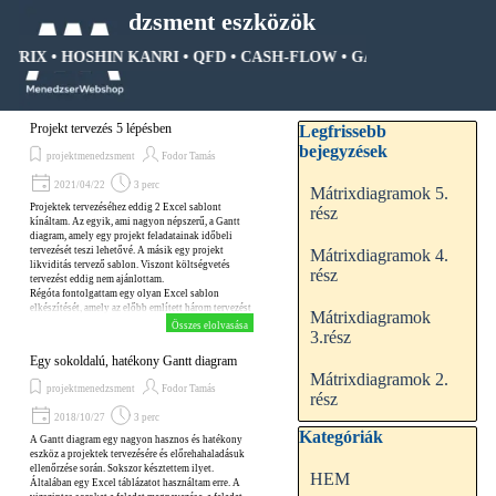
Tartalomhoz ugrás
Menedzsment eszközök
ÁTRIX • HOSHIN KANRI • QFD • CASH-FLOW • GANTT DIAGRAM • 
Ugrás a menüre
Kihagy blokk Legfrissebb be
Projekt tervezés 5 lépésben
Legfrissebb
bejegyzések
projektmenedzsment
Fodor Tamás
2021/04/22
3 perc
Mátrixdiagramok 5.
Projektek tervezéséhez eddig 2 Excel sablont
rész
kínáltam. Az egyik, ami nagyon népszerű, a Gantt
diagram, amely egy projekt feladatainak időbeli
tervezését teszi lehetővé. A másik egy projekt
Mátrixdiagramok 4.
likviditás tervező sablon. Viszont költségvetés
rész
tervezést eddig nem ajánlottam.
Régóta fontolgattam egy olyan Excel sablon
elkészítését, amely az előbb említett három tervezést
Mátrixdiagramok
egyesíti.
Összes elolvasása
3.rész
Egy sokoldalú, hatékony Gantt diagram
Mátrixdiagramok 2.
projektmenedzsment
Fodor Tamás
rész
2018/10/27
3 perc
Kihagy blokk Kategóriák
Kategóriák
A Gantt diagram egy nagyon hasznos és hatékony
eszköz a projektek tervezésére és előrehahaladásuk
ellenőrzése során. Sokszor késztettem ilyet.
HEM
Általában egy Excel táblázatot használtam erre. A