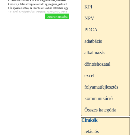
vizszintes sorokat a feladat megnevezése, a feladat
kezdete, a feladat vége és az idő egységeire, például
KPI
hónapokra osztva, az utóbbi cellákban általában egy
"X" betű begépelésével jeleztem, hogy az így jelölt
időintervallumban a feladat végrehajtása tart még.
Összes elolvasása
NPV
Azt hiszem ilyet mindenki készített, aki projektek
menedzselésével foglalkozott. Ennek a módszernek
a legnagyobb hátrány, hogy a táblázat elkészítése
PDCA
időigényes és az "X" betűk begépelése odafigyelést
és szintén időt vesz igénybe...
adatbázis
alkalmazás
döntéshozatal
excel
folyamatfejlesztés
kommunikáció
Összes kategória
Kihagy blokk Cimkék
Cimkék
relációs