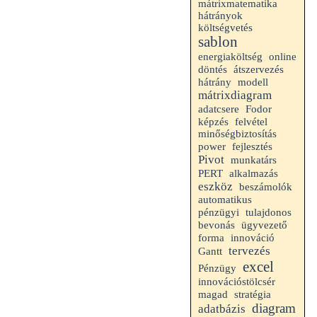
mátrixmatematika
hátrányok
költségvetés
sablon
energiaköltség
online
döntés
átszervezés
hátrány
modell
mátrixdiagram
adatcsere
Fodor
felvétel
képzés
minőségbiztosítás
fejlesztés
power
Pivot
munkatárs
alkalmazás
PERT
eszköz
beszámolók
automatikus
pénzügyi
tulajdonos
bevonás
ügyvezető
forma
innováció
tervezés
Gantt
excel
Pénzügy
innovációstölcsér
magad
stratégia
diagram
adatbázis