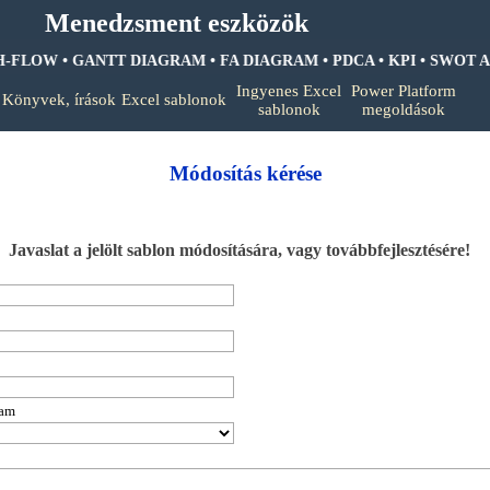
Menedzsment eszközök
H-FLOW • GANTT DIAGRAM • FA DIAGRAM •
PDCA • KPI • SWOT A
Ugrás a menüre
Ingyenes Excel
Power Platform
Könyvek, írások
Excel sablonok
▼
▼
▼
sablonok
megoldások
Módosítás kérése
Javaslat a jelölt sablon módosítására, vagy továbbfejlesztésére!
ram