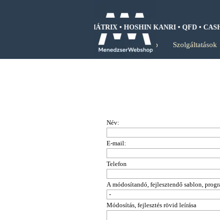
Tartalomhoz ugrás
I • SWOT ANALIZIS • BCG MÁTRIX • HOSHIN KANRI • QFD • CAS
Kezdőlap
Szolgáltatások
Név:
E-mail:
Telefon
A módosítandó, fejlesztendő sablon, prog
Módosítás, fejlesztés rövid leírása