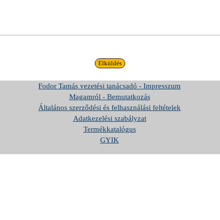
Fodor Tamás vezetési tanácsadó - Impresszum
Magamról - Bemutatkozás
Általános szerződési és felhasználási feltételek
Adatkezelési szabályzat
Termékkatalógus
GYIK