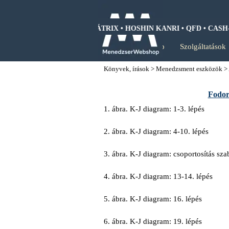
Tartalomhoz ugrás
 • SWOT ANALIZIS • BCG MÁTRIX • HOSHIN KANRI • QFD • CASH
Kezdőlap
Szolgáltatások
Könyvek, írások
>
Menedzsment eszközök
>
Fodor
1. ábra. K-J diagram: 1-3. lépés
2. ábra. K-J diagram: 4-10. lépés
3. ábra. K-J diagram: csoportosítás sza
4. ábra. K-J diagram: 13-14. lépés
5. ábra. K-J diagram: 16. lépés
6. ábra. K-J diagram: 19. lépés