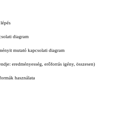
 lépés
csolati diagram
ményit mutató kapcsolati diagram
endje: eredményesség, erőforrás igény, összesen)
formák használata