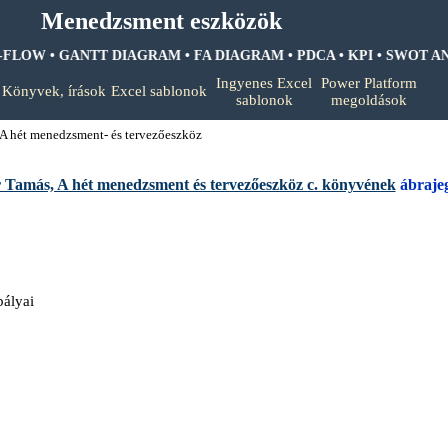
Menedzsment eszközök
-FLOW • GANTT DIAGRAM • FA DIAGRAM •
PDCA • KPI • SWOT AN
Ugrás a menüre
Ingyenes Excel
Power Platform
Könyvek, írások
Excel sablonok
▼
▼
▼
sablonok
megoldások
A hét menedzsment- és tervezőeszköz
 Tamás, A hét menedzsment és tervezőeszköz c. könyvének
ábraje
bályai