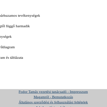
 párhuzamos tevékenységek
égtől függő harmadik
enységek
yíldiagram
ram és táblázata
Fodor Tamás vezetési tanácsadó - Impresszum
Magamról - Bemutatkozás
Általános szerződési és felhasználási feltételek