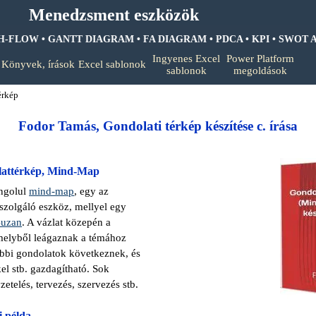
Menedzsment eszközök
H-FLOW • GANTT DIAGRAM • FA DIAGRAM •
PDCA • KPI • SWOT A
Ugrás a menüre
Ingyenes Excel
Power Platform
Könyvek, írások
Excel sablonok
▼
▼
▼
sablonok
megoldások
érkép
Fodor Tamás, Gondolati térkép készítése c. írása
olattérkép, Mind-Map
angolul
mind-map
, egy az
szolgáló eszköz, mellyel egy
Buzan
. A vázlat közepén a
melyből leágaznak a témához
bbi gondolatok következnek, és
el stb. gazdagítható. Sok
zetelés, tervezés, szervezés stb.
i példa