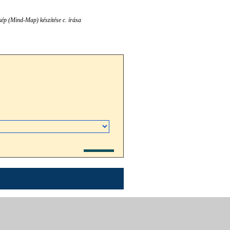
ép (Mind-Map) készítése c. írása
rt.
Kosárba