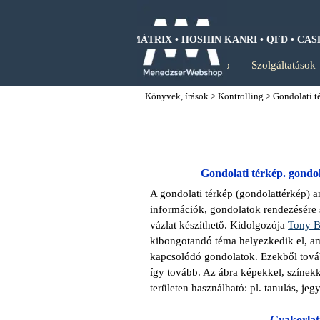
Tartalomhoz ugrás
I • SWOT ANALIZIS • BCG MÁTRIX • HOSHIN KANRI • QFD • CAS
Kezdőlap
Szolgáltatások
Könyvek, írások
>
Kontrolling
>
Gondolati t
Gondolati térkép. gond
A gondolati térkép (gondolattérkép) 
információk, gondolatok rendezésére 
vázlat készíthető. Kidolgozója
Tony 
kibongotandó téma helyezkedik el, a
kapcsolódó gondolatok. Ezekből tová
így tovább. Az ábra képekkel, színekk
területen használható: pl. tanulás, jegy
Gyakorlat