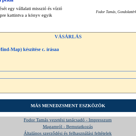
ét egy vállalati misszió és vízió
Fodor Tamás, Gondolattérk
pre kattintva a könyv egyik
VÁSÁRLÁS
ind-Map) készítése c. írásaa
ése c. írása, amelyben egy vízió és egy misszió elkészítésén keresztül ismerheti meg a módsze
MÁS MENEDZSMENT ESZKÖZÖK
Fodor Tamás vezetési tanácsadó - Impresszum
Magamról - Bemutatkozás
Általános szerződési és felhasználási feltételek