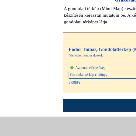
A gondolati térkép (Mind-Map) készítés
készítésén keresztül mutatom be.
A ké
gondolati térképét látja.
Fodor Tamás, Gondolattérkép (M
Menedzsment eszközök
Fodor Tamás, Gondolattérkép (Mind-Map) készít
Azonnali elérhetőség
Részletesen & Vásárlás
2 000Ft