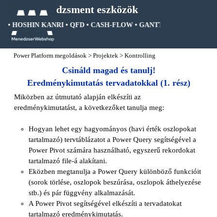
Tartalomhoz ugrás
Menedzsment eszközök
 • HOSHIN KANRI • QFD • CASH-FLOW • GANTT DIAGRAM • FA DI
Ugrás a menüre
Power Platform megoldások
>
Projektek
>
Kontrolling
Csináld magad és tanulj!
Eredménykimutatás tervadatokkal (1. rész)
Miközben az útmutató alapján elkészíti az
eredménykimutatást, a következőket tanulja meg:
Hogyan lehet egy hagyományos (havi érték oszlopokat
tartalmazó) tervtáblázatot a Power Query segítségével a
Power Pivot számára használható, egyszerű rekordokat
tartalmazó file-á alakítani.
Eközben megtanulja a Power Query különböző funkcióit
(sorok törlése, oszlopok beszúrása, oszlopok áthelyezése
stb.) és pár függvény alkalmazását.
A Power Pivot segítségével elkészíti a tervadatokat
tartalmazó eredménykimutatás.