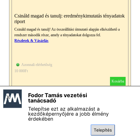
Csináld magad és tanulj: eredménykimutatás tényadatok
riport
Csináld magad és tanulj! Az összeállítási útmutató alapján elkészíthető a
rendszer második része, amely a tényadatokat dolgozza fel.
Részletek & Vásárlás
Azonnali elérhetőség
10 000Ft
Kosárba
Fodor Tamás vezetési
X
Fodor Tamás vezetési tanácsadó - Impresszum
tanácsadó
Magamról - Bemutatkozás
Telepítse ezt az alkalmazást a
Általános szerződési és felhasználási feltételek
kezdőképernyőjére a jobb élmény
érdekében
Adatkezelési szabályzat
Termékkatalógus
Telepítés
GYIK