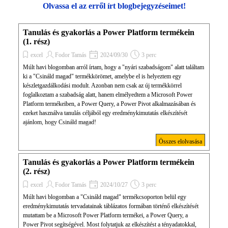
Olvassa el az erről írt blogbejegyzéseimet!
Tanulás és gyakorlás a Power Platform termékein
(1. rész)
excel
Fodor Tamás
2024/09/30
3 perc
Múlt havi blogomban arról írtam, hogy a "nyári szabadságom" alatt találtam
ki a "Csináld magad" termékkörömet, amelybe el is helyeztem egy
készletgazdálkodási modult. Azonban nem csak az új termékkörrel
foglalkoztam a szabadság alatt, hanem elmélyedtem a Microsoft Power
Platform termékeiben, a Power Query, a Power Pivot alkalmazásában és
ezeket használva tanulás céljából egy eredménykimutatás elkészítését
ajánlom, hogy Csináld magad!
Összes elolvasása
Tanulás és gyakorlás a Power Platform termékein
(2. rész)
excel
Fodor Tamás
2024/10/27
3 perc
Múlt havi blogomban a "Csináld magad" termékcsoporton belül egy
eredménykimutatás tervadatainak táblázatos formában történő elkészítését
mutattam be a Microsoft Power Platform termékei, a Power Query, a
Power Pivot segítségével. Most folytatjuk az elkészítést a tényadatokkal,