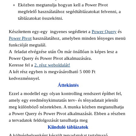
Eközben megtanulja hogyan kell a Power Pivot
megfelelő használatához segédtáblázatokat felvenni, a
táblázatokat összekötni.
Készítettem egy-egy ingyenes segédletet a
Power Query
és
Power Pivot
használatához, amelyben minden lényeges menü
funkcióját megtalál.
A feladat elvégzése után Ön már
önállóan
is képes lesz a
Power Query és Power Pivot alkalmazására.
Keresse fel a
2. rész weboldalát!
A két rész egyben is megvásárolható 5 000 Ft
kedvezménnyel.
Áttekintés
Ezzel a modellel egy olyan kontrolling rendszert építhet fel,
amely egy eredménykimutatás terv- és tényadatait jeleníti
meg különböző nézetekben. A munka közben megtanulhatja
a Power Query és Power Pivot alkalmazását. Ebben a részben
a tervadatok feldolgozását tanulhatja meg
Kiinduló táblázatok
A költséghelyenként készült tervadatokat tartalmazó