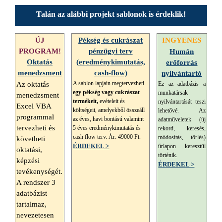
Talán az alábbi projekt sablonok is érdeklik!
ÚJ
Pékség és cukrászat
INGYENES
PROGRAM!
pénzügyi terv
Humán
Oktatás
(eredménykimutatás,
erőforrás
menedzsment
cash-flow)
nyilvántartó
A sablon
lapjain megtervezheti
Ez az adatbázis a
Az oktatás
egy pékség vagy cukrászat
munkatársak
menedzsment
termékeit,
evételeit és
nyilvántartását teszi
Excel VBA
költségeit, amelyekből összeáll
lehetővé. Az
programmal
az éves, havi bontású valamint
adatműveletek (új
tervezheti és
5 éves eredménykimutatás és
rekord, keresés,
cash flow terv. Ár:
49
000 Ft.
módosítás, törlés)
követheti
ÉRDEKEL >
űrlapon keresztül
oktatási,
történik.
képzési
ÉRDEKEL >
tevékenységét.
A rendszer 3
adatbázist
tartalmaz,
nevezetesen