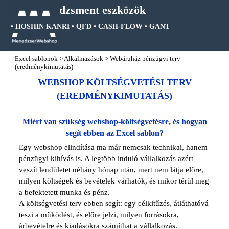
Tartalomhoz ugrás
Menedzsment eszközök
 • HOSHIN KANRI • QFD • CASH-FLOW • GANTT DIAGRAM • FA DI
Ugrás a menüre
Excel sablonok
>
Alkalmazások
>
Webáruház pénzügyi terv
(eredménykimutatás)
WEBSHOP KÖLTSÉGVETÉSI TERV
(EREDMÉNYKIMUTATÁS)
Miért van szükség webshop-költségvetésre, és hogyan
segít ebben az Excel sablon?
Egy webshop elindítása ma már nemcsak technikai, hanem
pénzügyi kihívás is. A legtöbb induló vállalkozás azért
veszít lendületet néhány hónap után, mert nem látja előre,
milyen költségek és bevételek várhatók, és mikor térül meg
a befektetett munka és pénz.
A költségvetési terv ebben segít: egy célkitűzés, átláthatóvá
teszi a működést, és előre jelzi, milyen forrásokra,
árbevételre és kiadásokra számíthat a vállalkozás.