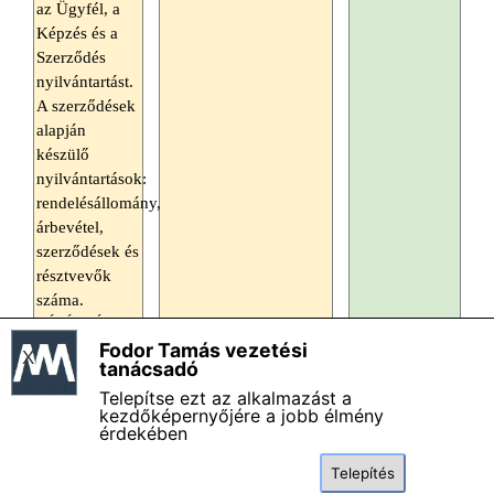
az Ügyfél, a
Képzés és a
Szerződés
nyilvántartást.
A szerződések
alapján
készülő
nyilvántartások:
rendelésállomány,
árbevétel,
szerződések és
résztvevők
száma.
VÁSÁRLÁS >
Fodor Tamás vezetési
X
Fodor Tamás vezetési tanácsadó - Impresszum
tanácsadó
Magamról - Bemutatkozás
Telepítse ezt az alkalmazást a
Általános szerződési és felhasználási feltételek
kezdőképernyőjére a jobb élmény
érdekében
Adatkezelési szabályzat
Termékkatalógus
Telepítés
GYIK