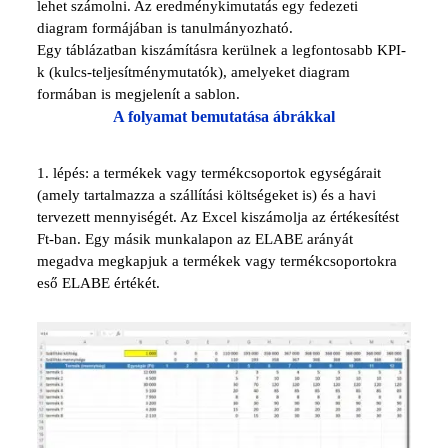
lehet számolni. Az eredménykimutatás egy fedezeti
diagram formájában is tanulmányozható.
Egy táblázatban kiszámításra kerülnek a legfontosabb
KPI
-
k (kulcs-teljesítménymutatók), amelyeket diagram
formában is megjelenít a sablon.
A folyamat bemutatása ábrákkal
1. lépés: a
termékek vagy termékcsoportok egységárait
(amely tartalmazza a szállítá
si költségeket is) és a havi
tervezett mennyiségét. Az Excel kiszámolja az értékesítést
Ft-ban. Egy másik munkalapon az ELABE arányát
megadva megkapjuk a termékek vagy termékcsoportokra
eső ELABE értékét.