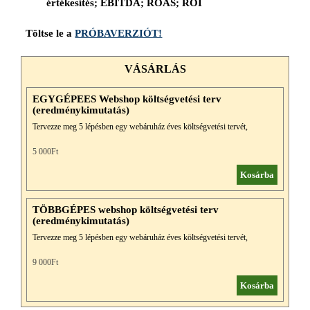
értékesítés;
EBITDA
;
ROAS
;
ROI
Töltse le a
PRÓBAVERZIÓT!
VÁSÁRLÁS
EGYGÉPEES Webshop költségvetési terv
(eredménykimutatás)
Tervezze meg 5 lépésben egy webáruház éves költségvetési tervét,
eredménykimutatását és kulcs teljesytmény-mutatóit (KPI)!
5 000Ft
Kosárba
TÖBBGÉPES webshop költségvetési terv
(eredménykimutatás)
Tervezze meg 5 lépésben egy webáruház éves költségvetési tervét,
eredménykimutatását és kulcs teljesytmény-mutatóit (KPI)!
9 000Ft
Kosárba