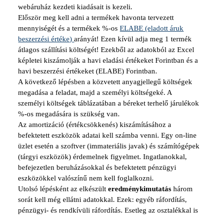
webáruház kezdeti kiadásait is kezeli.
Először meg kell adni a termékek havonta tervezett
mennyiségét és a termékek %-os
ELABE (eladott áruk
beszerzési értéke)
arányát! Ezen kívül adja meg 1 termék
átlagos szállítási költségét! Ezekből az adatokból az Excel
képletei kiszámolják a havi eladási értékeket Forintban és a
havi beszerzési értékeket (ELABE) Forintban.
A következő lépésben a közvetett anyagjellegű költségek
megadása a feladat, majd a személyi költségeké. A
személyi költségek táblázatában a béreket terhelő járulékok
%-os megadására is szükség van.
Az amortizáció (értékcsökkenés) kiszámításához a
befektetett eszközök adatai kell számba venni. Egy on-line
üzlet esetén a szoftver (immateriális javak) és számítógépek
(tárgyi eszközök) érdemelnek figyelmet. Ingatlanokkal,
befejezetlen beruházásokkal és befektetett pénzügyi
eszközökkel valószínű nem kell foglalkozni.
Utolsó lépésként az elkészült
eredménykimutatás
három
sorát kell még ellátni adatokkal. Ezek: egyéb ráfordítás,
pénzügyi- és rendkívüli ráfordítás. Esetleg az osztalékkal is