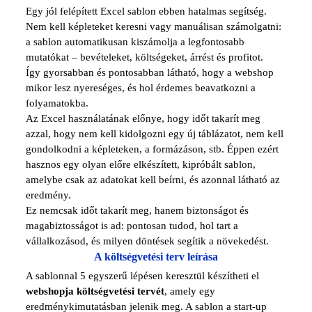
Egy jól felépített
Excel sablon
ebben hatalmas segítség.
Nem kell képleteket keresni vagy manuálisan számolgatni:
a sablon automatikusan kiszámolja a legfontosabb
mutatókat – bevételeket, költségeket, árrést és profitot.
Így
gyorsabban és pontosabban
látható, hogy a webshop
mikor lesz nyereséges, és hol érdemes beavatkozni a
folyamatokba.
Az Excel használatának előnye, hogy időt takarít meg
azzal, hogy nem kell kidolgozni egy új táblázatot, nem kell
gondolkodni a képleteken, a formázáson, stb. Éppen ezért
hasznos egy olyan
előre elkészített, kipróbált sablon
,
amelybe csak az adatokat kell beírni, és azonnal látható az
eredmény.
Ez nemcsak időt takarít meg, hanem biztonságot és
magabiztosságot is ad: pontosan tudod, hol tart a
vállalkozásod, és milyen döntések segítik a növekedést.
A költségvetési terv leírása
A sablonnal 5 egyszerű lépésen keresztül készítheti el
webshopja
költségvetési tervét
, amely egy
eredménykimutatásban jelenik meg. A sablon a start-up