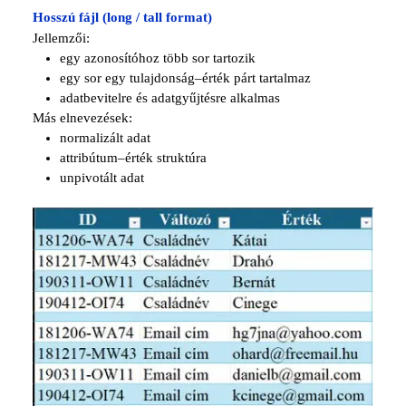
Hosszú fájl (long / tall format)
Jellemzői:
egy azonosítóhoz több sor tartozik
egy sor egy tulajdonság–érték párt tartalmaz
adatbevitelre és adatgyűjtésre alkalmas
Más elnevezések:
normalizált adat
attribútum–érték struktúra
unpivotált adat