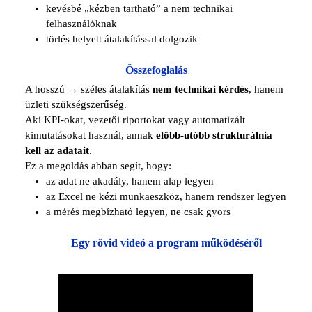
kevésbé „kézben tartható” a nem technikai
felhasználóknak
törlés helyett átalakítással dolgozik
Összefoglalás
A hosszú → széles átalakítás
nem technikai kérdés
, hanem
üzleti szükségszerűség.
Aki KPI-okat, vezetői riportokat vagy automatizált
kimutatásokat használ, annak
előbb-utóbb strukturálnia
kell az adatait
.
Ez a megoldás abban segít, hogy:
az adat ne akadály, hanem alap legyen
az Excel ne kézi munkaeszköz, hanem rendszer legyen
a mérés megbízható legyen, ne csak gyors
Egy rövid videó a program működéséről