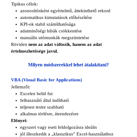
Tipikus célok:
azonosítónként egyértelmű, áttekinthető rekord
automatikus kimutatások előkészítése
KPI-ok stabil számíthatósága
adatminőségi hibák csökkentése
manuális utómunkák megszüntetése
Röviden
nem az adat változik, hanem az adat
értelmezhetősége javul.
Milyen módszerekkel lehet átalakítani?
VBA (Visual Basic for Applications)
Jellemzői:
Excelen belül fut
felhasználó által indítható
teljesen testre szabható
alkalmas törlésre, átrendezésre
Előnyei:
egyszeri vagy eseti feldolgozásra ideális
jól illeszkedik a „klasszikus” Excel-használathoz