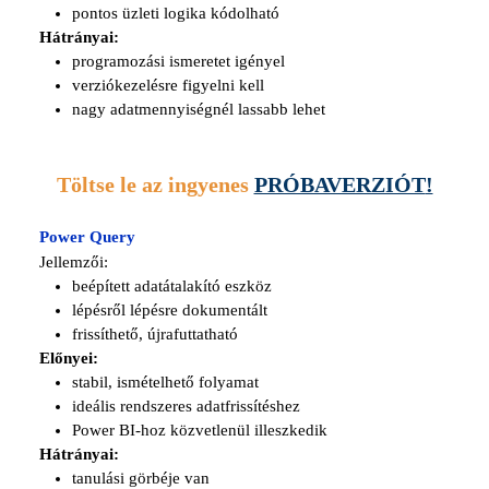
pontos üzleti logika kódolható
Hátrányai:
programozási ismeretet igényel
verziókezelésre figyelni kell
nagy adatmennyiségnél lassabb lehet
Töltse le az ingyenes
PRÓBAVERZIÓT
!
Power Query
Jellemzői:
beépített adatátalakító eszköz
lépésről lépésre dokumentált
frissíthető, újrafuttatható
Előnyei:
stabil, ismételhető folyamat
ideális rendszeres adatfrissítéshez
Power BI-hoz közvetlenül illeszkedik
Hátrányai:
tanulási görbéje van