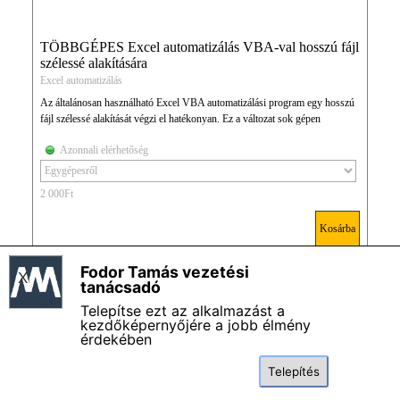
TÖBBGÉPES Excel automatizálás VBA-val hosszú fájl
szélessé alakítására
Excel automatizálás
Az általánosan használható Excel VBA automatizálási program egy hosszú
fájl szélessé alakítását végzi el hatékonyan. Ez a változat sok gépen
futtatható!
Azonnali elérhetőség
2 000Ft
Kosárba
Fodor Tamás vezetési
X
Fodor Tamás vezetési tanácsadó - Impresszum
tanácsadó
Magamról - Bemutatkozás
Telepítse ezt az alkalmazást a
Általános szerződési és felhasználási feltételek
kezdőképernyőjére a jobb élmény
érdekében
Adatkezelési szabályzat
Termékkatalógus
Telepítés
GYIK