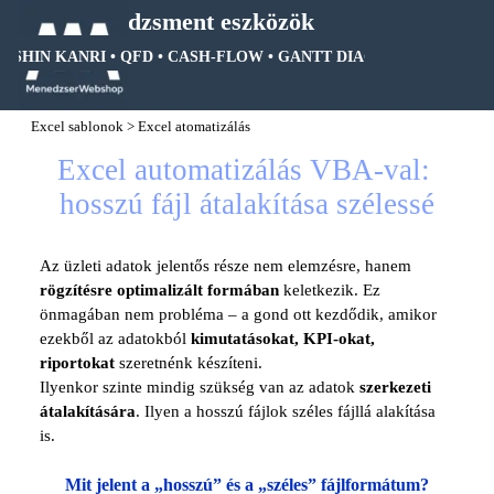
Tartalomhoz ugrás
Menedzsment eszközök
OSHIN KANRI • QFD • CASH-FLOW • GANTT DIAGRAM • FA DIAGRA
Ugrás a menüre
Excel sablonok
>
Excel atomatizálás
Excel automatizálás VBA-val: 
hosszú fájl átalakítása szélessé
Az üzleti adatok jelentős része nem elemzésre, hanem
rögzítésre optimalizált formában
keletkezik. Ez
önmagában nem probléma – a gond ott kezdődik, amikor
ezekből az adatokból
kimutatásokat, KPI-okat,
riportokat
szeretnénk készíteni.
Ilyenkor szinte mindig szükség van az adatok
szerkezeti
átalakítására
. Ilyen a hosszú fájlok széles fájllá alakítása
is.
Mit jelent a „hosszú” és a „széles” fájlformátum?