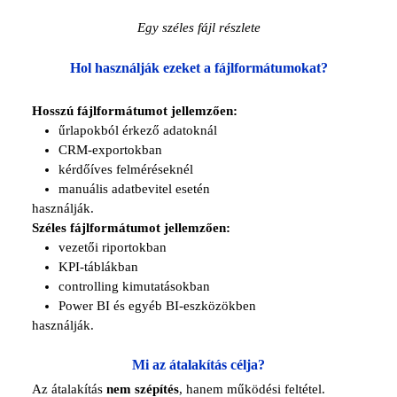
Egy széles fájl részlete
Hol használják ezeket a fájlformátumokat?
Hosszú fájlformátumot jellemzően:
űrlapokból érkező adatoknál
CRM-exportokban
kérdőíves felméréseknél
manuális adatbevitel esetén
használják.
Széles fájlformátumot jellemzően:
vezetői riportokban
KPI-táblákban
controlling kimutatásokban
Power BI és egyéb BI-eszközökben
használják.
Mi az átalakítás célja?
Az átalakítás
nem szépítés
, hanem működési feltétel.